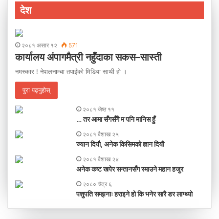
देश
२०८१ असार १२
571
कार्यालय अंपागमैत्री नहुँदाका सकस–सास्ती
नमस्कार ! नेपालनाम्चा तपाईंको मिडिया साथी हो ।
पुरा पढ्नुहोस्
२०८१ जेष्ठ ११
… तर आमा सँगसँगै म पनि मानिस हुँ
२०८१ बैशाख २५
ज्यान दियौ, अनेक किसिमको ज्ञान दियौ
२०८१ बैशाख २४
अनेक कष्ट खपेर सन्तानसँग रमाउने महान हजुर
२०८० चैत्र ६
पशुपति सम्झनाः हराइने हो कि भनेर सारै डर लाग्थ्यो