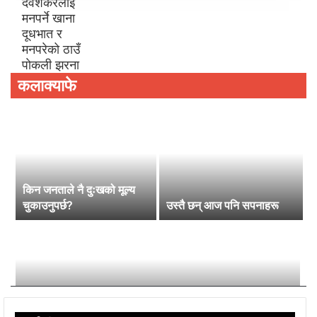
कलाक्याफे
किन जनताले नै दुःखको मूल्य
चुकाउनुपर्छ?
उस्तै छन् आज पनि सपनाहरू
क्षितिजजस्तै तिमी