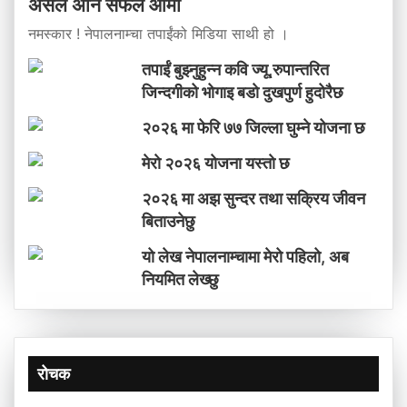
असल अनि सफल आमा
नमस्कार ! नेपालनाम्चा तपाईंको मिडिया साथी हो ।
तपाईं बुझ्नुहुन्न कवि ज्यू,रुपान्तरित
जिन्दगीको भोगाइ बडाे दुखपुर्ण हुदोरैछ
२०२६ मा फेरि ७७ जिल्ला घुम्ने योजना छ
मेराे २०२६ याेजना यस्ताे छ
२०२६ मा अझ सुन्दर तथा सक्रिय जीवन
बिताउनेछु
यो लेख नेपालनाम्चामा मेरो पहिलो, अब
नियमित लेख्छु
रोचक