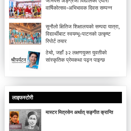
जेभियर्स अङ्ग्रेजी विद्यालको एघारौँ
वार्षिकोत्सव-अभिभावक दिवस सम्पन्न
सुनौलो क्षितिज शिक्षालयको सम्पदा यात्रा,
विद्यार्थीबाट स्वयम्भू-पाटनको उत्कृष्ट
रिपोर्ट तयार
ठेचो, जहाँ ३२ लक्षणयुक्त युवतीको
सांस्कृतिक प्रेमकथा पढ्न पाइन्छ
लाइफस्टोरी
मास्टर मित्रसेन अर्थात् सङ्गीत क्रान्ति