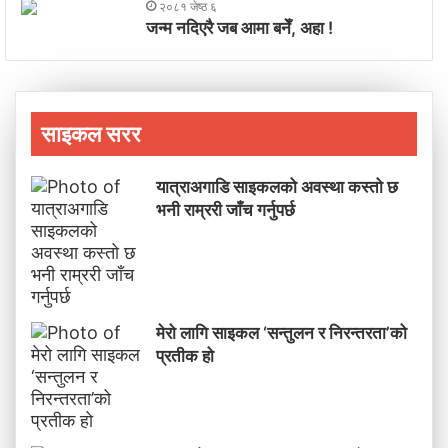
२०८१ जेष्ठ ६
जन्म नदिएरै जब आमा बनेँ, अहा !
साइकल सरर
यात्राअगाडि साइकलको अवस्था कस्तो छ
भनी राम्ररी जाँच गर्नुपर्छ
मेरो लागि साइकल ‘सन्तुलन र निरन्तरता’को
प्रतीक हो