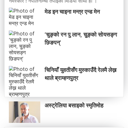
नमस्कार ! नेपालनाम्चा तपाईंको मिडिया साथी हो ।
मेड इन चाइना मन्त्र एन्ड मेन
‘चुङ्को रन पु लान, चुुङ्को सोयसङ्ग
छिङपन्’
चिनियाँ युवतीसँग मुस्काउँदै रेलमै लेख्न
थाले ब्राम्हणपुत्र
अस्ट्रेलिया बसाइको स्मृतिमोह