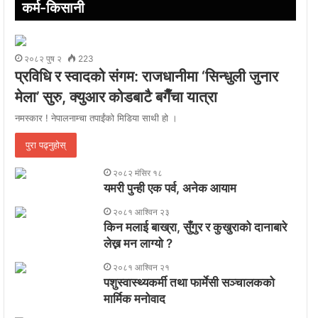
कर्म-किसानी
२०८२ पुष २
223
प्रविधि र स्वादको संगम: राजधानीमा ‘सिन्धुली जुनार
मेला’ सुरु, क्युआर कोडबाटै बगैँचा यात्रा
नमस्कार ! नेपालनाम्चा तपाईंको मिडिया साथी हो ।
पुरा पढ्नुहोस्
२०८२ मंसिर १८
यमरी पुन्ही एक पर्व, अनेक आयाम
२०८१ आश्विन २३
किन मलाई बाख्रा, सुँगुर र कुखुराको दानाबारे
लेख्न मन लाग्यो ?
२०८१ आश्विन २१
पशुस्वास्थ्यकर्मी तथा फार्मेसी सञ्चालकको
मार्मिक मनोवाद