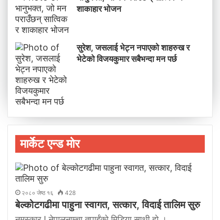
शाकाहार भोजन
सुरेश, जसलाई भेट्न नपाएको शाहरुख र
भेटेको विजयकुमार सबैभन्दा मन पर्छ
मार्केट एन्ड मोर
२०८० जेष्ठ १६
428
बेल्कोटगढीमा पाहुना स्वागत, सत्कार, विदाई तालिम सुरु
नमस्कार ! नेपालनाम्चा तपाईंको मिडिया साथी हो ।