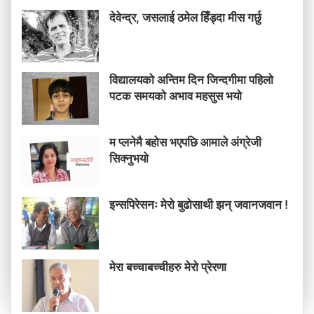
देवेन्द्र, जसलाई ठमेल हिँड्दा मीस गर्छु
विद्यालयको अन्तिम दिन जिन्दगीमा पहिलो
पटक समयको अभाव महसुस भयो
म प्लनेमै बहोस भएपछि आमाले अंग्रेजी
सिक्नुभयो
इन्सपिरेसनः मेरो बुढोसाथी झन् जवानजवान !
मेरा बच्चाबच्चीहरु मेरो प्रेरणा