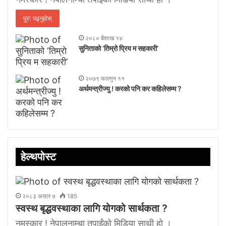
पुरा पढ्नुहोस्
२०८० बैशाख १४
सुनिताको ‘तिम्रो प्रिय म सहकारी’
२०७९ फाल्गुन ११
अर्थमन्त्रीज्यु ! करको पनि कर कहिलेसम्म ?
हेल्थपोस्ट
२०८३ असार ७
185
स्वस्थ बृद्धवस्थाका लागि योगको सार्थकता ?
नमस्कार ! नेपालनाम्चा तपाईंको मिडिया साथी हो ।