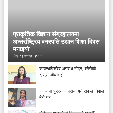
प्राकृतिक विज्ञान संग्रहालयमा
अन्तर्राष्ट्रिय वनस्पति उद्यान शिक्षा दिवस
मनाइयाे
२०८३ जेष्ठ २९
120
सम्बन्धविच्छेद अपराध होइन, छाेरीकाे
दोस्रो जीवन हो
सान्त्वना पुरस्कार प्राप्त गर्न सफल ‘नेपाल
मेरो घर’