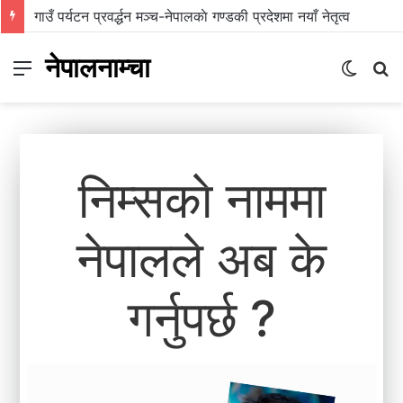
प्रिन्सुको चकचके बानी
नेपालनाम्चा
Menu
Switc
S
skin
fo
निम्सकाे नाममा
नेपालले अब के
गर्नुपर्छ ?