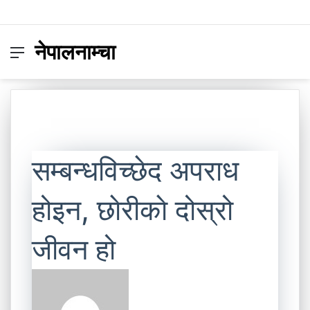
नेपालनाम्चा
Menu
Switc
S
skin
fo
सम्बन्धविच्छेद अपराध
होइन, छाेरीकाे दोस्रो
जीवन हो