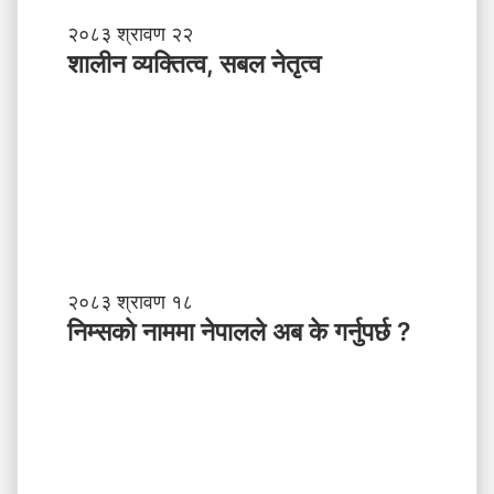
शा
२०८३ श्रावण २२
ली
शालीन व्यक्तित्व, सबल नेतृत्व
न
व्य
क्ति
त्व
,
स
ब
ल
ने
तृ
नि
२०८३ श्रावण १८
त्व
म्स
निम्सकाे नाममा नेपालले अब के गर्नुपर्छ ?
काे
ना
म
मा
ने
पा