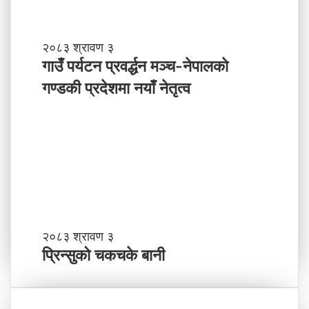
ल
ले
अ
ब
गा
२०८३ श्रावण ३
के
उँ
गाउँ पर्यटन प्रवर्द्धन मञ्च-नेपालकाे
ग
प
गण्डकी प्रदेशमा नयाँ नेतृत्व
र्नु
र्य
प
ट
र्छ
न
?
प्र
व
र्द्ध
न
म
ञ्च
-
प्रि
२०८३ श्रावण ३
ने
न्सु
प्रिन्सुको चकचके बानी
पा
को
ल
च
काे
क
ग