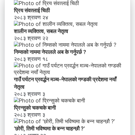
च
ण्ड
के
प्रिय संवत्लाई चिठी
की
बा
२०८३ श्रावण २४
प्र
नी
दे
शालीन व्यक्तित्व, सबल नेतृत्व
श
मा
२०८३ श्रावण २२
न
याँ
निम्सकाे नाममा नेपालले अब के गर्नुपर्छ ?
ने
२०८३ श्रावण १८
तृ
त्व
गाउँ पर्यटन प्रवर्द्धन मञ्च-नेपालकाे गण्डकी प्रदेशमा नयाँ
नेतृत्व
२०८३ श्रावण ३
प्रिन्सुको चकचके बानी
२०८३ श्रावण ३
‘छोरी, तिमी भविष्यमा के बन्न चाहन्छौ ?’