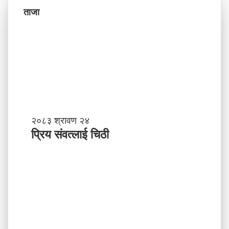
ताजा
प्रि
२०८३ श्रावण २४
य
प्रिय संवत्लाई चिठी
सं
व
त्ला
ई
चि
ठी