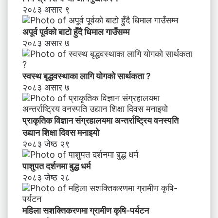
न्त्र
२०८३ असार ९
ण
स
अपूर्व पूर्वको बाटो हुँदै धिमाल गाउँसम्म
म्ब
२०८३ असार ७
न्धी
अ
भि
स्वस्थ बृद्धवस्थाका लागि योगको सार्थकता ?
मु
२०८३ असार ७
खी
क
र
प्राकृतिक विज्ञान संग्रहालयमा अन्तर्राष्ट्रिय वनस्पति
ण
उद्यान शिक्षा दिवस मनाइयाे
२०८३ जेष्ठ २९
पाशुपत दर्शनमा बुद्ध धर्म​
२०८३ जेष्ठ २८
महिला सशक्तिकरणमा ग्रामीण कृषि-पर्यटन