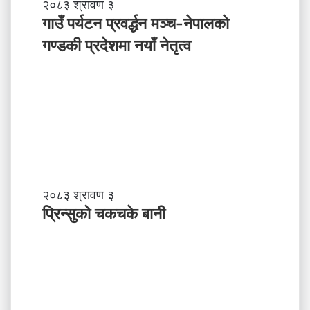
ब
गा
२०८३ श्रावण ३
के
उँ
गाउँ पर्यटन प्रवर्द्धन मञ्च-नेपालकाे
ग
प
गण्डकी प्रदेशमा नयाँ नेतृत्व
र्नु
र्य
प
ट
र्छ
न
?
प्र
व
र्द्ध
न
म
ञ्च
-
प्रि
२०८३ श्रावण ३
ने
न्सु
प्रिन्सुको चकचके बानी
पा
को
ल
च
काे
क
ग
च
ण्ड
के
की
बा
प्र