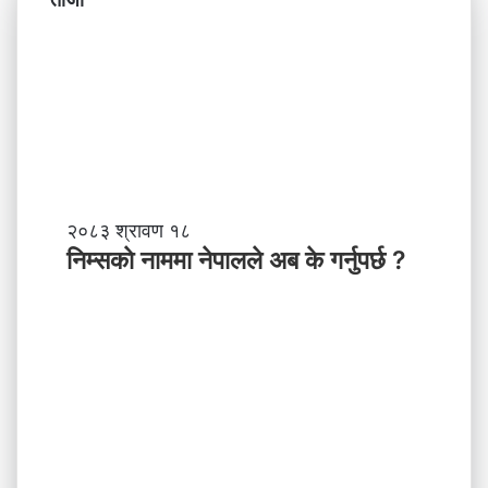
नि
२०८३ श्रावण १८
म्स
निम्सकाे नाममा नेपालले अब के गर्नुपर्छ ?
काे
ना
म
मा
ने
पा
ल
ले
अ