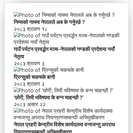
’
के
न्द्री
य
वि
निम्सकाे नाममा नेपालले अब के गर्नुपर्छ ?
शे
२०८३ श्रावण १८
ष
का
र्य
गाउँ पर्यटन प्रवर्द्धन मञ्च-नेपालकाे गण्डकी प्रदेशमा नयाँ
द
नेतृत्व
ल
२०८३ श्रावण ३
मा
व
प्रिन्सुको चकचके बानी
न्य
२०८३ श्रावण ३
ज
न्तु
‘छोरी, तिमी भविष्यमा के बन्न चाहन्छौ ?’
अ
२०८३ असार २२
प
रा
ध
नेपाल प्रहरी केन्द्रीय विशेष कार्यदलमा वन्यजन्तु अपराध
नि
य
नियन्त्रणसम्बन्धी अभिमुखीकरण