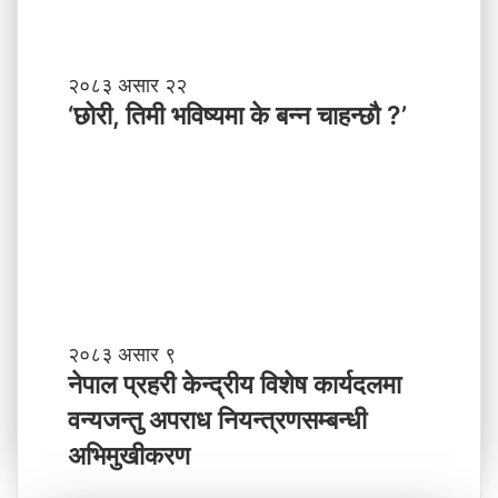
नी
दे
श
मा
‘
२०८३ असार २२
न
छो
‘छोरी, तिमी भविष्यमा के बन्न चाहन्छौ ?’
याँ
री
ने
,
तृ
ति
त्व
मी
भ
वि
ष्य
मा
के
ब
ने
२०८३ असार ९
न्न
पा
नेपाल प्रहरी केन्द्रीय विशेष कार्यदलमा
चा
ल
वन्यजन्तु अपराध नियन्त्रणसम्बन्धी
ह
प्र
न्छौ
ह
अभिमुखीकरण
?
री