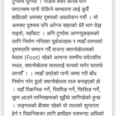
टुप्पोमा पुगियो । गाडीमै बसेर करिब पौने
घण्टासम्म पानी रोकिने सम्भावना लाई कुर्दै
बाहिरको अस्पष्ट दृश्यको अवलोकन गर्यौ । यो
अस्पष्ट दृश्यमा पनि अरेन्ज सहरको धेरै भाग देख्न
पाइयो, यहाँबाट । अनि टुप्पोमा आगन्तुकहरूको
लागि निर्माण गरिएका पूर्वाधारहरू र त्यहाँ वरपरको
दृश्यप्रति सम्मान गर्दै माउन्ट क्यानोबोलसको
फेदमा (Foot) रहेको अत्यन्त रमणीय पर्यटकीय
स्थल, क्यानोबोलस ताललाई फनको मारेर घरतर्फ
लाग्यौँ । । त्यहाँ उम्रेको पानी जम्मा गरी बाँध
निर्माण गरेर ठूलो क्यानोबोलस ताल बनाइएको हो
। यहाँ पिकनिक गर्ने, स्विमिङ गर्ने, फिसिङ गर्ने,
घुम्न आउने मानिसहरूको घुइँचो लागिरहेको हुन्छ
। जङ्गलको बीचमा रहेको यो तालको सुन्दरता
हेर्न र पिकनिकका लागि हामीहरु यसभन्दा अघिको