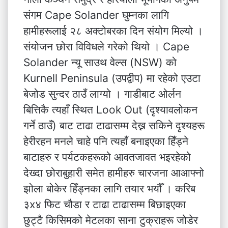
संगम Cape Solander घुम्नका लागि
हामीहरूलाई २८ अक्टोबरका दिन संयोग मिल्यो ।
संयोजन छोरा विविधले गरेको थियो । Cape
Solander न्यू साउथ वेल्स (NSW) को
Kurnell Peninsula (उपद्वीप) मा रहेको एउटा
बेजोड सुन्दर ठाउँ लाग्यो । गाडीबाट ओर्लन
बित्तिकै त्यहाँ स्थित Look Out (दृश्यावलोकन
गर्ने ठाउँ) बाट टाढा टाढासम्म देख्न सकिने दृश्यहरू
हेरीरहन मनले चाहे पनि त्यहाँ बनाइएका हिँड्ने
बाटाहरु र पर्यटकहरूको आवतजावत भइरहेको
देख्दा छोराबुहारी समेत हामीहरु चारजना आआफ्नो
झोला बोकेर हिँड्नका लागि तयार भयौँ । करिब
३x४ फिट चौडा र टाढा टाढासम्म बिछाइएका
छुट्टै किसिमको मेटलका साना टुक्राहरू जोडेर