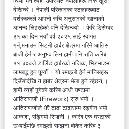
थियो भने त्यहाँ उपस्थित नेपालीहरू निकै खुसी
देखिन्थे । नेपाली परिकारका स्टलहरूबाट
दर्शकहरूले आफ्नो रुचि अनुसारको खानाको
आनन्द लिइरहेको पनि देखिन्थ्यो । फेरि डिसेम्बर
३१ का दिन नयाँ वर्ष २०२५ लाई स्वागत
गर्न,मनाउन सिडनी हार्बर क्षेत्रमा गरिने आतिस
बाजी हेर्न र अनुभव लिन हामी पनि राति करिब
११.३०बजे डार्लिङ हार्बरको नजिक, भिडभाडमा
लामबद्ध हुन पुग्यौँ । यो रमाइलो हेर्न मानिसहरू
दिउँसोदेखि नै हार्बर क्षेत्रमा भेला हुने रहेछन् ।
हामी त्यहाँ पुगेको करिब आधी घण्टामा
आतिसबाजी (Firework) सुरु भयो ।
आतिसबाजीले धेरै टाढा टाढासम्म रङ्गीन भयो
आकाश, रङ्गियो सिडनी । करिब एक घण्टाको
उभ्याईपछि रमाइलो सम्झना बोकेर करिब ३