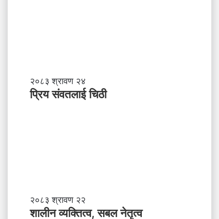
प्रि
२०८३ श्रावण २४
य
प्रिय संवतलाई चिठी
सं
व
त
ला
ई
चि
ठी
शा
२०८३ श्रावण २२
ली
शालीन व्यक्तित्व, सबल नेतृत्व