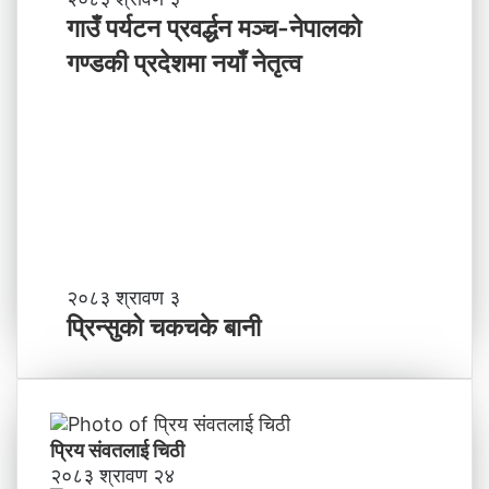
के
उँ
गाउँ पर्यटन प्रवर्द्धन मञ्च-नेपालकाे
ग
प
गण्डकी प्रदेशमा नयाँ नेतृत्व
र्नु
र्य
प
ट
र्छ
न
?
प्र
व
र्द्ध
न
म
ञ्च
-
प्रि
२०८३ श्रावण ३
ने
न्सु
प्रिन्सुको चकचके बानी
पा
को
ल
च
काे
क
ग
च
ण्ड
के
प्रिय संवतलाई चिठी
की
बा
२०८३ श्रावण २४
प्र