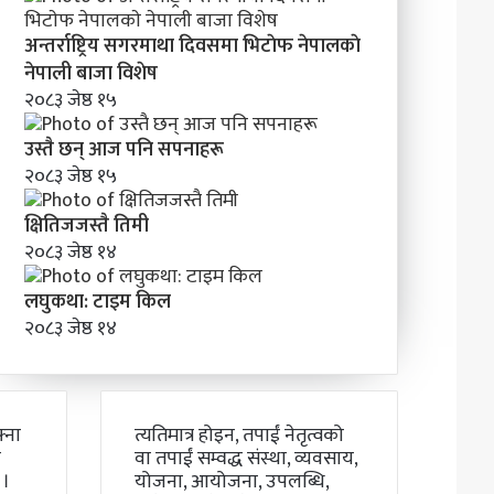
अन्तर्राष्ट्रिय सगरमाथा दिवसमा भिटाेफ नेपालकाे
नेपाली बाजा विशेष
२०८३ जेष्ठ १५
उस्तै छन् आज पनि सपनाहरू
२०८३ जेष्ठ १५
क्षितिजजस्तै तिमी
२०८३ जेष्ठ १४
लघुकथा: टाइम किल
२०८३ जेष्ठ १४
्ना
त्यतिमात्र होइन, तपाईं नेतृत्वको
ो
वा तपाईं सम्वद्ध संस्था, व्यवसाय,
 ।
योजना, आयोजना, उपलब्धि,