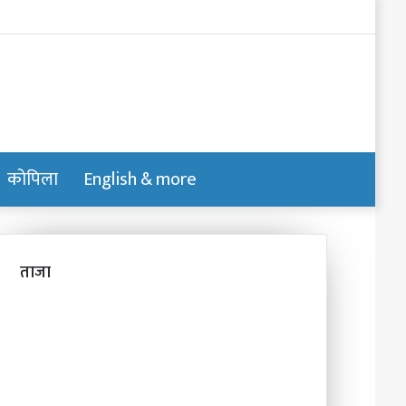
Log
In
कोपिला
English & more
Switch
Search
skin
for
ताजा