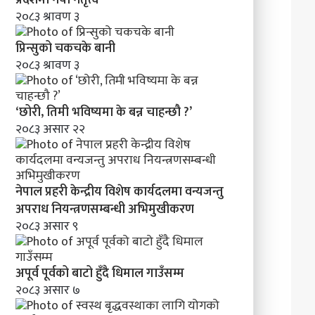
मा
२०८३ श्रावण ३
व
न्य
प्रिन्सुको चकचके बानी
ज
२०८३ श्रावण ३
न्तु
अ
प
‘छोरी, तिमी भविष्यमा के बन्न चाहन्छौ ?’
रा
२०८३ असार २२
ध
नि
य
न्त्र
नेपाल प्रहरी केन्द्रीय विशेष कार्यदलमा वन्यजन्तु
ण
स
अपराध नियन्त्रणसम्बन्धी अभिमुखीकरण
म्ब
२०८३ असार ९
न्धी
अ
भि
अपूर्व पूर्वको बाटो हुँदै धिमाल गाउँसम्म
मु
२०८३ असार ७
खी