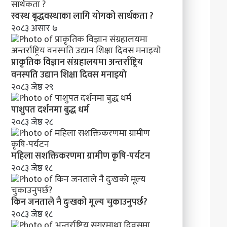
क
र
स्वस्थ बृद्धवस्थाका लागि योगको सार्थकता ?
ण
२०८३ असार ७
प्राकृतिक विज्ञान संग्रहालयमा अन्तर्राष्ट्रिय
वनस्पति उद्यान शिक्षा दिवस मनाइयाे
२०८३ जेष्ठ २९
पाशुपत दर्शनमा बुद्ध धर्म​
२०८३ जेष्ठ २८
महिला सशक्तिकरणमा ग्रामीण कृषि-पर्यटन
२०८३ जेष्ठ १८
किन जनताले नै दुःखको मूल्य चुकाउनुपर्छ?
२०८३ जेष्ठ १८