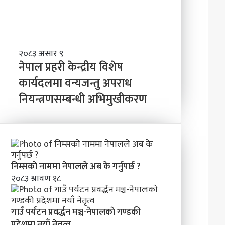
त्व
वि
ष्य
मा
के
ब
ने
२०८३ असार ९
न्न
पा
नेपाल प्रहरी केन्द्रीय विशेष
चा
ल
कार्यदलमा वन्यजन्तु अपराध
ह
प्र
न्छौ
नियन्त्रणसम्बन्धी अभिमुखीकरण
ह
?
री
’
के
न्द्री
य
वि
शे
निम्सकाे नाममा नेपालले अब के गर्नुपर्छ ?
ष
२०८३ श्रावण १८
का
र्य
द
गाउँ पर्यटन प्रवर्द्धन मञ्च-नेपालकाे गण्डकी
ल
प्रदेशमा नयाँ नेतृत्व