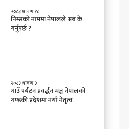
नि
२०८३ श्रावण १८
म्स
निम्सकाे नाममा नेपालले अब के
काे
गर्नुपर्छ ?
ना
म
मा
ने
पा
ल
ले
अ
ब
गा
२०८३ श्रावण ३
के
उँ
गाउँ पर्यटन प्रवर्द्धन मञ्च-नेपालकाे
ग
प
गण्डकी प्रदेशमा नयाँ नेतृत्व
र्नु
र्य
प
ट
र्छ
न
?
प्र
व