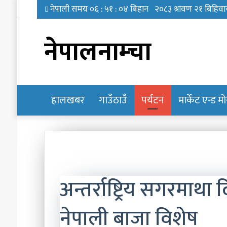
नेपालनाम्चा
हालखबर
होमपेज
गाउँठाउँ
पर्यटन
मार्केट एन्ड म
अन्तर्राष्ट्रिय सगरमाथ
नेपाली बाजा विशेष