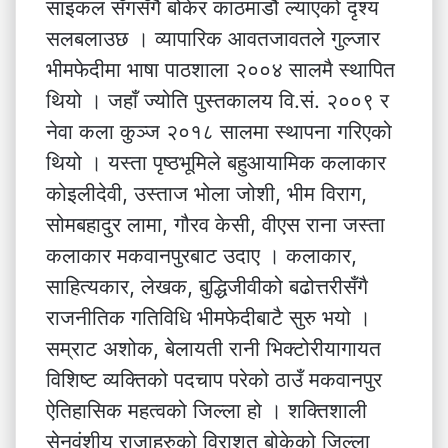
साइकल सँगसँगै बोकेर काठमाडौं ल्याएको दृश्य
सलबलाउछ । व्यापारिक आवतजावतले गुल्जार
भीमफेदीमा भाषा पाठशाला २००४ सालमै स्थापित
थियो । जहाँ ज्योति पुस्तकालय वि.सं. २००९ र
नेवा कला कुञ्ज २०१८ सालमा स्थापना गरिएको
थियो । यस्ता पृष्ठभूमिले बहुआयामिक कलाकार
कोइलीदेवी, उस्ताज भोला जोशी, भीम विराग,
सोमबहादुर लामा, गौरव केसी, वीएस राना जस्ता
कलाकार मकवानपुरबाट उदाए । कलाकार,
साहित्यकार, लेखक, बुद्धिजीवीको बढोत्तरीसँगै
राजनीतिक गतिविधि भीमफेदीबाटै सुरु भयो ।
सम्राट अशोक, बेलायती रानी भिक्टोरीयागायत
विशिष्ट व्यक्तिको पदचाप परेको ठाउँ मकवानपुर
ऐतिहासिक महत्वको जिल्ला हो । शक्तिशाली
सेनवंशीय राजाहरुको विराशत बोकेको जिल्ला