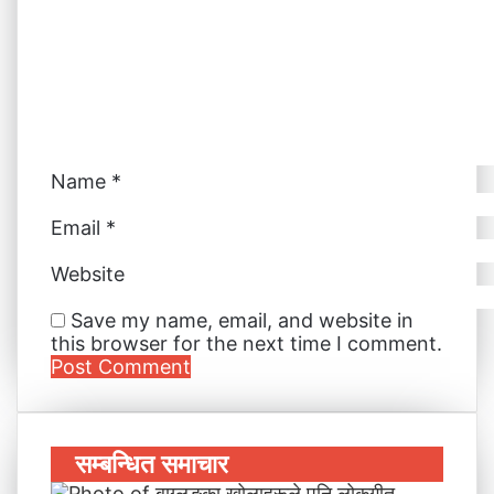
m
a
i
l
Name
*
Email
*
Website
Save my name, email, and website in
this browser for the next time I comment.
सम्बन्धित समाचार