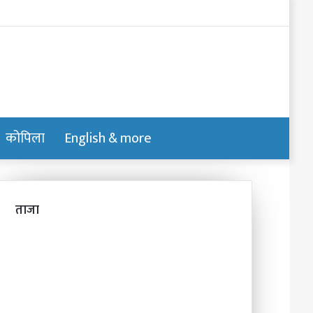
Log
In
कोपिला
English & more
Switch
Search
skin
for
ताजा