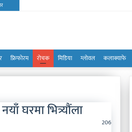
ोर
फ्रिफोरम
रोचक
मिडिया
ग्लोवल
कलाक्याफे
नयाँ घरमा भित्र्यौंला
206