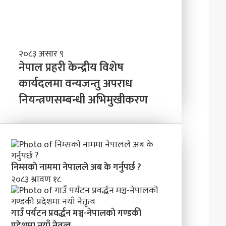
त्व
वि
ष्य
मा
के
ब
ने
२०८३ असार ९
न्न
पा
नेपाल प्रहरी केन्द्रीय विशेष
चा
ल
कार्यदलमा वन्यजन्तु अपराध
ह
प्र
न्छौ
नियन्त्रणसम्बन्धी अभिमुखीकरण
ह
?
री
’
के
न्द्री
य
वि
शे
निम्सकाे नाममा नेपालले अब के गर्नुपर्छ ?
ष
२०८३ श्रावण १८
का
र्य
द
गाउँ पर्यटन प्रवर्द्धन मञ्च-नेपालकाे गण्डकी
ल
प्रदेशमा नयाँ नेतृत्व