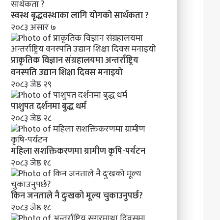
क
र
स्वस्थ बृद्धवस्थाका लागि योगको सार्थकता ?
ण
२०८३ असार ७
प्राकृतिक विज्ञान संग्रहालयमा अन्तर्राष्ट्रिय
वनस्पति उद्यान शिक्षा दिवस मनाइयाे
२०८३ जेष्ठ २९
पाशुपत दर्शनमा बुद्ध धर्म​
२०८३ जेष्ठ २८
महिला सशक्तिकरणमा ग्रामीण कृषि-पर्यटन
२०८३ जेष्ठ १८
किन जनताले नै दुःखको मूल्य चुकाउनुपर्छ?
२०८३ जेष्ठ १८