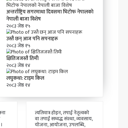
अन्तर्राष्ट्रिय सगरमाथा दिवसमा भिटाेफ नेपालकाे
नेपाली बाजा विशेष
२०८३ जेष्ठ १५
उस्तै छन् आज पनि सपनाहरू
२०८३ जेष्ठ १५
क्षितिजजस्तै तिमी
२०८३ जेष्ठ १४
लघुकथा: टाइम किल
२०८३ जेष्ठ १४
्ना
त्यतिमात्र होइन, तपाईं नेतृत्वको
ो
वा तपाईं सम्वद्ध संस्था, व्यवसाय,
 ।
योजना, आयोजना, उपलब्धि,