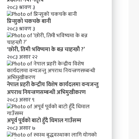
मा
२०८३ श्रावण ३
व
न्य
प्रिन्सुको चकचके बानी
ज
२०८३ श्रावण ३
न्तु
अ
प
‘छोरी, तिमी भविष्यमा के बन्न चाहन्छौ ?’
रा
२०८३ असार २२
ध
नि
य
न्त्र
नेपाल प्रहरी केन्द्रीय विशेष कार्यदलमा वन्यजन्तु
ण
स
अपराध नियन्त्रणसम्बन्धी अभिमुखीकरण
म्ब
२०८३ असार ९
न्धी
अ
भि
अपूर्व पूर्वको बाटो हुँदै धिमाल गाउँसम्म
मु
२०८३ असार ७
खी