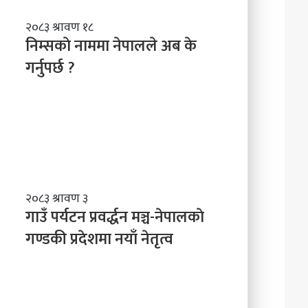
नि
२०८३ श्रावण १८
म्स
निम्सकाे नाममा नेपालले अब के
काे
गर्नुपर्छ ?
ना
म
मा
ने
पा
ल
ले
अ
ब
गा
२०८३ श्रावण ३
के
उँ
गाउँ पर्यटन प्रवर्द्धन मञ्च-नेपालकाे
ग
प
गण्डकी प्रदेशमा नयाँ नेतृत्व
र्नु
र्य
प
ट
र्छ
न
?
प्र
व