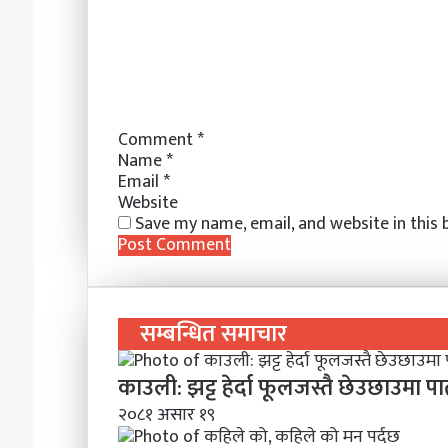
n
s
e
e
p
a
t
r
r
E
m
a
i
l
Comment
*
Name
*
Email
*
Website
Save my name, email, and website in this
सम्बन्धित समाचार
काउली: झट्ट हेर्दा फूलजस्तै छेउछाउमा प
२०८१ असार १९