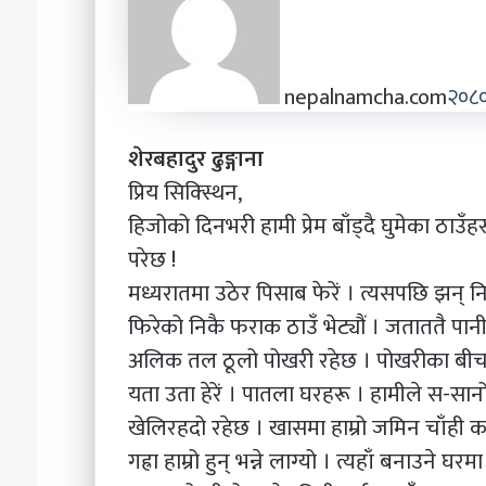
nepalnamcha.com
२०८०
शेरबहादुर ढुङ्गाना
प्रिय सिक्स्थिन,
हिजोको दिनभरी हामी प्रेम बाँड्दै घुमेका ठाउँह
परेछ !
मध्यरातमा उठेर पिसाब फेरें । त्यसपछि झन् निद
फिरेको निकै फराक ठाउँ भेट्यौं । जताततै प
अलिक तल ठूलो पोखरी रहेछ । पोखरीका बीचमा
यता उता हेरें । पातला घरहरू । हामीले स-सा
खेलिरहदो रहेछ । खासमा हाम्रो जमिन चाँही कत
गह्रा हाम्रो हुन् भन्ने लाग्यो । त्यहाँ बनाउने घरम