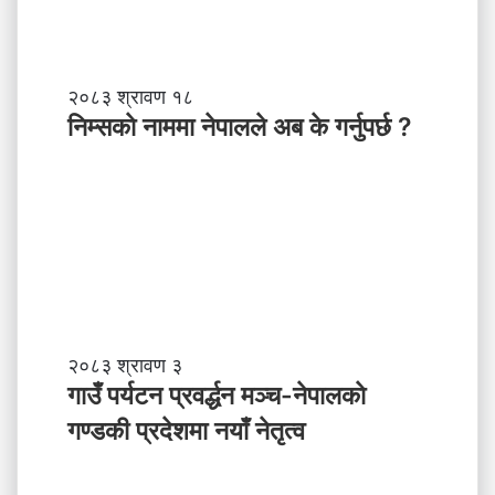
ब
ल
ने
तृ
नि
२०८३ श्रावण १८
त्व
म्स
निम्सकाे नाममा नेपालले अब के गर्नुपर्छ ?
काे
ना
म
मा
ने
पा
ल
ले
अ
ब
गा
२०८३ श्रावण ३
के
उँ
गाउँ पर्यटन प्रवर्द्धन मञ्च-नेपालकाे
ग
प
गण्डकी प्रदेशमा नयाँ नेतृत्व
र्नु
र्य
प
ट
र्छ
न