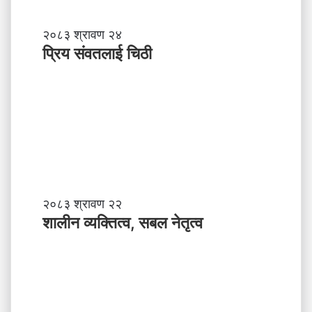
प्रि
२०८३ श्रावण २४
य
प्रिय संवतलाई चिठी
सं
व
त
ला
ई
चि
ठी
शा
२०८३ श्रावण २२
ली
शालीन व्यक्तित्व, सबल नेतृत्व
न
व्य
क्ति
त्व
,
स