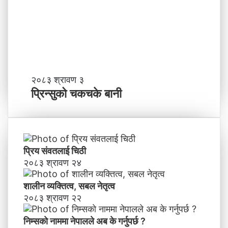
?
प्र
व
र्द्ध
न
म
ञ्च
-
प्रि
२०८३ श्रावण ३
ने
न्सु
प्रिन्सुको चकचके बानी
पा
को
ल
च
काे
क
ग
च
ण्ड
के
प्रिय संवतलाई चिठी
की
बा
२०८३ श्रावण २४
प्र
नी
दे
शालीन व्यक्तित्व, सबल नेतृत्व
श
मा
२०८३ श्रावण २२
न
याँ
निम्सकाे नाममा नेपालले अब के गर्नुपर्छ ?