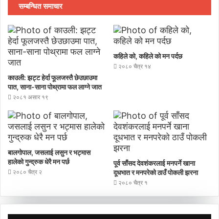
सम्बन्धित समाचार
कहिले को, कहिले को मन पर्दछ
२०८० चैत्र १४
काउली: झट्ट हेर्दा फूलजस्तै छेउछाउमा
पात, साना-साना पोथ्रामा फल लाग्ने जात
२०८१ असार १९
बालगोपाल, जसलाई लसुन र भट्मास
हालेको गुन्द्रुक धेरै मन पर्छ
पूर्व साँसद देवशंकरलाई मनपर्ने खाना
२०८० चैत्र २
दूधभात र मनपरेको ठाउँ पाेकली झरना
२०८० चैत्र १