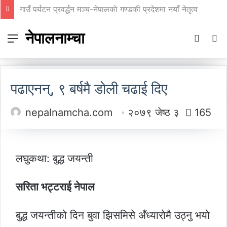
प्रिन्सुको चकचके बानी
नेपालनाम्चा
Menu
Switch
S
skin
fo
पढाएनन्, ९ बर्षमै डोली चढाई दिए
nepalnamcha.com
२०७९ जेष्ठ ३
165
लघुकथा: बुद्ध जयन्ती
सरिता भट्टराई नेपाल
बुद्ध जयन्तीको दिन बुवा झिसमिसे अँध्यारोमै उठ्नु भयो