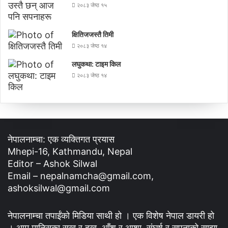
२०८३ जेष्ठ १५
क्षितिजजस्तै तिमी
२०८३ जेष्ठ १४
लघुकथा: टाइम किल
२०८३ जेष्ठ १४
नेपालनाम्चा: एक व्यक्तिगत प्रयास
Mhepi-16, Kathmandu, Nepal
Editor – Ashok Silwal
Email – nepalnamcha@gmail.com,
ashoksilwal@gmail.com
नेपालनाम्चा तपाईंको मिडिया साथी हो । एक विशेष नेपाल डायरी हो
। आम मानिसका सुख र दुख, आँशु र आशा, संघर्ष र सपनाको साझा