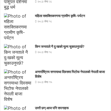
२०८३ जेष्ठ २८
महिला सशक्तिकरणमा ग्रामीण कृषि-पर्यटन
२०८३ जेष्ठ १८
किन जनताले नै दुःखको मूल्य चुकाउनुपर्छ?
२०८३ जेष्ठ १८
अन्तर्राष्ट्रिय सगरमाथा दिवसमा भिटाेफ नेपालकाे नेपाली बाजा
विशेष
२०८३ जेष्ठ १५
उस्तै छन् आज पनि सपनाहरू