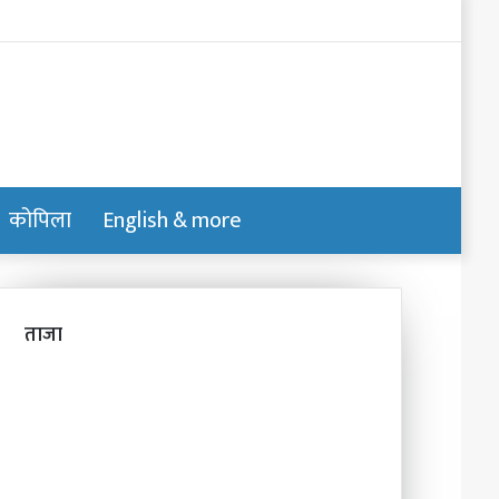
Log
In
कोपिला
English & more
Switch
Search
skin
for
ताजा