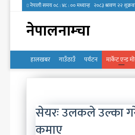
नेपालनाम्चा
हालखबर
होमपेज
गाउँठाउँ
पर्यटन
मार्केट एन्ड म
सेयरः उलकले उल्का गर
कमाए