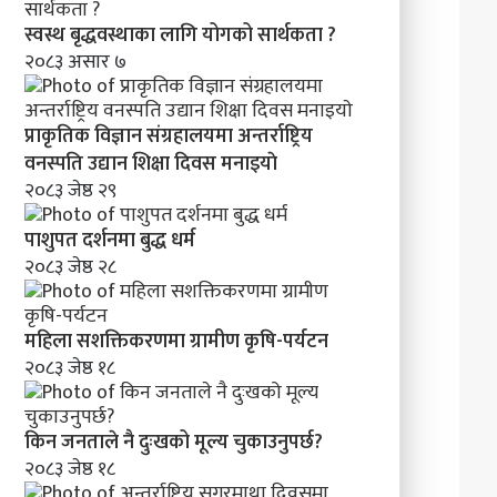
क
र
स्वस्थ बृद्धवस्थाका लागि योगको सार्थकता ?
ण
२०८३ असार ७
प्राकृतिक विज्ञान संग्रहालयमा अन्तर्राष्ट्रिय
वनस्पति उद्यान शिक्षा दिवस मनाइयाे
२०८३ जेष्ठ २९
पाशुपत दर्शनमा बुद्ध धर्म​
२०८३ जेष्ठ २८
महिला सशक्तिकरणमा ग्रामीण कृषि-पर्यटन
२०८३ जेष्ठ १८
किन जनताले नै दुःखको मूल्य चुकाउनुपर्छ?
२०८३ जेष्ठ १८