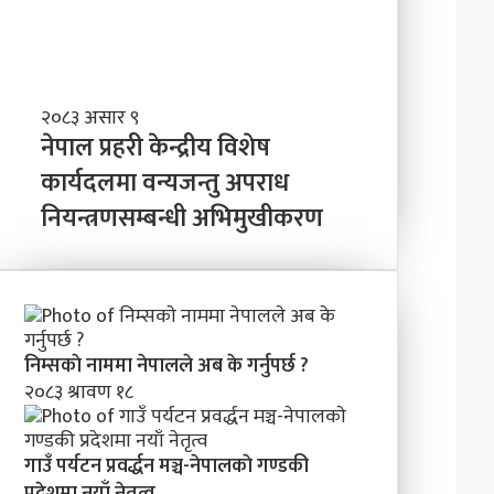
त्व
वि
ष्य
मा
के
ब
ने
२०८३ असार ९
न्न
पा
नेपाल प्रहरी केन्द्रीय विशेष
चा
ल
कार्यदलमा वन्यजन्तु अपराध
ह
प्र
न्छौ
नियन्त्रणसम्बन्धी अभिमुखीकरण
ह
?
री
’
के
न्द्री
य
वि
शे
निम्सकाे नाममा नेपालले अब के गर्नुपर्छ ?
ष
२०८३ श्रावण १८
का
र्य
द
गाउँ पर्यटन प्रवर्द्धन मञ्च-नेपालकाे गण्डकी
ल
प्रदेशमा नयाँ नेतृत्व