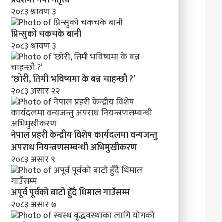
मा
२०८३ श्रावण ३
व
न्य
प्रिन्सुको चकचके बानी
ज
२०८३ श्रावण ३
न्तु
अ
प
‘छोरी, तिमी भविष्यमा के बन्न चाहन्छौ ?’
रा
२०८३ असार २२
ध
नि
य
न्त्र
नेपाल प्रहरी केन्द्रीय विशेष कार्यदलमा वन्यजन्तु
ण
स
अपराध नियन्त्रणसम्बन्धी अभिमुखीकरण
म्ब
२०८३ असार ९
न्धी
अ
भि
अपूर्व पूर्वको बाटो हुँदै धिमाल गाउँसम्म
मु
२०८३ असार ७
खी