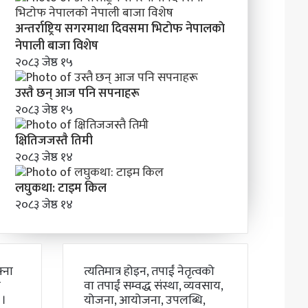
अन्तर्राष्ट्रिय सगरमाथा दिवसमा भिटाेफ नेपालकाे
नेपाली बाजा विशेष
२०८३ जेष्ठ १५
उस्तै छन् आज पनि सपनाहरू
२०८३ जेष्ठ १५
क्षितिजजस्तै तिमी
२०८३ जेष्ठ १४
लघुकथा: टाइम किल
२०८३ जेष्ठ १४
्ना
त्यतिमात्र होइन, तपाईं नेतृत्वको
ो
वा तपाईं सम्वद्ध संस्था, व्यवसाय,
 ।
योजना, आयोजना, उपलब्धि,