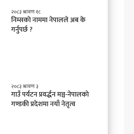
नि
२०८३ श्रावण १८
म्स
निम्सकाे नाममा नेपालले अब के
काे
गर्नुपर्छ ?
ना
म
मा
ने
पा
ल
ले
अ
ब
गा
२०८३ श्रावण ३
के
उँ
गाउँ पर्यटन प्रवर्द्धन मञ्च-नेपालकाे
ग
प
गण्डकी प्रदेशमा नयाँ नेतृत्व
र्नु
र्य
प
ट
र्छ
न
?
प्र
व