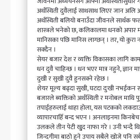
जीवनमा अध्ययनसँगै आफ्नो अर्थस्थितीसुधार गर
अर्थस्थिती दुवैलाई साथसाथ लिएर जान अलि अप्ठ
अर्थस्थिती बलियो बनाउँदा जीवनले सार्थक फल प्र
शास्त्रले भनेको छ, कलिकालमा धनको अपार मह
मानिसका पछि मानिस लाग्छन् । तर, यो कुरा नभ
सक्दैन ।
सेयर बजार देश र व्यक्ति विकासका लागि काम ला
धन दुवै चाहिन्छ । धन भएर मात्र नहुने, ज्ञान म
दुखी र सुखी दुवै हुनसक्ने रहेछ ।
शेयर मूल्य बढ्दा सुखी, घटदा दुःखी नभईकन सम
बजारले ब्यक्तिको अर्थस्थिती र मनोबल माथि पु¥
तपाईहरुलाई थाहा होला, यस पटकको लकडाउनम
व्यापारचाहिँ बन्द भएन । अनलाइनमा किनबेच ग
उलकले तीन पेटी खु्द नाफा गरे । उनी भन्दै थिए,
जिन्दगीमा बाठो हुने उपाय सबैले खोजे पनि