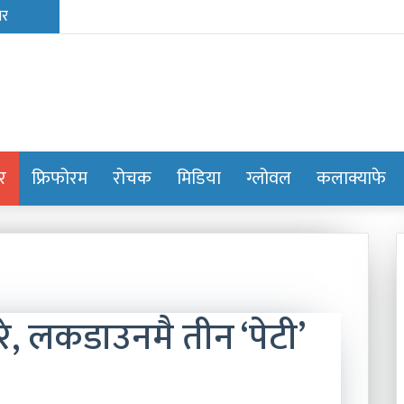
ोर
फ्रिफोरम
रोचक
मिडिया
ग्लोवल
कलाक्याफे
े, लकडाउनमै तीन ‘पेटी’