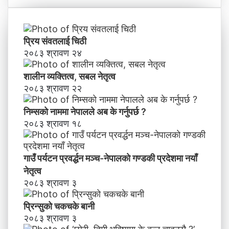
च
काे
क
ग
च
ण्ड
के
प्रिय संवतलाई चिठी
की
बा
२०८३ श्रावण २४
प्र
नी
दे
शालीन व्यक्तित्व, सबल नेतृत्व
श
मा
२०८३ श्रावण २२
न
याँ
निम्सकाे नाममा नेपालले अब के गर्नुपर्छ ?
ने
२०८३ श्रावण १८
तृ
त्व
गाउँ पर्यटन प्रवर्द्धन मञ्च-नेपालकाे गण्डकी प्रदेशमा नयाँ
नेतृत्व
२०८३ श्रावण ३
प्रिन्सुको चकचके बानी
२०८३ श्रावण ३