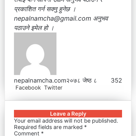
प्रकाशित गर्न सक्नु हुनेछ ।
nepalnamcha@gmail.com अनुभव
पठाउने इमेल हो ।
nepalnamcha.com
२०७८ जेष्ठ ८
352
Facebook
Twitter
L
T
P
M
M
W
V
S
P
i
u
i
e
e
h
i
h
r
n
m
n
s
s
a
b
a
i
k
b
t
s
s
t
e
r
n
Leave a Reply
e
l
e
e
e
s
r
e
t
Your email address will not be published.
d
r
r
n
n
A
v
Required fields are marked
*
I
e
g
g
p
i
Comment
*
n
s
e
e
p
a