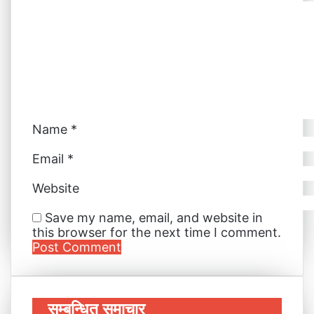
t
r
r
E
m
a
i
l
Name
*
Email
*
Website
Save my name, email, and website in
this browser for the next time I comment.
सम्बन्धित समाचार