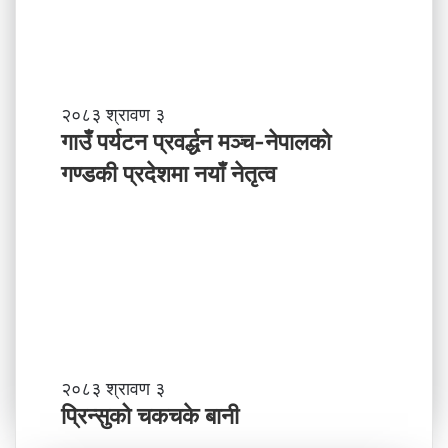
ने
पा
ल
ले
अ
ब
गा
२०८३ श्रावण ३
के
उँ
गाउँ पर्यटन प्रवर्द्धन मञ्च-नेपालकाे
ग
प
गण्डकी प्रदेशमा नयाँ नेतृत्व
र्नु
र्य
प
ट
र्छ
न
?
प्र
व
र्द्ध
न
म
ञ्च
-
प्रि
२०८३ श्रावण ३
ने
न्सु
प्रिन्सुको चकचके बानी
पा
को
ल