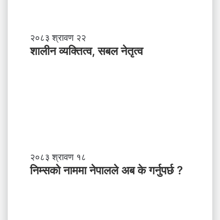
ठी
शा
२०८३ श्रावण २२
ली
शालीन व्यक्तित्व, सबल नेतृत्व
न
व्य
क्ति
त्व
,
स
ब
ल
ने
तृ
नि
२०८३ श्रावण १८
त्व
म्स
निम्सकाे नाममा नेपालले अब के गर्नुपर्छ ?
काे
ना
म
मा