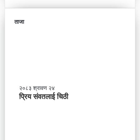
ताजा
प्रि
२०८३ श्रावण २४
य
प्रिय संवतलाई चिठी
सं
व
त
ला
ई
चि