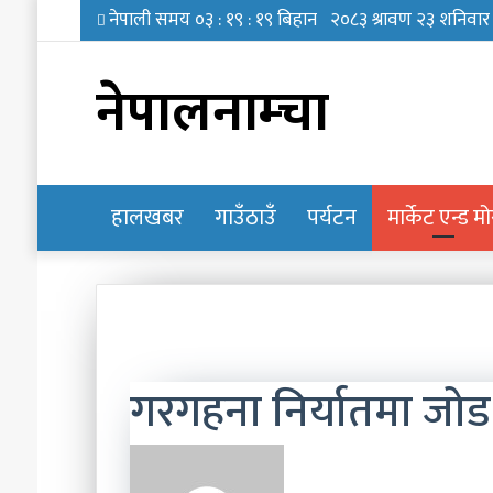
नेपालनाम्चा
हालखबर
होमपेज
गाउँठाउँ
पर्यटन
मार्केट एन्ड म
गरगहना निर्यातमा जोड