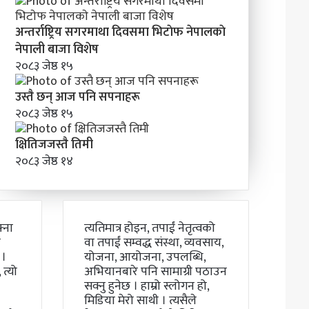
अन्तर्राष्ट्रिय सगरमाथा दिवसमा भिटाेफ नेपालकाे
नेपाली बाजा विशेष
२०८३ जेष्ठ १५
उस्तै छन् आज पनि सपनाहरू
२०८३ जेष्ठ १५
क्षितिजजस्तै तिमी
२०८३ जेष्ठ १४
्ना
त्यतिमात्र होइन, तपाईं नेतृत्वको
ो
वा तपाईं सम्वद्ध संस्था, व्यवसाय,
 ।
योजना, आयोजना, उपलब्धि,
त्यो
अभियानबारे पनि सामाग्री पठाउन
सक्नु हुनेछ । हाम्रो स्लोगन हो,
मिडिया मेरो साथी । त्यसैले