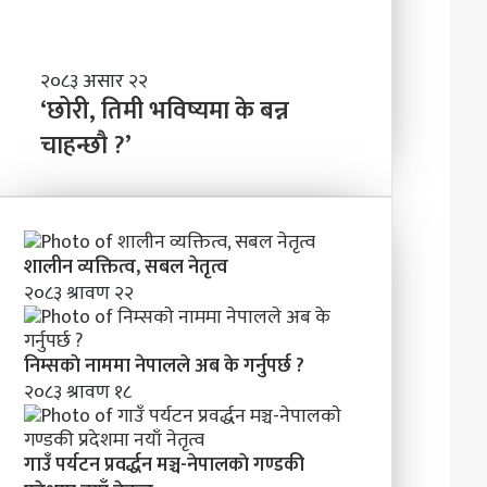
ण्ड
बा
की
नी
प्र
दे
‘
२०८३ असार २२
श
छो
‘छोरी, तिमी भविष्यमा के बन्न
मा
री
चाहन्छौ ?’
न
,
याँ
ति
ने
मी
तृ
भ
त्व
वि
शालीन व्यक्तित्व, सबल नेतृत्व
ष्य
२०८३ श्रावण २२
मा
के
ब
निम्सकाे नाममा नेपालले अब के गर्नुपर्छ ?
न्न
२०८३ श्रावण १८
चा
ह
न्छौ
?
गाउँ पर्यटन प्रवर्द्धन मञ्च-नेपालकाे गण्डकी