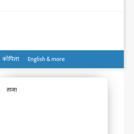
Log
In
कोपिला
English & more
Switch
Search
skin
for
ताजा