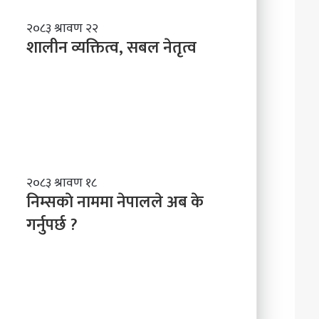
शा
२०८३ श्रावण २२
ली
शालीन व्यक्तित्व, सबल नेतृत्व
न
व्य
क्ति
त्व
,
स
ब
ल
नि
२०८३ श्रावण १८
ने
म्स
निम्सकाे नाममा नेपालले अब के
तृ
काे
त्व
गर्नुपर्छ ?
ना
म
मा
ने
पा
ल