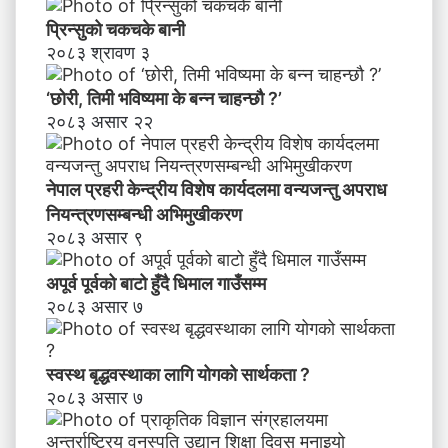
व
प्रिन्सुको चकचके बानी
न्य
२०८३ श्रावण ३
ज
न्तु
‘छोरी, तिमी भविष्यमा के बन्न चाहन्छौ ?’
अ
२०८३ असार २२
प
रा
ध
नेपाल प्रहरी केन्द्रीय विशेष कार्यदलमा वन्यजन्तु अपराध
नि
य
नियन्त्रणसम्बन्धी अभिमुखीकरण
न्त्र
२०८३ असार ९
ण
स
अपूर्व पूर्वको बाटो हुँदै धिमाल गाउँसम्म
म्ब
२०८३ असार ७
न्धी
अ
भि
स्वस्थ बृद्धवस्थाका लागि योगको सार्थकता ?
मु
२०८३ असार ७
खी
क