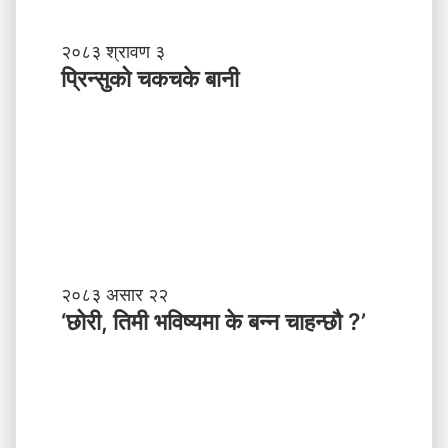
ञ्च
-
प्रि
२०८३ श्रावण ३
ने
न्सु
प्रिन्सुको चकचके बानी
पा
को
ल
च
काे
क
ग
च
ण्ड
के
की
बा
प्र
नी
दे
श
मा
‘
२०८३ असार २२
न
छो
‘छोरी, तिमी भविष्यमा के बन्न चाहन्छौ ?’
याँ
री
ने
,
तृ
ति
त्व
मी
भ