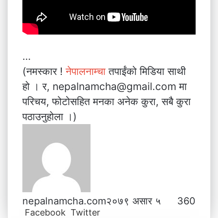
…
(नमस्कार !
नेपालनाम्चा
तपाईंको मिडिया साथी
हो । र, nepalnamcha@gmail.com मा
परिचय, फोटोसहित मनका अनेक कुरा, सबै कुरा
पठाउनुहोला ।)
nepalnamcha.com
२०७९ असार ५
360
Facebook
Twitter
L
T
P
M
M
W
V
S
P