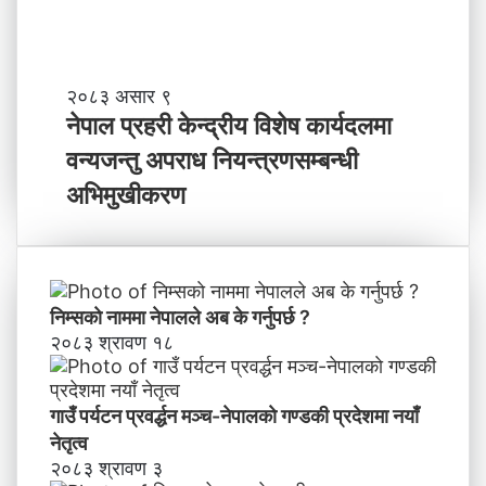
वि
ष्य
मा
के
ब
ने
२०८३ असार ९
न्न
पा
नेपाल प्रहरी केन्द्रीय विशेष कार्यदलमा
चा
ल
वन्यजन्तु अपराध नियन्त्रणसम्बन्धी
ह
प्र
न्छौ
ह
अभिमुखीकरण
?
री
’
के
न्द्री
य
वि
निम्सकाे नाममा नेपालले अब के गर्नुपर्छ ?
शे
२०८३ श्रावण १८
ष
का
र्य
गाउँ पर्यटन प्रवर्द्धन मञ्च-नेपालकाे गण्डकी प्रदेशमा नयाँ
द
नेतृत्व
ल
२०८३ श्रावण ३
मा