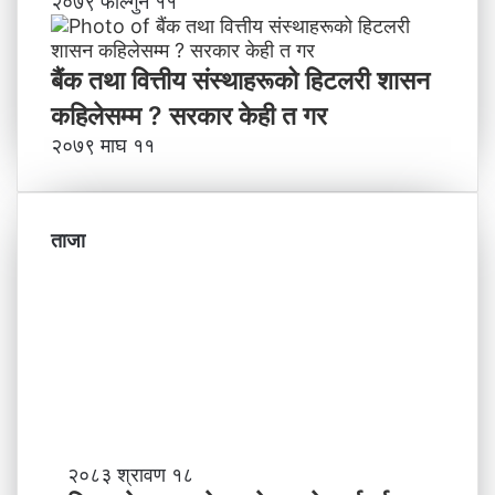
२०७९ फाल्गुन ११
बैंक तथा वित्तीय संस्थाहरूको हिटलरी शासन
कहिलेसम्म ? सरकार केही त गर
२०७९ माघ ११
ताजा
नि
२०८३ श्रावण १८