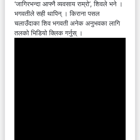
‘जागिरभन्दा आफ्नै व्यवसाय राम्रो’, शिवले भने ।
भगवतीले सही थापिन् । किराना पसल
चलाउँदाका शिव भगवती अनेक अनुभवका लागि
तलको भिडियो क्लिक गर्नुस् ।