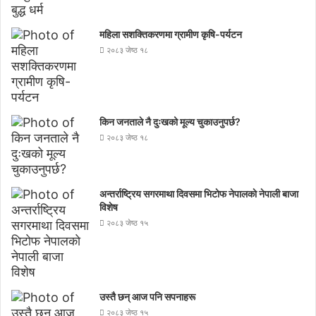
महिला सशक्तिकरणमा ग्रामीण कृषि-पर्यटन
२०८३ जेष्ठ १८
किन जनताले नै दुःखको मूल्य चुकाउनुपर्छ?
२०८३ जेष्ठ १८
अन्तर्राष्ट्रिय सगरमाथा दिवसमा भिटाेफ नेपालकाे नेपाली बाजा
विशेष
२०८३ जेष्ठ १५
उस्तै छन् आज पनि सपनाहरू
२०८३ जेष्ठ १५