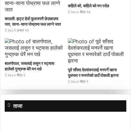
कहिले को, कहिले को मन पर्दछ
२०८० चैत्र १४
काउली: झट्ट हेर्दा फूलजस्तै छेउछाउमा
पात, साना-साना पोथ्रामा फल लाग्ने जात
२०८१ असार १९
बालगोपाल, जसलाई लसुन र भट्मास
हालेको गुन्द्रुक धेरै मन पर्छ
पूर्व साँसद देवशंकरलाई मनपर्ने खाना
२०८० चैत्र २
दूधभात र मनपरेको ठाउँ पाेकली झरना
२०८० चैत्र १
ताजा
शालीन
व्यक्तित्व,