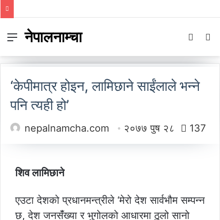
नेपालनाम्चा
Menu
Switch
S
skin
fo
‘केपीमात्र होइन, लामिछाने साईंलाले भन्ने
पनि त्यही हो’
nepalnamcha.com
२०७७ पुष २८
137
शिव लामिछाने
एउटा देशको प्रधानमन्त्रीले ‘मेरो देश सार्वभौम सम्पन्न
छ, देश जनसंँख्या र भुगोलको आधारमा ठुलो सानो