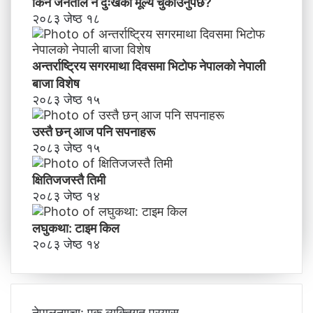
किन जनताले नै दुःखको मूल्य चुकाउनुपर्छ?
२०८३ जेष्ठ १८
अन्तर्राष्ट्रिय सगरमाथा दिवसमा भिटाेफ नेपालकाे नेपाली
बाजा विशेष
२०८३ जेष्ठ १५
उस्तै छन् आज पनि सपनाहरू
२०८३ जेष्ठ १५
क्षितिजजस्तै तिमी
२०८३ जेष्ठ १४
लघुकथा: टाइम किल
२०८३ जेष्ठ १४
नेपालनाम्चा: एक व्यक्तिगत प्रयास