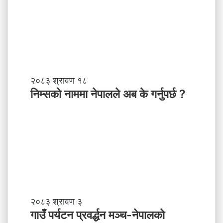
नि
२०८३ श्रावण १८
म्स
निम्सकाे नाममा नेपालले अब के गर्नुपर्छ ?
काे
ना
म
मा
ने
पा
ल
ले
अ
ब
गा
२०८३ श्रावण ३
के
उँ
गाउँ पर्यटन प्रवर्द्धन मञ्च-नेपालकाे
ग