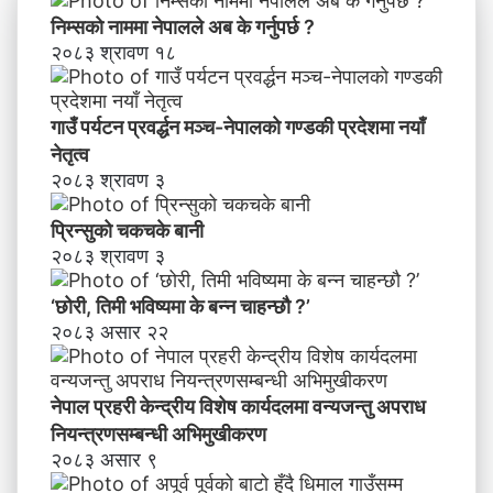
वि
निम्सकाे नाममा नेपालले अब के गर्नुपर्छ ?
शे
२०८३ श्रावण १८
ष
का
र्य
गाउँ पर्यटन प्रवर्द्धन मञ्च-नेपालकाे गण्डकी प्रदेशमा नयाँ
द
नेतृत्व
ल
२०८३ श्रावण ३
मा
व
प्रिन्सुको चकचके बानी
न्य
२०८३ श्रावण ३
ज
न्तु
‘छोरी, तिमी भविष्यमा के बन्न चाहन्छौ ?’
अ
२०८३ असार २२
प
रा
ध
नेपाल प्रहरी केन्द्रीय विशेष कार्यदलमा वन्यजन्तु अपराध
नि
य
नियन्त्रणसम्बन्धी अभिमुखीकरण
न्त्र
२०८३ असार ९
ण