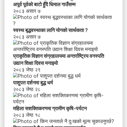
स
अपूर्व पूर्वको बाटो हुँदै धिमाल गाउँसम्म
म्ब
२०८३ असार ७
न्धी
अ
भि
स्वस्थ बृद्धवस्थाका लागि योगको सार्थकता ?
मु
२०८३ असार ७
खी
क
र
प्राकृतिक विज्ञान संग्रहालयमा अन्तर्राष्ट्रिय वनस्पति
ण
उद्यान शिक्षा दिवस मनाइयाे
२०८३ जेष्ठ २९
पाशुपत दर्शनमा बुद्ध धर्म​
२०८३ जेष्ठ २८
महिला सशक्तिकरणमा ग्रामीण कृषि-पर्यटन
२०८३ जेष्ठ १८