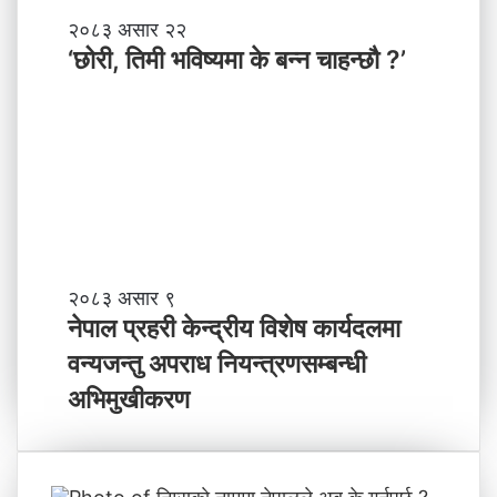
मा
‘
२०८३ असार २२
न
छो
‘छोरी, तिमी भविष्यमा के बन्न चाहन्छौ ?’
याँ
री
ने
,
तृ
ति
त्व
मी
भ
वि
ष्य
मा
के
ब
ने
२०८३ असार ९
न्न
पा
नेपाल प्रहरी केन्द्रीय विशेष कार्यदलमा
चा
ल
वन्यजन्तु अपराध नियन्त्रणसम्बन्धी
ह
प्र
न्छौ
ह
अभिमुखीकरण
?
री
’
के
न्द्री
य