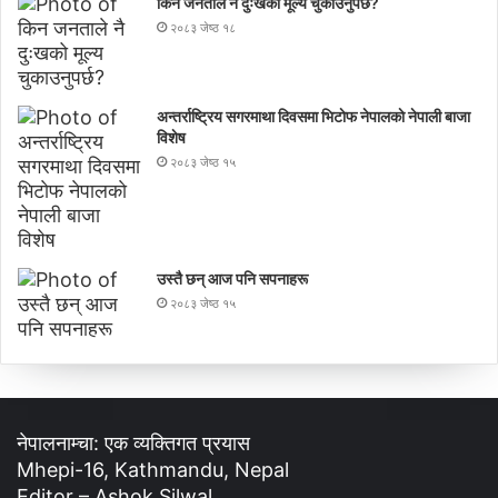
किन जनताले नै दुःखको मूल्य चुकाउनुपर्छ?
२०८३ जेष्ठ १८
अन्तर्राष्ट्रिय सगरमाथा दिवसमा भिटाेफ नेपालकाे नेपाली बाजा
विशेष
२०८३ जेष्ठ १५
उस्तै छन् आज पनि सपनाहरू
२०८३ जेष्ठ १५
नेपालनाम्चा: एक व्यक्तिगत प्रयास
Mhepi-16, Kathmandu, Nepal
Editor – Ashok Silwal