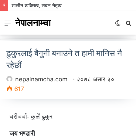
निम्सकाे नाममा नेपालले अब के गर्नुपर्छ ?
नेपालनाम्चा
Menu
Switch
S
skin
fo
ढुकुरलाई बैगुनी बनाउने त हामी मानिस नै
रहेछौं
nepalnamcha.com
२०७८ असार ३०
617
चरीचर्चाः कुर्ले ढुकुर
जय भण्डारी