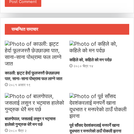
सम्बन्धित समाचार
कहिले को, कहिले को मन पर्दछ
२०८० चैत्र १४
काउली: झट्ट हेर्दा फूलजस्तै छेउछाउमा
पात, साना-साना पोथ्रामा फल लाग्ने जात
२०८१ असार १९
बालगोपाल, जसलाई लसुन र भट्मास
हालेको गुन्द्रुक धेरै मन पर्छ
पूर्व साँसद देवशंकरलाई मनपर्ने खाना
२०८० चैत्र २
दूधभात र मनपरेको ठाउँ पाेकली झरना