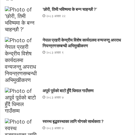
‘छोरी, तिमी भविष्यमा के बन्न चाहन्छौ ?’
२०८३ असार २२
नेपाल प्रहरी केन्द्रीय विशेष कार्यदलमा वन्यजन्तु अपराध
नियन्त्रणसम्बन्धी अभिमुखीकरण
२०८३ असार ९
अपूर्व पूर्वको बाटो हुँदै धिमाल गाउँसम्म
२०८३ असार ७
स्वस्थ बृद्धवस्थाका लागि योगको सार्थकता ?
२०८३ असार ७