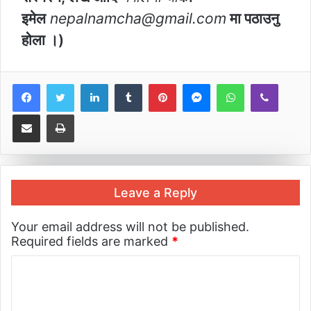
इमेल
nepalnamcha@gmail.com
मा पठाउनु
होला ।)
LinkedIn
Tumblr
Pinterest
Messenger
WhatsApp
Viber
Share via Email
Print
Leave a Reply
Your email address will not be published.
Required fields are marked
*