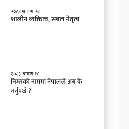
शा
२०८३ श्रावण २२
ली
शालीन व्यक्तित्व, सबल नेतृत्व
न
व्य
क्ति
त्व
,
स
ब
ल
नि
२०८३ श्रावण १८
ने
म्स
निम्सकाे नाममा नेपालले अब के
तृ
काे
त्व
गर्नुपर्छ ?
ना
म
मा
ने
पा
ल