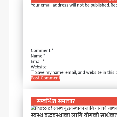
e
l
e
e
e
s
r
e
t
Your email address will not be published.
Req
d
r
r
n
n
A
v
I
e
g
g
p
i
n
s
e
e
p
a
t
r
r
E
m
a
i
l
Comment
*
Name
*
Email
*
Website
Save my name, email, and website in this
सम्बन्धित समाचार
स्वस्थ बृद्धवस्थाका लागि योगको सार्थकत