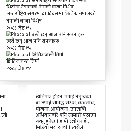
अन्तर्राष्ट्रिय सगरमाथा दिवसमा भिटाेफ नेपालकाे
नेपाली बाजा विशेष
२०८३ जेष्ठ १५
उस्तै छन् आज पनि सपनाहरू
२०८३ जेष्ठ १५
क्षितिजजस्तै तिमी
२०८३ जेष्ठ १४
्ना
त्यतिमात्र होइन, तपाईं नेतृत्वको
ो
वा तपाईं सम्वद्ध संस्था, व्यवसाय,
 ।
योजना, आयोजना, उपलब्धि,
त्यो
अभियानबारे पनि सामाग्री पठाउन
सक्नु हुनेछ । हाम्रो स्लोगन हो,
मिडिया मेरो साथी । त्यसैले