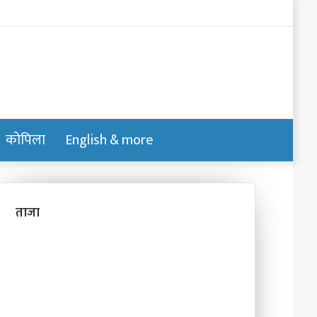
Log
In
कोपिला
English & more
Switch
Search
skin
for
ताजा