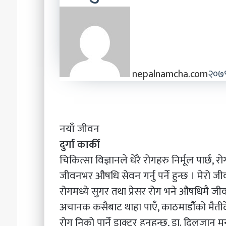
nepalnamcha.com
२०७९
नयाँ जीवन
दुर्गा कार्की
चिकित्सा विज्ञानले धेरै रोगहरु निर्मूल पार्
जीवनभर औषधि सेवन गर्नु पर्ने हुन्छ । मेरो ज
रोगमध्ये सुगर तथा प्रेसर रोग भने औषधिमै जीव
अचानक कसैबाट थाहा पाएँ, काठमाडौॅको मैतीदे
रोग निको पार्ने डाक्टर हुनुहुन्छ, डा. दिलजान म