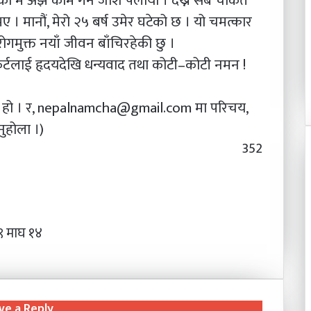
 म अझै काम गर्ने जोश पलायो । देख्ने सबै चकित
 । मानौं, मेरो २५ बर्ष उमेर घटेको छ । यो चमत्कार
रोगमुक्त नयाँ जीवन बाँचिरहेकी छु ।
्टलाई हृदयदेखि धन्यवाद तथा कोटी–कोटी नमन !
ी हो । र, nepalnamcha@gmail.com मा परिचय,
ुहोला ।)
352
 माघ १४
ve a Reply