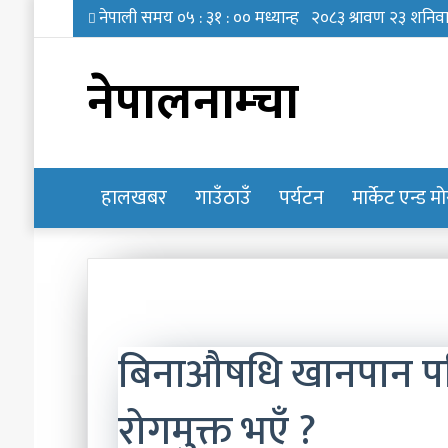
नेपालनाम्चा
हालखबर
होमपेज
गाउँठाउँ
पर्यटन
मार्केट एन्ड म
बिनाऔषधि खानपान परि
रोगमुक्त भएँ ?