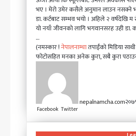
ऊर्जा आयो कि स्कूलबाट उमेरले अवकास पाएकी
भए । मेरो उमेर कसैले अनुमान लाउन नसक्ने भए
डा. कर्टबाट सम्भव भयो । अहिले २ वर्षदेखि म 
यो नयाँ जीवनको लागि भगवानसरह उही डा. कर
…
(नमस्कार !
नेपालनाम्चा
तपाईंको मिडिया साथ
फोटोसहित मनका अनेक कुरा, सबै कुरा पठाउन
nepalnamcha.com
२०७९
Facebook
Twitter
L
T
P
M
M
W
V
S
P
i
u
i
e
e
h
i
h
r
n
m
n
s
s
a
b
a
i
k
b
t
s
s
t
e
r
n
Lea