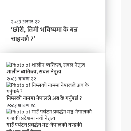
ण्ड
बा
की
नी
प्र
दे
‘
२०८३ असार २२
श
छो
‘छोरी, तिमी भविष्यमा के बन्न
मा
री
चाहन्छौ ?’
न
,
याँ
ति
ने
मी
तृ
भ
त्व
वि
शालीन व्यक्तित्व, सबल नेतृत्व
ष्य
२०८३ श्रावण २२
मा
के
ब
निम्सकाे नाममा नेपालले अब के गर्नुपर्छ ?
न्न
२०८३ श्रावण १८
चा
ह
न्छौ
?
गाउँ पर्यटन प्रवर्द्धन मञ्च-नेपालकाे गण्डकी