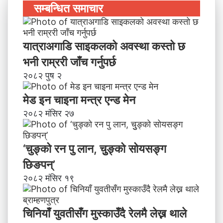
सम्बन्धित समाचार
यात्राअगाडि साइकलको अवस्था कस्तो छ
भनी राम्ररी जाँच गर्नुपर्छ
२०८२ पुष २
मेड इन चाइना मन्त्र एन्ड मेन
२०८२ मंसिर २७
‘चुङ्को रन पु लान, चुुङ्को सोयसङ्ग
छिङपन्’
२०८२ मंसिर १९
चिनियाँ युवतीसँग मुस्काउँदै रेलमै लेख्न थाले