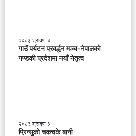
ने
पा
ल
ले
अ
ब
गा
२०८३ श्रावण ३
के
उँ
गाउँ पर्यटन प्रवर्द्धन मञ्च-नेपालकाे
ग
प
गण्डकी प्रदेशमा नयाँ नेतृत्व
र्नु
र्य
प
ट
र्छ
न
?
प्र
व
र्द्ध
न
म
ञ्च
-
प्रि
२०८३ श्रावण ३
ने
न्सु
प्रिन्सुको चकचके बानी
पा