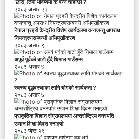
‘छोरी, तिमी भविष्यमा के बन्न चाहन्छौ ?’
अ
२०८३ असार २२
प
रा
ध
नेपाल प्रहरी केन्द्रीय विशेष कार्यदलमा वन्यजन्तु अपराध
नि
य
नियन्त्रणसम्बन्धी अभिमुखीकरण
न्त्र
२०८३ असार ९
ण
स
अपूर्व पूर्वको बाटो हुँदै धिमाल गाउँसम्म
म्ब
२०८३ असार ७
न्धी
अ
भि
स्वस्थ बृद्धवस्थाका लागि योगको सार्थकता ?
मु
२०८३ असार ७
खी
क
र
प्राकृतिक विज्ञान संग्रहालयमा अन्तर्राष्ट्रिय वनस्पति
ण
उद्यान शिक्षा दिवस मनाइयाे
२०८३ जेष्ठ २९