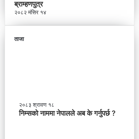
ब्राम्हणपुत्र
२०८२ मंसिर १४
ताजा
नि
२०८३ श्रावण १८
म्स
निम्सकाे नाममा नेपालले अब के गर्नुपर्छ ?
काे
ना
म
मा