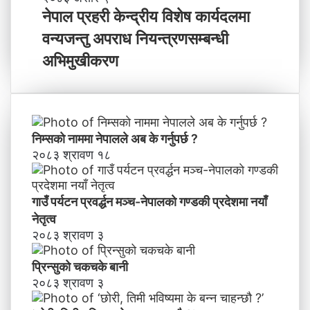
न्न
पा
नेपाल प्रहरी केन्द्रीय विशेष कार्यदलमा
चा
ल
वन्यजन्तु अपराध नियन्त्रणसम्बन्धी
ह
प्र
न्छौ
ह
अभिमुखीकरण
?
री
’
के
न्द्री
य
वि
निम्सकाे नाममा नेपालले अब के गर्नुपर्छ ?
शे
२०८३ श्रावण १८
ष
का
र्य
गाउँ पर्यटन प्रवर्द्धन मञ्च-नेपालकाे गण्डकी प्रदेशमा नयाँ
द
नेतृत्व
ल
२०८३ श्रावण ३
मा
व
प्रिन्सुको चकचके बानी
न्य
२०८३ श्रावण ३
ज
न्तु