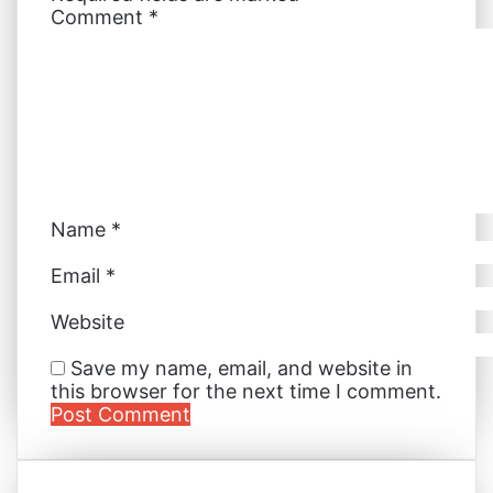
Comment
*
n
s
e
e
p
a
t
r
r
E
m
a
i
l
Name
*
Email
*
Website
Save my name, email, and website in
this browser for the next time I comment.