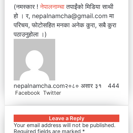
(नमस्कार !
नेपालनाम्चा
तपाईंको मिडिया साथी
हो । र, nepalnamcha@gmail.com मा
परिचय, फोटोसहित मनका अनेक कुरा, सबै कुरा
पठाउनुहोला ।)
nepalnamcha.com
२०८० असार ३१
444
Facebook
Twitter
L
T
P
M
M
W
V
S
P
i
u
i
e
e
h
i
h
r
n
m
n
s
s
a
b
a
i
k
b
t
s
s
t
e
r
n
Leave a Reply
e
l
e
e
e
s
r
e
t
Your email address will not be published.
d
r
r
n
n
A
v
Required fields are marked
*
I
e
g
g
p
i