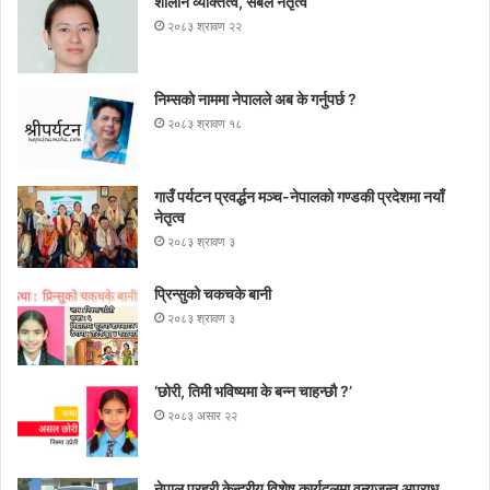
शालीन व्यक्तित्व, सबल नेतृत्व
२०८३ श्रावण २२
निम्सकाे नाममा नेपालले अब के गर्नुपर्छ ?
२०८३ श्रावण १८
गाउँ पर्यटन प्रवर्द्धन मञ्च-नेपालकाे गण्डकी प्रदेशमा नयाँ
नेतृत्व
२०८३ श्रावण ३
प्रिन्सुको चकचके बानी
२०८३ श्रावण ३
‘छोरी, तिमी भविष्यमा के बन्न चाहन्छौ ?’
२०८३ असार २२
नेपाल प्रहरी केन्द्रीय विशेष कार्यदलमा वन्यजन्तु अपराध