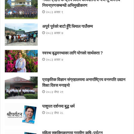
नियन्त्रणसम्बन्धी अभिमुखीकरण
२०८३ असार ९
अपूर्व पूर्वको बाटो हुँदै धिमाल गाउँसम्म
२०८३ असार ७
स्वस्थ बृद्धवस्थाका लागि योगको सार्थकता ?
२०८३ असार ७
प्राकृतिक विज्ञान संग्रहालयमा अन्तर्राष्ट्रिय वनस्पति उद्यान
शिक्षा दिवस मनाइयाे
२०८३ जेष्ठ २९
पाशुपत दर्शनमा बुद्ध धर्म​
२०८३ जेष्ठ २८
महिला सशक्तिकरणमा ग्रामीण कृषि-पर्यटन