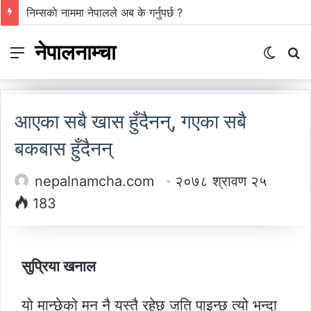
गाउँ पर्यटन प्रवर्द्धन मञ्च-नेपालकाे गण्डकी प्रदेशमा नयाँ नेतृत्व
नेपालनाम्चा
Menu
Switch
S
skin
fo
आएका सबै खास हुँदैनन्, गएका सबै
बकबास हुँदैनन्
nepalnamcha.com
२०७८ श्रावण २५
183
सुप्रिया खनाल
यो मान्छेको मन नै यस्तै रहेछ जति पाइन्छ त्यो भन्दा