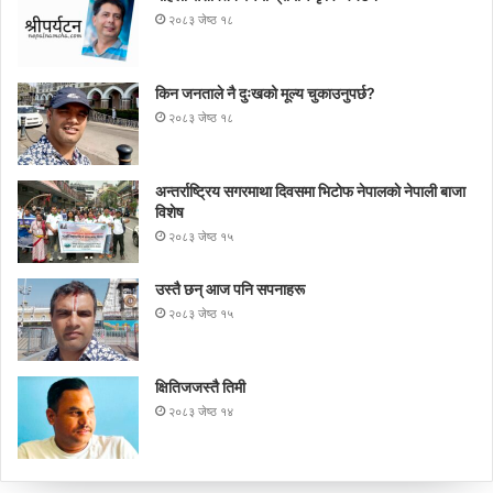
२०८३ जेष्ठ १८
किन जनताले नै दुःखको मूल्य चुकाउनुपर्छ?
२०८३ जेष्ठ १८
अन्तर्राष्ट्रिय सगरमाथा दिवसमा भिटाेफ नेपालकाे नेपाली बाजा
विशेष
२०८३ जेष्ठ १५
उस्तै छन् आज पनि सपनाहरू
२०८३ जेष्ठ १५
क्षितिजजस्तै तिमी
२०८३ जेष्ठ १४