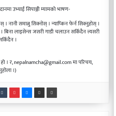
ैदानमा उभ्याई सिपाञ्जी म्यामको भाषण-
 । नानी समात्नु सिक्नोस् । न्याप्किन फेर्न सिक्नुहोस् ।
होस् । बिना लाइसेन्स जसरी गाडी चलाउन सकिँदैन त्त्यसरी
किँदैन ।
ी हो । र, nepalnamcha@gmail.com मा परिचय,
ुहोला ।)
nkedIn
Tumblr
Pinterest
Messenger
Share via Email
Print