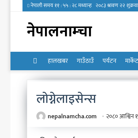
नेपालनाम्चा
होमपेज
हालखबर
गाउँठाउँ
पर्यटन
मार्के
लोग्नेलाइसेन्स
‘छोरी,
nepalnamcha.com
२०८० आश्विन 
तिमी
भविष्यमा
के
बन्न