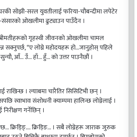
रो घरकी सोझी-सरल युवतीलाई फरिया-चौबन्दीमा लपेटेर
संसारको ओखलीमा ढुट्याउन पाउँदैन ।
 श्रीमतीहरूको गृहस्थी जीवनको ओखलीमा चामल
 भन्न सक्नुपर्छ, “ए लोग्ने महोदयहरू हो…जानुहोस् पहिले
्यौ, आँ… उँ… हाँ… हुँ… को उत्तर पाउनैछौं ।
नेलाई राखिन्छ । ल्याबमा चारैतिर सिसिटिभी छन् ।
त्यसपछि स्वाभाव संशोधनी क्याम्पमा हालिन्छ लोग्नेलाई ।
निरीक्षण गर्नेछिन् ।
… क्रिड़िङ्…. क्रिड़िङ… । सबै लोग्नेहरू जाराक जुरुक
िद्राबाट उठ्ने बित्तिकै बाथरुम दगुर्छन् । बिगबोसको