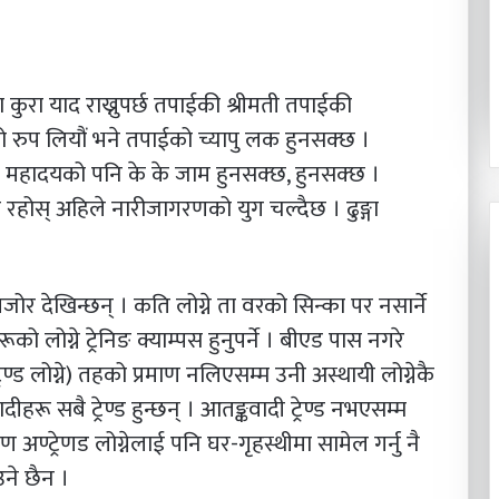
२०८३ श्रावण २२
टा कुरा याद राख्नुपर्छ तपाईकी श्रीमती तपाईकी
के बन्न चाहन्छौ ?’
शालीन व्यक्तित्व, सबल नेतृत्व
को रुप लियौं भने तपाईको च्यापु लक हुनसक्छ ।
न महादयको पनि के के जाम हुनसक्छ, हुनसक्छ ।
 रहोस् अहिले नारीजागरणको युग चल्दैछ । ढुङ्गा
कमजोर देखिन्छन् । कति लोग्ने ता वरको सिन्का पर नसार्ने
ो लोग्ने ट्रेनिङ क्याम्पस हुनुपर्ने । बीएड पास नगरे
ेण्ड लोग्ने) तहको प्रमाण नलिएसम्म उनी अस्थायी लोग्नेकै
ीहरू सबै ट्रेण्ड हुन्छन् । आतङ्कवादी ट्रेण्ड नभएसम्म
ण्ट्रेणड लोग्नेलाई पनि घर-गृहस्थीमा सामेल गर्नु नै
ाउने छैन ।