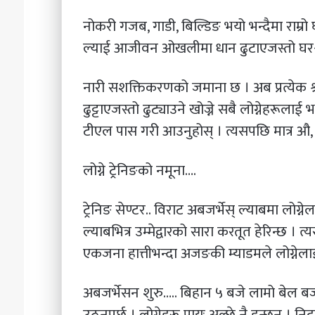
नोकरी गजब, गाडी, बिल्डिङ भयो भन्दैमा राम्
ल्याई आजीवन ओखलीमा धान ढुटाएजस्तो घर-
नारी सशक्तिकरणको जमाना छ । अब प्रत्येक
ढुट्टाएजस्तो ढुट्याउने खोज्ने सबै लोग्नेहरूलाई
टीएल पास गरी आउनुहोस् । त्यसपछि मात्र औ, सुन
लोग्ने ट्रेनिङको नमूना….
ट्रेनिङ सेण्टर.. विराट अबजर्भेस् ल्याबमा लोग्
ल्याबभित्र उम्मेद्वारको सारा करतूत हेरिन्छ । 
एकजना हात्तीभन्दा अजङकी म्याडमले लोग्नेलाई 
अबजर्भेसन शुरु….. बिहान ५ बजे लामो बेल बज्छ
उठनुपर्छ । लोग्नेहरू प्रायः अल्छे नै हुन्छन् । न