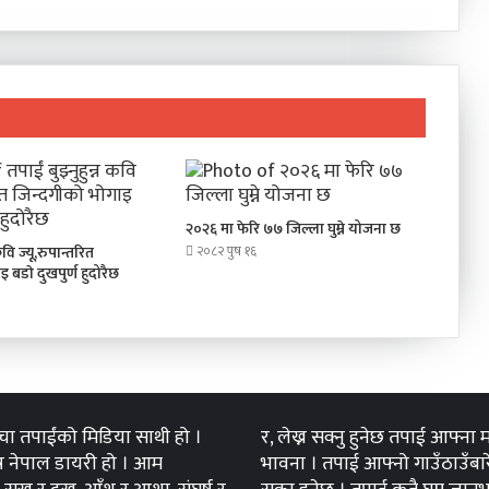
२०२६ मा फेरि ७७ जिल्ला घुम्ने योजना छ
 कवि ज्यू,रुपान्तरित
२०८२ पुष १६
 बडाे दुखपुर्ण हुदोरैछ
्चा तपाईंको मिडिया साथी हो ।
र, लेख्न सक्नु हुनेछ तपाई आफ्ना
 नेपाल डायरी हो । आम
भावना । तपाई आफ्नो गाउँठाउँबारे