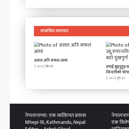
सम्बन्धित समाचार
असल अनि सफल आमा
२०८३ जेष्ठ १४
तपाईं बुझ्नुहुन्न
जिन्दगीको भोगाइ
२०८२ पुष ३०
नेपालनाम्चा: एक व्यक्तिगत प्रयास
नेपालनाम
Mhepi-16, Kathmandu, Nepal
एक विशेष