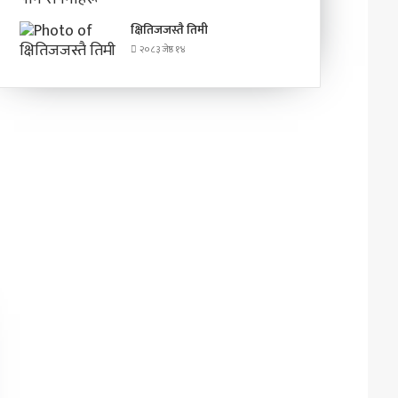
क्षितिजजस्तै तिमी
२०८३ जेष्ठ १४