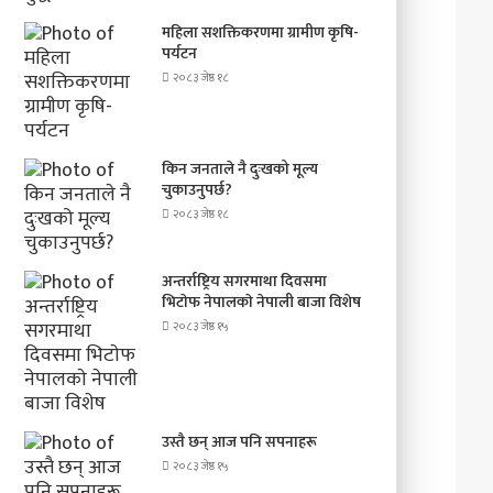
महिला सशक्तिकरणमा ग्रामीण कृषि-
पर्यटन
२०८३ जेष्ठ १८
किन जनताले नै दुःखको मूल्य
चुकाउनुपर्छ?
२०८३ जेष्ठ १८
अन्तर्राष्ट्रिय सगरमाथा दिवसमा
भिटाेफ नेपालकाे नेपाली बाजा विशेष
२०८३ जेष्ठ १५
उस्तै छन् आज पनि सपनाहरू
२०८३ जेष्ठ १५