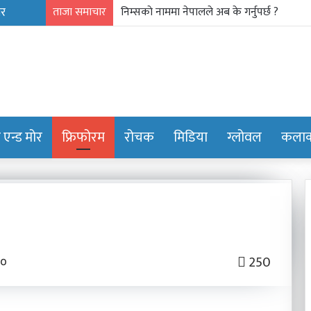
ताजा समाचार
गाउँ पर्यटन प्रवर्द्धन मञ्च-नेपालकाे गण्डकी प्रदेशमा 
ट एन्ड मोर
फ्रिफोरम
रोचक
मिडिया
ग्लोवल
कलाक्
शालीन
१०
250
व्यक्तित्व,
सबल
नेतृत्व