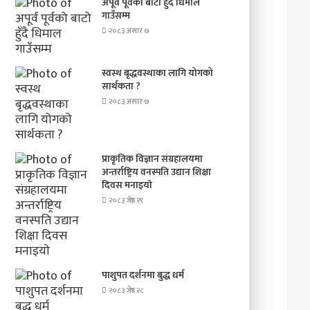
अपूर्व पूर्वको बाटो हुँदै धिमाल
गाउँसम्म
२०८३ असार ७
स्वस्थ बृद्धवस्थाका लागि योगको
सार्थकता ?
२०८३ असार ७
प्राकृतिक विज्ञान संग्रहालयमा
अन्तर्राष्ट्रिय वनस्पति उद्यान शिक्षा
दिवस मनाइयाे
२०८३ जेष्ठ २९
पाशुपत दर्शनमा बुद्ध धर्म​
२०८३ जेष्ठ २८