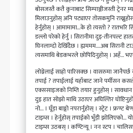
बोसजस्तै कतै कुनाबाट सिम्पाञ्जीजस्ती ट्रेनर म
मिलाउनुहोस् अनि पट्याएर तोसकमुनि राख्नुहोस् ।
हेर्नुहोस् । आमामामा…के हो त्यस्तो ? रातभरि सि
डल्लो परेको हेर्नु । सिरानीमा दुइ-तीनपल्ट हात
घिनलाग्दो देखिँदैछ । ह्मममम….अब सिरानी टाउ
त्यसमाथि बेडकभरले छोपिदिनुहोस् । अहँ… भए
लोग्नेलाई साह्रो पारिसक्छ । वासरुमा जानैपर्छ 
तपाई ? तपाईलाई यहाँबाट जाने पर्मीसन कस
एक्ससाइजको निम्ति तयार हुनुहोस् । सावधान 
दुइ हात सोझो माथि उठाएर अघिल्तिर घोप्टिनुहो
नो… । घूँड़ा बाङ्गो नपरार्नुहोस् । स्ट्रेट । फ्रण
टाइम्स । हेर्नुहोस् तपाईको भुँड़ी झोलिएको… यो 
टाइम्स उठबस् । कण्टिन्यू । नन स्टप । चालि