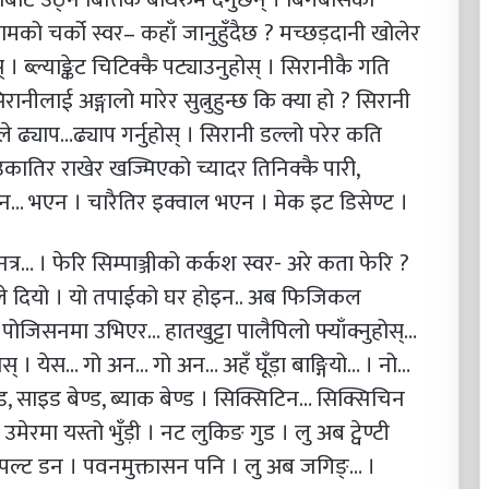
्यामको चर्को स्वर– कहाँ जानुहुँदैछ ? मच्छड़दानी खोलेर
 ब्ल्याङ्केट चिटिक्कै पट्याउनुहोस् । सिरानीकै गति
रानीलाई अङ्गालो मारेर सुत्नुहुन्छ कि क्या हो ? सिरानी
ले ढ्याप…ढ्याप गर्नुहोस् । सिरानी डल्लो परेर कति
कातिर राखेर खज्मिएको च्यादर तिनिक्कै पारी,
न… भएन । चारैतिर इक्वाल भएन । मेक इट डिसेण्ट ।
नत्र… । फेरि सिम्पाञ्जीको कर्कश स्वर- अरे कता फेरि ?
ले दियो । यो तपाईको घर होइन.. अब फिजिकल
पोजिसनमा उभिएर… हातखुट्टा पालैपिलो फ्याँक्नुहोस्…
स् । येस… गो अन… गो अन… अहँ घूँड़ा बाङ्गियो… । नो…
्ट बेण्ड, साइड बेण्ड, ब्याक बेण्ड । सिक्सिटिन… सिक्सिचिन
उमेरमा यस्तो भुँड़ी । नट लुकिङ गुड । लु अब ट्वेण्टी
सपल्ट डन । पवनमुक्तासन पनि । लु अब जगिङ्… ।