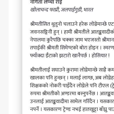
नगिता लेप्चा राई
चाहन्छौ
खोलाचन्द फाप्री, जलपाईगुडी, भारत
?’
२०८३ असार २२
श्रीमतीसित थुतुनो चलाउने हरेक लोग्नेमान्छे ए
‘छोरी, तिमी भविष्यमा 
जवनसङ्गिनी हुन् । हामी श्रीमतीले आतङ्कवादी
नेपालमा कुरैपछि चक्का जाम भएजस्तो श्रीमा
तपाईकी श्रीमती सिमेण्टको बोरा होइन । स्मरण
फ्याँक्दा ईँटाको झटारो खानैपर्छ । होसियार !
श्रीमतीलाई सघाउने कुरामा लोग्नेमान्छे साह्रै 
खालका पनि हुन्छन् । मलाई लाग्छ, अब लोग्नेहरूक
शिक्षकको नोकरी पाइँदैन लोग्नेले पनि टीएल (ट्र
रुपमा श्रीमतीको अण्डरमा बस्नुपर्नेछ । आतङ्कवाद
उनलाई आतङ्कवादीमा सामेल गरिँदैन । यसकारण अ
नपर्ने । यसकारण ट्रेण्ड नभई हातखुट्टा बाँघ्नु प