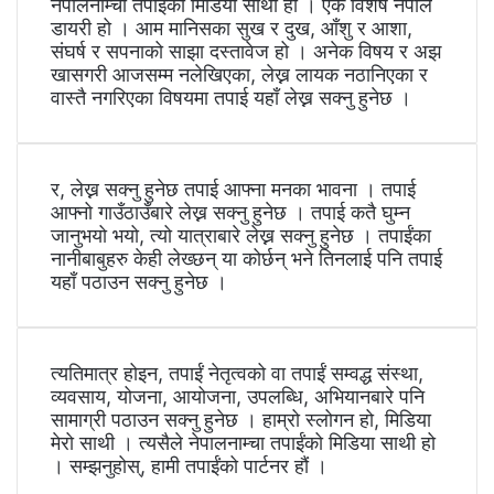
नेपालनाम्चा तपाईंको मिडिया साथी हो । एक विशेष नेपाल
डायरी हो । आम मानिसका सुख र दुख, आँशु र आशा,
संघर्ष र सपनाको साझा दस्तावेज हो । अनेक विषय र अझ
खासगरी आजसम्म नलेखिएका, लेख्न लायक नठानिएका र
वास्तै नगरिएका विषयमा तपाई यहाँ लेख्न सक्नु हुनेछ ।
र, लेख्न सक्नु हुनेछ तपाई आफ्ना मनका भावना । तपाई
आफ्नो गाउँठाउँबारे लेख्न सक्नु हुनेछ । तपाई कतै घुम्न
जानुभयो भयो, त्यो यात्राबारे लेख्न सक्नु हुनेछ । तपाईंका
नानीबाबुहरु केही लेख्छन् या कोर्छन् भने तिनलाई पनि तपाई
यहाँ पठाउन सक्नु हुनेछ ।
त्यतिमात्र होइन, तपाईं नेतृत्वको वा तपाईं सम्वद्ध संस्था,
व्यवसाय, योजना, आयोजना, उपलब्धि, अभियानबारे पनि
सामाग्री पठाउन सक्नु हुनेछ । हाम्रो स्लोगन हो, मिडिया
मेरो साथी । त्यसैले नेपालनाम्चा तपाईंको मिडिया साथी हो
। सम्झनुहोस्, हामी तपाईंको पार्टनर हौं ।