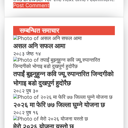
सम्बन्धित समाचार
असल अनि सफल आमा
२०८३ जेष्ठ १४
तपाईं बुझ्नुहुन्न कवि ज्यू,रुपान्तरित जिन्दगीको
भोगाइ बडाे दुखपुर्ण हुदोरैछ
२०८२ पुष ३०
२०२६ मा फेरि ७७ जिल्ला घुम्ने योजना छ
२०८२ पुष १६
मेराे २०२६ याेजना यस्ताे छ