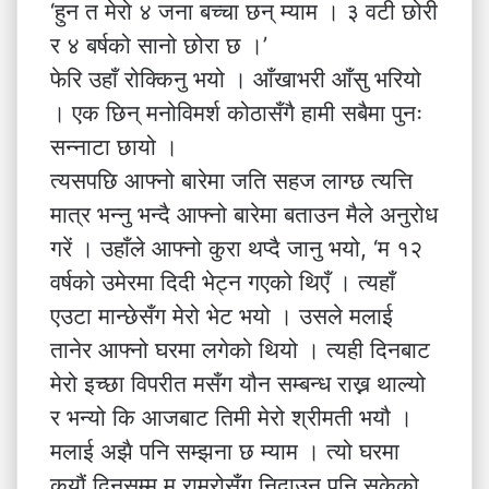
‘हुन त मेरो ४ जना बच्चा छन् म्याम । ३ वटी छोरी
र ४ बर्षको सानो छोरा छ ।’
फेरि उहाँ रोक्किनु भयो । आँखाभरी आँसु भरियो
। एक छिन् मनोविमर्श कोठासँगै हामी सबैमा पुनः
सन्नाटा छायो ।
त्यसपछि आफ्नो बारेमा जति सहज लाग्छ त्यत्ति
मात्र भन्नु भन्दै आफ्नो बारेमा बताउन मैले अनुरोध
गरें । उहाँले आफ्नो कुरा थप्दै जानु भयो, ‘म १२
वर्षको उमेरमा दिदी भेट्न गएको थिएँ । त्यहाँ
एउटा मान्छेसँग मेरो भेट भयो । उसले मलाई
तानेर आफ्नो घरमा लगेको थियो । त्यही दिनबाट
मेरो इच्छा विपरीत मसँग यौन सम्बन्ध राख्न थाल्यो
र भन्यो कि आजबाट तिमी मेरो श्रीमती भयौ ।
मलाई अझै पनि सम्झना छ म्याम । त्यो घरमा
कयौं दिनसम्म म राम्रोसँग निदाउन पनि सकेको