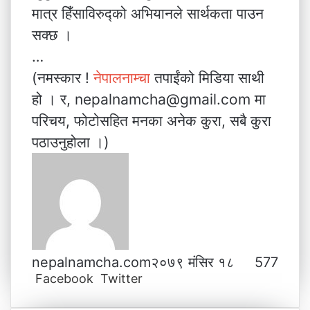
मात्र हिँसाविरुद्को अभियानले सार्थकता पाउन
सक्छ ।
…
(नमस्कार !
नेपालनाम्चा
तपाईंको मिडिया साथी
हो । र, nepalnamcha@gmail.com मा
परिचय, फोटोसहित मनका अनेक कुरा, सबै कुरा
पठाउनुहोला ।)
nepalnamcha.com
२०७९ मंसिर १८
577
Facebook
Twitter
L
T
P
M
M
W
V
S
P
i
u
i
e
e
h
i
h
r
n
m
n
s
s
a
b
a
i