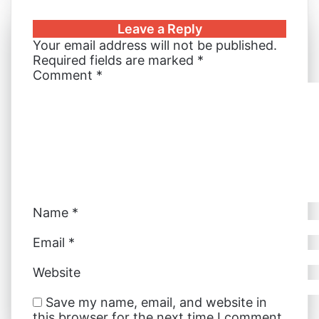
k
b
t
s
s
t
e
r
n
Leave a Reply
e
l
e
e
e
s
r
e
t
Your email address will not be published.
d
r
r
n
n
A
v
Required fields are marked
*
I
e
g
g
p
i
Comment
*
n
s
e
e
p
a
t
r
r
E
m
a
i
l
Name
*
Email
*
Website
Save my name, email, and website in
this browser for the next time I comment.