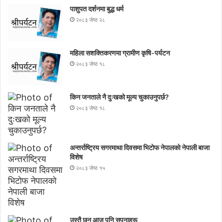
पाशुपत दर्शनमा बुद्ध धर्म​
२०८३ जेष्ठ २८
महिला सशक्तिकरणमा ग्रामीण कृषि-पर्यटन
२०८३ जेष्ठ १८
किन जनताले नै दुःखको मूल्य चुकाउनुपर्छ?
२०८३ जेष्ठ १८
अन्तर्राष्ट्रिय सगरमाथा दिवसमा भिटाेफ नेपालकाे नेपाली बाजा
विशेष
२०८३ जेष्ठ १५
उस्तै छन् आज पनि सपनाहरू