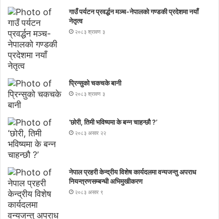
गाउँ पर्यटन प्रवर्द्धन मञ्च-नेपालकाे गण्डकी प्रदेशमा नयाँ
नेतृत्व
२०८३ श्रावण ३
प्रिन्सुको चकचके बानी
२०८३ श्रावण ३
‘छोरी, तिमी भविष्यमा के बन्न चाहन्छौ ?’
२०८३ असार २२
नेपाल प्रहरी केन्द्रीय विशेष कार्यदलमा वन्यजन्तु अपराध
नियन्त्रणसम्बन्धी अभिमुखीकरण
२०८३ असार ९