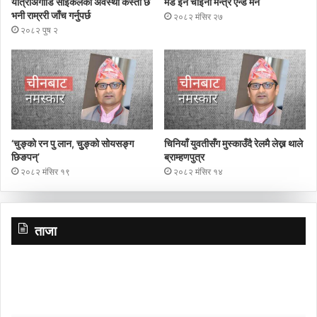
यात्राअगाडि साइकलको अवस्था कस्तो छ
मेड इन चाइना मन्त्र एन्ड मेन
भनी राम्ररी जाँच गर्नुपर्छ
२०८२ मंसिर २७
२०८२ पुष २
‘चुङ्को रन पु लान, चुुङ्को सोयसङ्ग
चिनियाँ युवतीसँग मुस्काउँदै रेलमै लेख्न थाले
छिङपन्’
ब्राम्हणपुत्र
२०८२ मंसिर १९
२०८२ मंसिर १४
ताजा
शालीन
नि
व्यक्तित्व,
ना
सबल
ने
नेतृत्व
अ