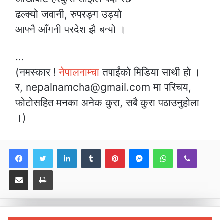
ढल्क्यो जवानी, रुपरङ्ग उड्यो
आफ्नै आँगनी परदेश झै बन्यो ।
…
(नमस्कार !
नेपालनाम्चा
तपाईंको मिडिया साथी हो ।
र, nepalnamcha@gmail.com मा परिचय,
फोटोसहित मनका अनेक कुरा, सबै कुरा पठाउनुहोला
।)
LinkedIn
Tumblr
Pinterest
Messenger
WhatsApp
Viber
Share via Email
Print