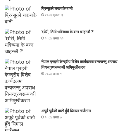
प्रिन्सुको चकचके बानी
२०८३ श्रावण ३
‘छोरी, तिमी भविष्यमा के बन्न चाहन्छौ ?’
२०८३ असार २२
नेपाल प्रहरी केन्द्रीय विशेष कार्यदलमा वन्यजन्तु अपराध
नियन्त्रणसम्बन्धी अभिमुखीकरण
२०८३ असार ९
अपूर्व पूर्वको बाटो हुँदै धिमाल गाउँसम्म
२०८३ असार ७