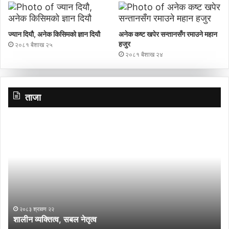
ज्यान दियौ, अनेक किसिमको ज्ञान दियौ
अनेक कष्ट खपेर सन्तानसँग रमाउने महान
हजुर
२०८१ बैशाख २५
२०८१ बैशाख २४
ताजा
शालीन
नि
व्यक्तित्व,
ना
सबल
ने
नेतृत्व
अ
के
गर्
?
२०८३ श्रावण २२
शालीन व्यक्तित्व, सबल नेतृत्व
न