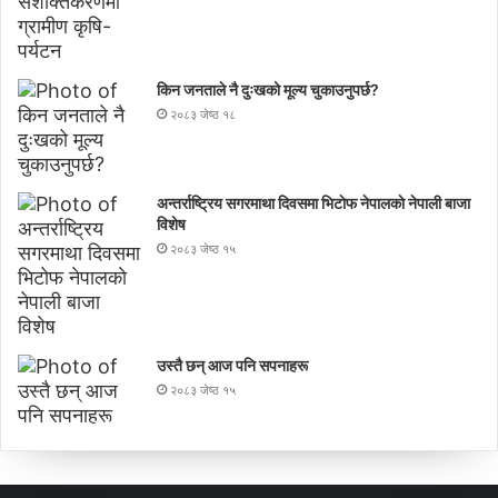
किन जनताले नै दुःखको मूल्य चुकाउनुपर्छ?
२०८३ जेष्ठ १८
अन्तर्राष्ट्रिय सगरमाथा दिवसमा भिटाेफ नेपालकाे नेपाली बाजा
विशेष
२०८३ जेष्ठ १५
उस्तै छन् आज पनि सपनाहरू
२०८३ जेष्ठ १५