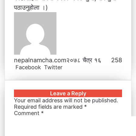
पठाउनुहोला ।)
nepalnamcha.com
२०७८ चैत्र १६
258
LinkedIn
Tumblr
Pinterest
Messenger
Messenger
WhatsApp
Viber
Share
Print
Facebook
Twitter
via
Email
Leave a Reply
Your email address will not be published.
Required fields are marked
*
Comment
*