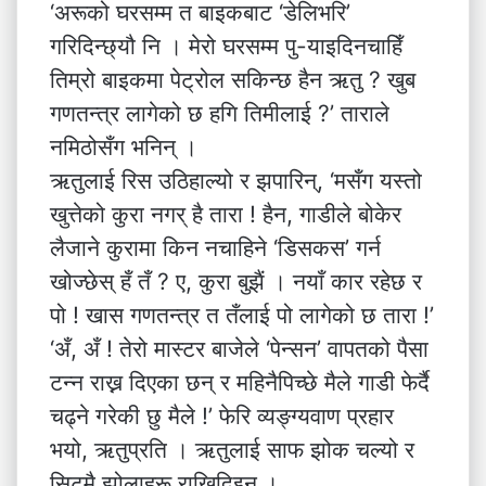
‘अरूको घरसम्म त बाइकबाट ‘डेलिभरि’
गरिदिन्छ्यौ नि । मेरो घरसम्म पु-याइदिनचाहिँ
तिम्रो बाइकमा पेट्रोल सकिन्छ हैन ऋतु ? खुब
गणतन्त्र लागेको छ हगि तिमीलाई ?’ ताराले
नमिठोसँग भनिन् ।
ऋतुलाई रिस उठिहाल्यो र झपारिन्, ‘मसँग यस्तो
खुत्तेको कुरा नगर् है तारा ! हैन, गाडीले बोकेर
लैजाने कुरामा किन नचाहिने ‘डिसकस’ गर्न
खोज्छेस् हँ तँ ? ए, कुरा बुझैं । नयाँ कार रहेछ र
पो ! खास गणतन्त्र त तँलाई पो लागेको छ तारा !’
‘अँ, अँ ! तेरो मास्टर बाजेले ‘पेन्सन’ वापतको पैसा
टन्न राख्न दिएका छन् र महिनैपिच्छे मैले गाडी फेर्दै
चढ्ने गरेकी छु मैले !’ फेरि व्यङ्ग्यवाण प्रहार
भयो, ऋतुप्रति । ऋतुलाई साफ झोक चल्यो र
सिटमै झोलाहरू राखिदिइन् ।