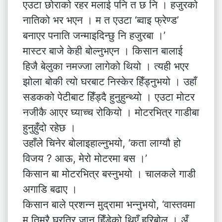
एउटा छोराको रहर मलाई पनि त छ नि । हजुरको
नातिको भर भएन । म त एउटा ‘ब्वाइ फ्रेण्ड’
बनाएर पनाति जन्माइदिन्छु नि हजुरबा ।’
मास्टर बाजे केही बोल्नुभएन । किसान बालाई
हिजै बेलुका नमज्जा लागेको थियो । त्यही भएर
झोला बोकी त्यो घरबाट निस्केर हिँड्नुभयो । उहाँ
सडकको पेटीबाट हिँड्दै हुनुहुन्थ्यो । एउटा मोटर
नजीकै आएर घ्याच्च रोकियो । मोटरभित्र गाडीबा
हुनुहुँदो रहेछ ।
उहाँले चिनेर बोलाइहाल्नुभयो, ‘कता लाग्यौ हो
विजय ? आऊ, मेरो मोटरमा बस ।’
किसान बा मोटरभित्र बस्नुभयो । चालकले गाडी
अगाडि बढाए ।
किसान बाले प्रशन्न मुद्रामा भन्नुभयो, ‘वास्तवमा
म तिम्रै घरतिर जान हिँडेको थिएँ हरिबोल । अँ,