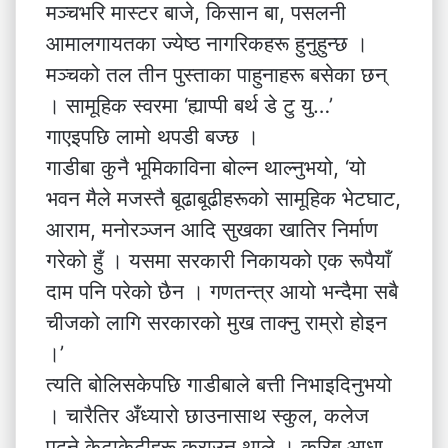
मञ्चभरि मास्टर बाजे, किसान बा, पसलनी
आमालगायतका ज्येष्ठ नागरिकहरू हुनुहुन्छ ।
मञ्चको तल तीन पुस्ताका पाहुनाहरू बसेका छन्
। सामूहिक स्वरमा ‘ह्याप्पी बर्थ डे टु यु…’
गाएइपछि लामो थपडी बज्छ ।
गाडीबा कुनै भूमिकाविना बोल्न थाल्नुभयो, ‘यो
भवन मैले मजस्तै बूढाबूढीहरूको सामूहिक भेटघाट,
आराम, मनोरञ्जन आदि सुखका खातिर निर्माण
गरेको हुँ । यसमा सरकारी निकायको एक रूपैयाँ
दाम पनि परेको छैन । गणतन्त्र आयो भन्दैमा सबै
चीजको लागि सरकारको मुख ताक्नु राम्रो होइन
।’
त्यति बोलिसकेपछि गाडीबाले बत्ती निभाइदिनुभयो
। चारैतिर अँध्यारो छाउनासाथ स्कुल, कलेज
पढ्ने केटाकेटीहरू कराउन थाले । करिब आधा