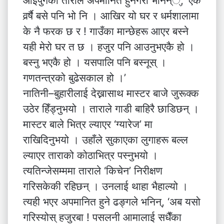
आइपुगेकी ताराले अपमानित हुनेगरी भनिन््, ‘एक
वर्र्षै बसे पनि भो नि । आखिर यो घर र धर्मशालामा
के नै फरक छ र ! गाउँका मान्छेहरू आएर बस्ने
यही मेरो घर त छ । हजुर पनि आउनुभएकै हो ।
बस्नु भएकै हो । यसपालि पनि बस्नूस् ।
गणतन्त्रको बुढेसकाल हो ।’
नातिनी–बुहारीलाई देख्नासाथ मास्टर बाजे जुरूक्क
उठेर हिँड्नुभयो । ताराले गाडी बाहिरै छाडिछन् ।
मास्टर बाले भित्र ल्याएर ‘ग्यारेज’ मा
राखिदिनुभयो । उहाँले सुकाएका लुगाहरू बल्ल
ल्याएर ताराको कोठाभित्र पस्नुभयो ।
त्यतिन्जेसम्ममा ताराले ‘किचेन’ निरीक्षण
गरिसकेकी रहिछन् । उनलाई थाहा भैहाल्यो ।
त्यही भएर अपमानित हुने ढङ्गले भनिन्, ‘अब यसो
गरिस्योस् हजुरबा ! पसलनी आमालाई सधैँका