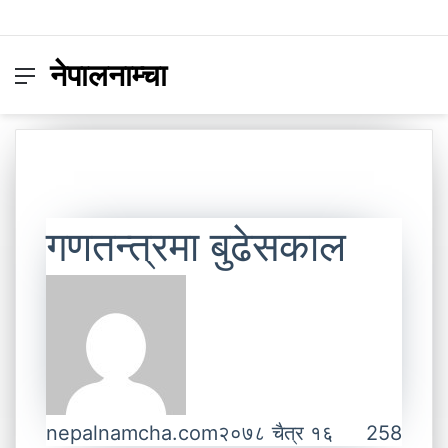
नेपालनाम्चा
Menu
Switch
S
skin
fo
गणतन्त्रमा बुढेसकाल
nepalnamcha.com
२०७८ चैत्र १६
258