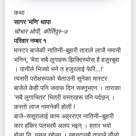
कथा
सागर ‘मणि’ थापा
चोभार ओपी, कीर्तिपुर–७
परिवार नम्बर १
मास्टर बाजेकी नातिनी-बुहारी ताराले लाजै नमानी
भनिन्, ‘मेरा सबै लुगाहरू झिक्दिस्योस् है हजुरबुवा
। पानीले भिज्यो भने त हजुरलाई फेरि…!’
त्यसरी परोक्षरूपको चेताउनी सुनेका मास्टर
बाजेले केही पनि जवाफ दिन सक्नुभएन । ताराका
‘सबै लुगाभित्र’ भित्री वस्त्रहरू पनि पर्दछन् ।
कस्तो लाज नामनेकी होली !
बाजे–ससुरालाई काम अह्रराएर नातिनी–बुहारी
कार हाँकेर पलभरमै अलप भइन् । हतार भयो
होला नि, पसल खोल्न । खानदानमै ताराले नौलो