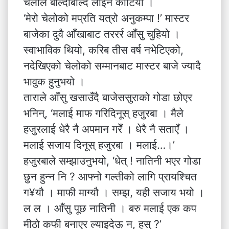
चेलोले बोल्दाबोल्दै लाइन काटियो ।
‘मेरो चेलोको मप्रति यत्रो अनुकम्पा !’ मास्टर
बाजेका दुवै आँखाबाट तररर्र आँसु चुहियो ।
स्वाभाविक थियो, करिब तीस वर्ष नभेटिएको,
नदेखिएको चेलोको सम्मानबाट मास्टर बाजे ज्यादै
भावुक हुनुभयो ।
ताराले आँसु खसाउँदै बाजेससुराको गोडा छोएर
भनिन्, ‘मलाई माफ गरिदिनूस् हजुरबा । मैले
हजुरलाई धेरै नै अपमान गरेँ । धेरै नै सताएँ ।
मलाई सजाय दिनूस् हजुरबा । मलाई…।’
हजुरबाले सम्झाउनुभयो, ‘धेत् ! नातिनी भएर गोडा
छुन हुन्न नि ? आफ्नो गल्तीको लागि प्रायश्चित
ग¥यौ । माफी माग्यौ । सम्झ, यही सजाय भयो ।
ल ल । आँसु पूछ नातिनी । बरु मलाई एक कप
मीठो कफी बनाएर ल्याइदेऊ न, हस् ?’