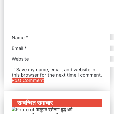
m
a
i
l
Name
*
Email
*
Website
Save my name, email, and website in
this browser for the next time I comment.
सम्बन्धित समाचार