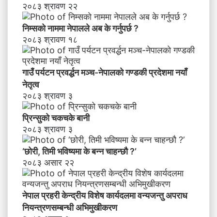
वि
२०८३ श्रावण २२
ष्य
मा
निम्सकाे नाममा नेपालले अब के गर्नुपर्छ ?
के
२०८३ श्रावण १८
ब
न्न
चा
गाउँ पर्यटन प्रवर्द्धन मञ्च-नेपालकाे गण्डकी प्रदेशमा नयाँ
ह
नेतृत्व
न्छौ
२०८३ श्रावण ३
?
’
प्रिन्सुको चकचके बानी
२०८३ श्रावण ३
‘छोरी, तिमी भविष्यमा के बन्न चाहन्छौ ?’
२०८३ असार २२
नेपाल प्रहरी केन्द्रीय विशेष कार्यदलमा वन्यजन्तु अपराध
नियन्त्रणसम्बन्धी अभिमुखीकरण