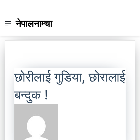
नेपालनाम्चा
Menu
Switc
S
skin
fo
छोरीलाई गुडिया, छोरालाई
बन्दुक !