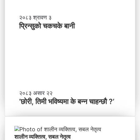
म
ञ्च
-
प्रि
२०८३ श्रावण ३
ने
न्सु
प्रिन्सुको चकचके बानी
पा
को
ल
च
काे
क
ग
च
ण्ड
के
की
बा
प्र
नी
दे
श
मा
‘
२०८३ असार २२
न
छो
‘छोरी, तिमी भविष्यमा के बन्न चाहन्छौ ?’
याँ
री
ने
,
तृ
ति
त्व
मी
भ
शालीन व्यक्तित्व, सबल नेतृत्व