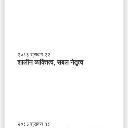
शा
२०८३ श्रावण २२
ली
शालीन व्यक्तित्व, सबल नेतृत्व
न
व्य
क्ति
त्व
,
स
ब
ल
ने
तृ
नि
२०८३ श्रावण १८