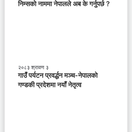
त्व
म्स
निम्सकाे नाममा नेपालले अब के गर्नुपर्छ ?
काे
ना
म
मा
ने
पा
ल
ले
अ
ब
गा
२०८३ श्रावण ३
के
उँ
गाउँ पर्यटन प्रवर्द्धन मञ्च-नेपालकाे
ग
प
गण्डकी प्रदेशमा नयाँ नेतृत्व
र्नु
र्य
प
ट
र्छ
न
?
प्र
व
र्द्ध
न