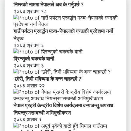
वि
निम्सकाे नाममा नेपालले अब के गर्नुपर्छ ?
शे
२०८३ श्रावण १८
ष
का
र्य
गाउँ पर्यटन प्रवर्द्धन मञ्च-नेपालकाे गण्डकी प्रदेशमा नयाँ
द
नेतृत्व
ल
२०८३ श्रावण ३
मा
व
प्रिन्सुको चकचके बानी
न्य
२०८३ श्रावण ३
ज
न्तु
‘छोरी, तिमी भविष्यमा के बन्न चाहन्छौ ?’
अ
२०८३ असार २२
प
रा
ध
नेपाल प्रहरी केन्द्रीय विशेष कार्यदलमा वन्यजन्तु अपराध
नि
य
नियन्त्रणसम्बन्धी अभिमुखीकरण
न्त्र
२०८३ असार ९
ण