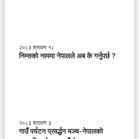
नि
२०८३ श्रावण १८
म्स
निम्सकाे नाममा नेपालले अब के गर्नुपर्छ ?
काे
ना
म
मा
ने
पा
ल
ले
अ
ब
गा
२०८३ श्रावण ३
के
उँ
गाउँ पर्यटन प्रवर्द्धन मञ्च-नेपालकाे
ग
प