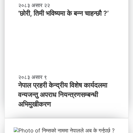
मा
‘
२०८३ असार २२
न
छो
‘छोरी, तिमी भविष्यमा के बन्न चाहन्छौ ?’
याँ
री
ने
,
तृ
ति
त्व
मी
भ
वि
ष्य
मा
के
ब
ने
२०८३ असार ९
न्न
पा
नेपाल प्रहरी केन्द्रीय विशेष कार्यदलमा
चा
ल
वन्यजन्तु अपराध नियन्त्रणसम्बन्धी
ह
प्र
न्छौ
ह
अभिमुखीकरण
?
री
’
के
न्द्री
य