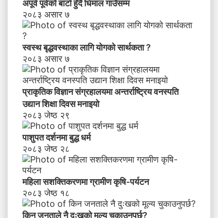
स
अपूर्व पूर्वको बाटो हुँदै धिमाल गाउँसम्म
म्ब
२०८३ असार ७
न्धी
अ
भि
स्वस्थ बृद्धवस्थाका लागि योगको सार्थकता ?
मु
२०८३ असार ७
खी
क
र
प्राकृतिक विज्ञान संग्रहालयमा अन्तर्राष्ट्रिय वनस्पति
ण
उद्यान शिक्षा दिवस मनाइयाे
२०८३ जेष्ठ २९
पाशुपत दर्शनमा बुद्ध धर्म​
२०८३ जेष्ठ २८
महिला सशक्तिकरणमा ग्रामीण कृषि-पर्यटन
२०८३ जेष्ठ १८
किन जनताले नै दुःखको मूल्य चुकाउनुपर्छ?