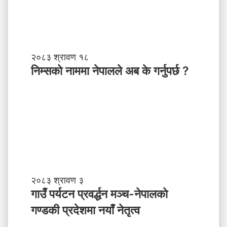
,
स
ब
ल
ने
तृ
नि
२०८३ श्रावण १८
त्व
म्स
निम्सकाे नाममा नेपालले अब के गर्नुपर्छ ?
काे
ना
म
मा
ने
पा
ल
ले
अ
ब
गा
२०८३ श्रावण ३
के
उँ
गाउँ पर्यटन प्रवर्द्धन मञ्च-नेपालकाे
ग
प
गण्डकी प्रदेशमा नयाँ नेतृत्व
र्नु
र्य
प
ट