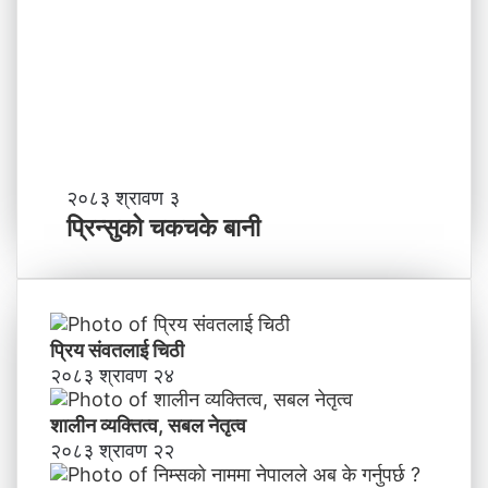
र्छ
न
?
प्र
व
र्द्ध
न
म
ञ्च
-
प्रि
२०८३ श्रावण ३
ने
न्सु
प्रिन्सुको चकचके बानी
पा
को
ल
च
काे
क
ग
च
ण्ड
के
प्रिय संवतलाई चिठी
की
बा
२०८३ श्रावण २४
प्र
नी
दे
शालीन व्यक्तित्व, सबल नेतृत्व
श
मा
२०८३ श्रावण २२
न