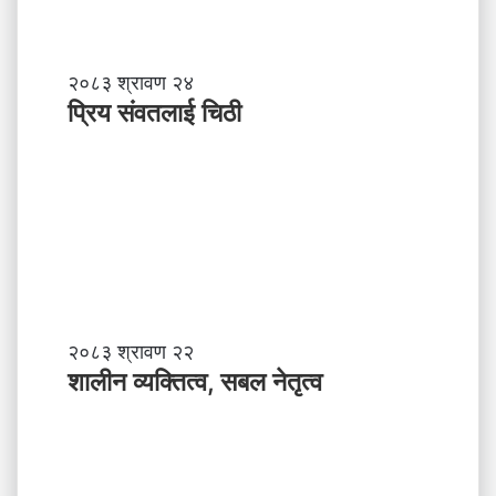
प्रि
२०८३ श्रावण २४
य
प्रिय संवतलाई चिठी
सं
व
त
ला
ई
चि
ठी
शा
२०८३ श्रावण २२
ली
शालीन व्यक्तित्व, सबल नेतृत्व
न
व्य
क्ति
त्व