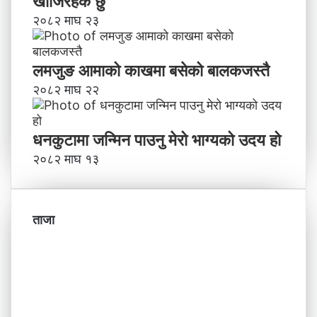
खोजिरहेकै छु
२०८२ माघ २३
लमजुङ आमाको काखमा बसेको बालकजस्तै
२०८२ माघ २२
धनकुटामा जन्मिन पाउनु मेरो भाग्यको उदय हो
२०८२ माघ १३
ताजा