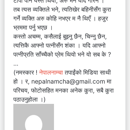
टोपी पनि यस्तै थियो, अरु भने याद गरिनँ ।
तब त्यस व्यक्तिले भने, त्यतिखेर बहिनीसँग कुरा
गर्ने व्यक्ति अरु कोहि नभएर म नै थिएँ । हजुर
भ्रममा पर्नु भएछ ।
कस्तो अचम्म, कसैलाई बुझ्नु छैन, चिन्नु छैन,
त्यत्तिकै आफ्नो पत्नीसँग शंका । यदि आफ्नो
पत्नीप्रति साँच्चैको प्रेम थियो भने यो सब के ?
…
(नमस्कार !
नेपालनाम्चा
तपाईंको मिडिया साथी
हो । र, nepalnamcha@gmail.com मा
परिचय, फोटोसहित मनका अनेक कुरा, सबै कुरा
पठाउनुहोला ।)