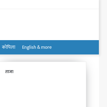
Log
In
कोपिला
English & more
Switch
Search
skin
for
ताजा