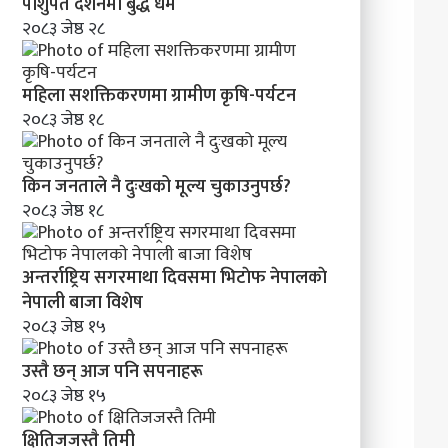
पाशुपत दर्शनमा बुद्ध धर्म​
२०८३ जेष्ठ २८
महिला सशक्तिकरणमा ग्रामीण कृषि-पर्यटन
२०८३ जेष्ठ १८
किन जनताले नै दुःखको मूल्य चुकाउनुपर्छ?
२०८३ जेष्ठ १८
अन्तर्राष्ट्रिय सगरमाथा दिवसमा भिटाेफ नेपालकाे
नेपाली बाजा विशेष
२०८३ जेष्ठ १५
उस्तै छन् आज पनि सपनाहरू
२०८३ जेष्ठ १५
क्षितिजजस्तै तिमी