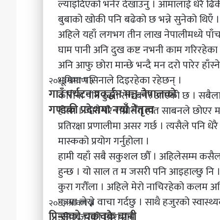
म
ल्याइदिएको भनेर देखाउनु । आमालाई धेरै ढिक
व
मा
न्य
बुबाको खोकी पनि बढेको छ भन्ने सुनेको थिएँ ।
ने
ज
अहिले यहाँ लगभग तीन लाख नेपालीमध्ये पाँचस
पा
न्तु
ल
अ
घाम पानी अनि दुख कष्ट नभनी काम गरिरहेका छ
ले
प
अनि आफु छोरा मान्छे भन्दै मन दरो पारेर हाँस
अ
रा
ब
भूमिमा पसिनाले दिइरहेका रहेछन् ।
ध
गा
२०८३ श्रावण ३
के
नि
उँ
गाउँ पर्यटन प्रवर्द्धन मञ्च-नेपालकाे
कोरोना पनि ठुलो रोग बनेर आएको छ । सबैलाई
ग
य
प
गण्डकी प्रदेशमा नयाँ नेतृत्व
होला । जानै परे राम्रोसँग हात साबनले छोएर मात्
र्नु
न्त्र
र्य
प
ण
ट
प्रतिरक्षा प्रणालीमा असर गर्छ । त्यसैले पनि ध
र्छ
स
न
मास्कको प्रयोग गर्नुहोला ।
?
म्ब
प्र
हामी यहाँ सबै सकुशल छौँ । अहिलेसम्म कसैल
न्धी
व
अ
र्द्ध
हुन्छ । यो साल त म जसरी पनि आइहाल्छु नि ।
भि
न
कुरा गरौँला । अहिले मेरो नाचिरहेको कलम अनि
मु
म
खी
ञ्च
पत्रमा लेख्ने वाचा गर्दछु । साथै हजुरको स्वास्थ
प्रि
२०८३ श्रावण ३
क
-
न्सु
प्रिन्सुको चकचके बानी
उहि हजुरको छोरा रामे