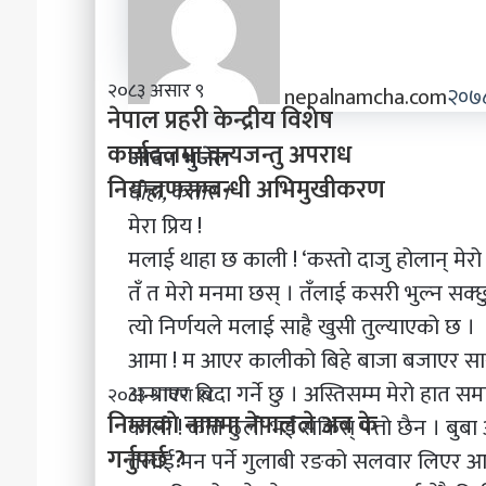
ने
२०८३ असार ९
nepalnamcha.com
२०७८
पा
नेपाल प्रहरी केन्द्रीय विशेष
ल
कार्यदलमा वन्यजन्तु अपराध
जीवन भुजेल
प्र
नियन्त्रणसम्बन्धी अभिमुखीकरण
ह
दोहा, कतार ।
री
मेरा प्रिय !
के
मलाई थाहा छ काली ! ‘कस्तो दाजु होलान् मेरो 
न्द्री
य
तँ त मेरो मनमा छस् । तँलाई कसरी भुल्न सक्छु 
वि
त्यो निर्णयले मलाई साह्रै खुसी तुल्याएको छ ।
शे
ष
आमा ! म आएर कालीको बिहे बाजा बजाएर सारा ग
का
अन्माएर बिदा गर्ने छु । अस्तिसम्म मेरो हात
नि
२०८३ श्रावण १८
र्य
म्स
निम्सकाे नाममा नेपालले अब के
द
काली ! कति ठुली भई सकिस् पत्तो छैन । बुब
काे
ल
गर्नुपर्छ ?
तलाई मन पर्ने गुलाबी रङको सलवार लिएर आउछ
ना
मा