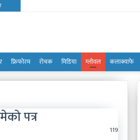
ोर
फ्रिफोरम
रोचक
मिडिया
ग्लोवल
कलाक्याफे
ेको पत्र
119