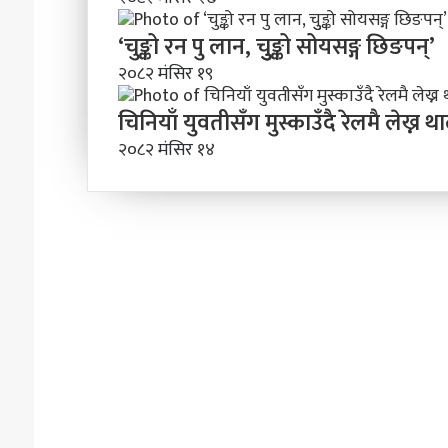
ले
प
अ
रा
‘चुङ्को रन पु लान, चुुङ्को सोयसङ्ग छिङपन्’
ब
ध
२०८२ मंसिर १९
के
नि
ग
य
चिनियाँ युवतीसँग मुस्काउँदै रेलमै लेख्न थाले
र्नु
न्त्र
प
२०८२ मंसिर १४
ण
र्छ
स
?
म्ब
न्धी
अ
भि
मु
खी
क
र
ण