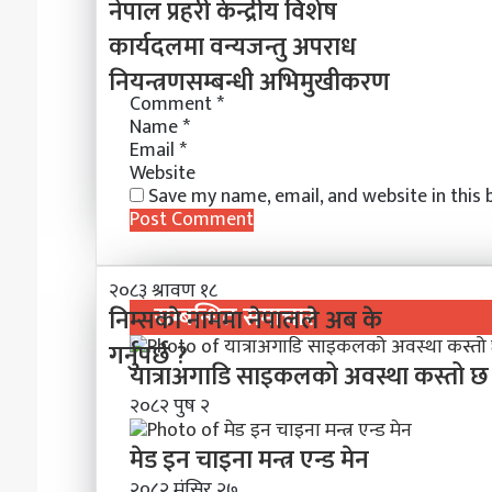
पा
नेपाल प्रहरी केन्द्रीय विशेष
m
चा
ल
a
कार्यदलमा वन्यजन्तु अपराध
ह
प्र
i
न्छौ
नियन्त्रणसम्बन्धी अभिमुखीकरण
ह
l
?
री
Comment
*
’
के
Name
*
Email
*
न्द्री
Website
य
Save my name, email, and website in this
वि
शे
ष
का
नि
२०८३ श्रावण १८
र्य
सम्बन्धित समाचार
म्स
निम्सकाे नाममा नेपालले अब के
द
काे
ल
गर्नुपर्छ ?
ना
मा
यात्राअगाडि साइकलको अवस्था कस्तो छ भनी
म
व
२०८२ पुष २
मा
न्य
ने
ज
मेड इन चाइना मन्त्र एन्ड मेन
पा
न्तु
ल
अ
२०८२ मंसिर २७