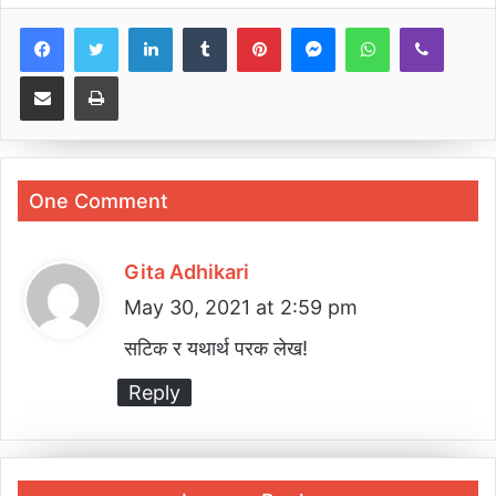
LinkedIn
Tumblr
Pinterest
Messenger
WhatsApp
Viber
Share via Email
Print
One Comment
Gita Adhikari
s
May 30, 2021 at 2:59 pm
a
y
सटिक र यथार्थ परक लेख!
s
Reply
: