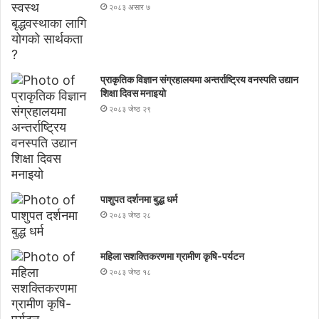
२०८३ असार ७
प्राकृतिक विज्ञान संग्रहालयमा अन्तर्राष्ट्रिय वनस्पति उद्यान
शिक्षा दिवस मनाइयाे
२०८३ जेष्ठ २९
पाशुपत दर्शनमा बुद्ध धर्म​
२०८३ जेष्ठ २८
महिला सशक्तिकरणमा ग्रामीण कृषि-पर्यटन
२०८३ जेष्ठ १८