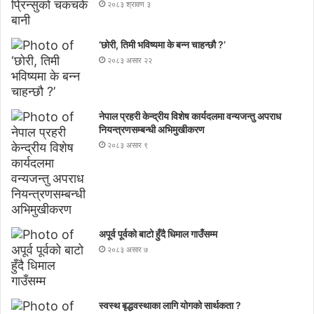
२०८३ श्रावण ३
‘छोरी, तिमी भविष्यमा के बन्न चाहन्छौ ?’
२०८३ असार २२
नेपाल प्रहरी केन्द्रीय विशेष कार्यदलमा वन्यजन्तु अपराध
नियन्त्रणसम्बन्धी अभिमुखीकरण
२०८३ असार ९
अपूर्व पूर्वको बाटो हुँदै धिमाल गाउँसम्म
२०८३ असार ७
स्वस्थ बृद्धवस्थाका लागि योगको सार्थकता ?