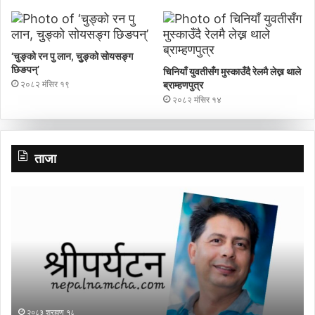
‘चुङ्को रन पु लान, चुुङ्को सोयसङ्ग
छिङपन्’
चिनियाँ युवतीसँग मुस्काउँदै रेलमै लेख्न थाले
२०८२ मंसिर १९
ब्राम्हणपुत्र
२०८२ मंसिर १४
ताजा
गाउँ
पर्यटन
प्रवर्द्धन
मञ्च-
नेपालकाे
गण्डकी
प्रदेशमा
नयाँ
२०८३ श्रावण ३