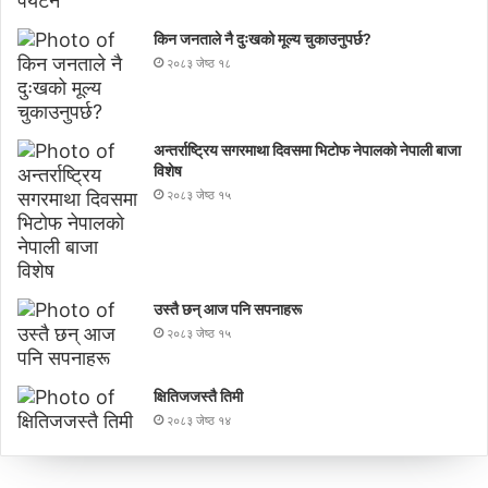
किन जनताले नै दुःखको मूल्य चुकाउनुपर्छ?
२०८३ जेष्ठ १८
अन्तर्राष्ट्रिय सगरमाथा दिवसमा भिटाेफ नेपालकाे नेपाली बाजा
विशेष
२०८३ जेष्ठ १५
उस्तै छन् आज पनि सपनाहरू
२०८३ जेष्ठ १५
क्षितिजजस्तै तिमी
२०८३ जेष्ठ १४