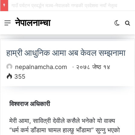
गाउँ पर्यटन प्रवर्द्धन मञ्च-नेपालकाे गण्डकी प्रदेशमा नयाँ नेतृत्व
नेपालनाम्चा
Menu
Switch
S
skin
fo
हाम्री आधुनिक आमा अब केवल सम्झनामा
nepalnamcha.com
२०७८ जेष्ठ १४
355
विश्वराज अधिकारी
मेरी आमा, सावित्री देवीले कसैले भनेको यो वाक्य
“धर्म कर्म डाँडामा चामल हाल्छु भाँडामा” सुन्नु भएको