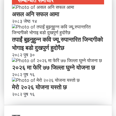
सम्बन्धित समाचार
असल अनि सफल आमा
२०८३ जेष्ठ १४
तपाईं बुझ्नुहुन्न कवि ज्यू,रुपान्तरित जिन्दगीको
भोगाइ बडाे दुखपुर्ण हुदोरैछ
२०८२ पुष ३०
२०२६ मा फेरि ७७ जिल्ला घुम्ने योजना छ
२०८२ पुष १६
मेराे २०२६ याेजना यस्ताे छ
२०८२ पुष १६