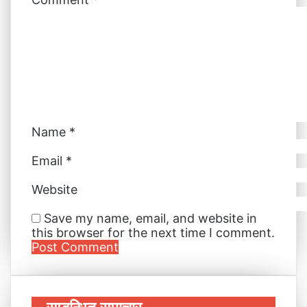
n
s
e
e
p
a
t
r
r
E
m
a
i
l
Name
*
Email
*
Website
Save my name, email, and website in
this browser for the next time I comment.