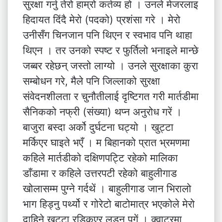
सुरक्षा गर्नु तेरो हाम्रो कर्तव्य हो । उनले मेजरलाइ
हिदायत दिंदै मेरो (पदको) प्रशंसा गरे । मेरो
उनीसँग चिनजान पनि थिएन र स्वभाव पनि थाहा
थिएन । तर उनको स्पष्ट र फुर्तिलो भनाइले मान्छे
जब्बर रहेछन् जस्तो लाग्यो । उनले सुरक्षाका कुरा
सम्बोधन गरे, मैले पनि जिल्लाको सुरक्षा
संवेदनशीलता र चुनौतीलाई दृष्टिगत गरी मार्तडीमा
सैनिकको नफ्री (संख्या) थप्न अनुरोध गरें ।
बाजुरा बस्दा अर्को दुर्घटना घट्यो । खुट्टा
मर्किएर घाइते भएँ । म बिहानको प्रात भ्रमणमा
कहिले मार्तडीको दक्षिणपट्टि रहेको मालिका
डाँडामा र कहिले उत्तरपटी रहेको बाहुलीगाड
खोलासम्म पुग्ने गर्दथें । बाहुलीगाड जान भिरालो
भाग हिड्नु पर्थ्यो र गोरेटो बाटोमात्र भएकोले मेरो
दाहिने खुट्टा रड्किएर लड्न पुगें । क्वाटरमा