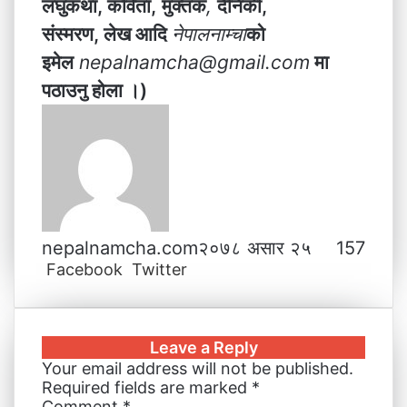
लघुकथा, कविता,
मुक्तक
,
दैनिकी,
संस्मरण, लेख आदि
नेपालनाम्चा
को
इमेल
nepalnamcha@gmail.com
मा
पठाउनु होला ।)
nepalnamcha.com
२०७८ असार २५
157
Facebook
Twitter
L
T
P
M
M
W
V
S
P
i
u
i
e
e
h
i
h
r
n
m
n
s
s
a
b
a
i
k
b
t
s
s
t
e
r
n
Leave a Reply
e
l
e
e
e
s
r
e
t
Your email address will not be published.
d
r
r
n
n
A
v
Required fields are marked
*
I
e
g
g
p
i
Comment
*