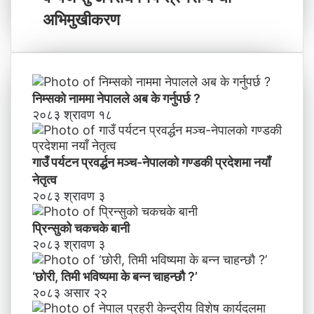
ह
प्र
न्छौ
ह
अभिमुखीकरण
?
री
’
के
न्द्री
य
वि
निम्सकाे नाममा नेपालले अब के गर्नुपर्छ ?
शे
२०८३ श्रावण १८
ष
का
र्य
गाउँ पर्यटन प्रवर्द्धन मञ्च-नेपालकाे गण्डकी प्रदेशमा नयाँ
द
नेतृत्व
ल
२०८३ श्रावण ३
मा
व
प्रिन्सुको चकचके बानी
न्य
२०८३ श्रावण ३
ज
न्तु
‘छोरी, तिमी भविष्यमा के बन्न चाहन्छौ ?’
अ
२०८३ असार २२
प
रा