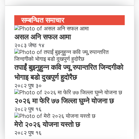
सम्बन्धित समाचार
असल अनि सफल आमा
२०८३ जेष्ठ १४
तपाईं बुझ्नुहुन्न कवि ज्यू,रुपान्तरित जिन्दगीको
भोगाइ बडाे दुखपुर्ण हुदोरैछ
२०८२ पुष ३०
२०२६ मा फेरि ७७ जिल्ला घुम्ने योजना छ
२०८२ पुष १६
मेराे २०२६ याेजना यस्ताे छ
२०८२ पुष १६