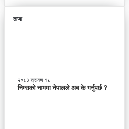
ताजा
नि
२०८३ श्रावण १८
म्स
निम्सकाे नाममा नेपालले अब के गर्नुपर्छ ?
काे
ना
म
मा
ने
पा