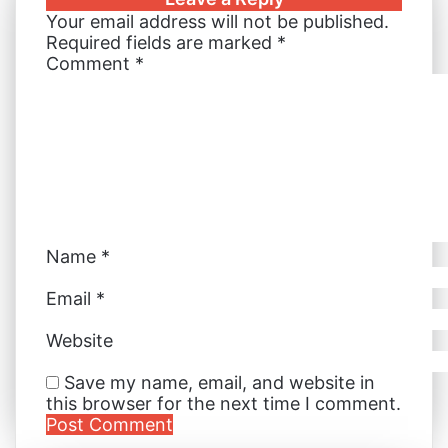
e
l
e
e
e
s
r
e
t
Your email address will not be published.
d
r
r
n
n
A
v
Required fields are marked
*
I
e
g
g
p
i
Comment
*
n
s
e
e
p
a
t
r
r
E
m
a
i
l
Name
*
Email
*
Website
Save my name, email, and website in
this browser for the next time I comment.