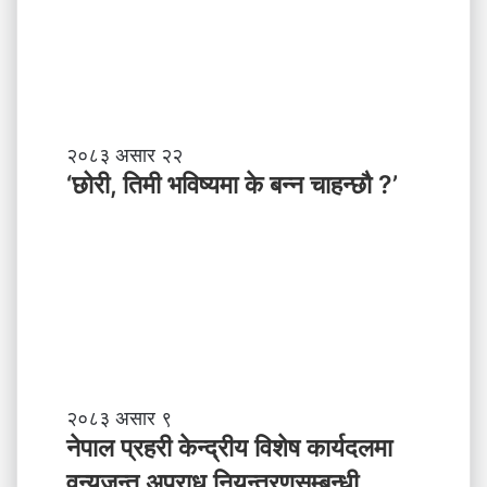
च
ण्ड
के
की
बा
प्र
नी
दे
श
मा
‘
२०८३ असार २२
न
छो
‘छोरी, तिमी भविष्यमा के बन्न चाहन्छौ ?’
याँ
री
ने
,
तृ
ति
त्व
मी
भ
वि
ष्य
मा
के
ब
ने
२०८३ असार ९
न्न
पा
नेपाल प्रहरी केन्द्रीय विशेष कार्यदलमा
चा
ल
वन्यजन्तु अपराध नियन्त्रणसम्बन्धी