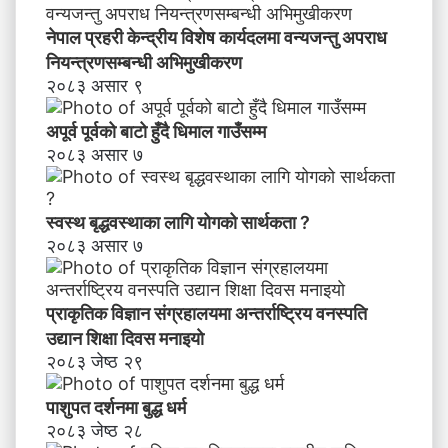
ध
नेपाल प्रहरी केन्द्रीय विशेष कार्यदलमा वन्यजन्तु अपराध
नि
य
नियन्त्रणसम्बन्धी अभिमुखीकरण
न्त्र
२०८३ असार ९
ण
स
अपूर्व पूर्वको बाटो हुँदै धिमाल गाउँसम्म
म्ब
२०८३ असार ७
न्धी
अ
भि
स्वस्थ बृद्धवस्थाका लागि योगको सार्थकता ?
मु
२०८३ असार ७
खी
क
र
प्राकृतिक विज्ञान संग्रहालयमा अन्तर्राष्ट्रिय वनस्पति
ण
उद्यान शिक्षा दिवस मनाइयाे
२०८३ जेष्ठ २९
पाशुपत दर्शनमा बुद्ध धर्म​
२०८३ जेष्ठ २८