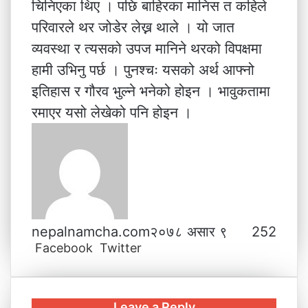
चिनिएका थिए । पछि बाहिरका मानिस त कहिले
परिवारले थर जोडेर लेख्न थाले । यो जात
व्यवस्था र त्यसको उपज मानिने थरको विपक्षमा
हामी उभिनु पर्छ । पुनश्चः यसको अर्थ आफ्नो
इतिहास र गौरव भुल्ने भनेको होइन । भावुकतामा
रमाएर यसो लेखेको पनि होइन ।
nepalnamcha.com
२०७८ असार ९
252
Facebook
Twitter
L
T
P
M
M
W
V
S
P
i
u
i
e
e
h
i
h
r
n
m
n
s
s
a
b
a
i
k
b
t
s
s
t
e
r
n
Leave a Reply