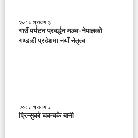
ल
ले
अ
ब
गा
२०८३ श्रावण ३
के
उँ
गाउँ पर्यटन प्रवर्द्धन मञ्च-नेपालकाे
ग
प
गण्डकी प्रदेशमा नयाँ नेतृत्व
र्नु
र्य
प
ट
र्छ
न
?
प्र
व
र्द्ध
न
म
ञ्च
-
प्रि
२०८३ श्रावण ३
ने
न्सु
प्रिन्सुको चकचके बानी
पा
को
ल
च
काे
क
ग