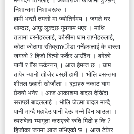
मनपर्दैन तिनलाई । अँध्याराको खोजीमा डुल्छन्
निशान्तमा निशाचरहरु ।
हामी भन्छौं तमसो मा ज्योतिर्गमय । जगले घर
थाम्दछ, आफू लुक्दछ गुमनाम भएर । माथि
तलामा बस्नेहरुलाई, कौसीमा घाम ताप्नेहरुलाई,
कोठा कोठामा रतिव्रmीडा गर्नेहरुलाई के वास्ता
जगको ? हिजो बित्यो फर्केर आउँदैन । बगेको
पानी र बैंस फर्कन्नन् । आज हेमन्त छ । घाम
तापेर न्यानो खोजेर बस्छौं हामी । भोलि वसन्तमा
शीतल छहारी खोजौंला । बूटाहरु नकाट घाम
छेक्यो भनेर । आज आकाशमा बादल देखिंदा
सराप्छौं बादललाई । भोलि जेठमा बादल माग्दै,
पानी माग्दै महादेउ पानी देऊ भन्ने दिन आउला ।
त्यसबेला भ्यागुता कराएको कति मिठो ह कि ?
हिजोका जगमा आज उभिएको छ । आज टेकेर