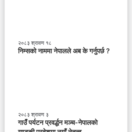
त्व
,
स
ब
ल
ने
तृ
नि
२०८३ श्रावण १८
त्व
म्स
निम्सकाे नाममा नेपालले अब के गर्नुपर्छ ?
काे
ना
म
मा
ने
पा
ल
ले
अ
ब
गा
२०८३ श्रावण ३
के
उँ
गाउँ पर्यटन प्रवर्द्धन मञ्च-नेपालकाे
ग
प
गण्डकी प्रदेशमा नयाँ नेतृत्व