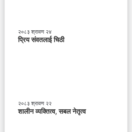
प्रि
२०८३ श्रावण २४
य
प्रिय संवतलाई चिठी
सं
व
त
ला
ई
चि
ठी
शा
२०८३ श्रावण २२
ली
शालीन व्यक्तित्व, सबल नेतृत्व
न
व्य
क्ति