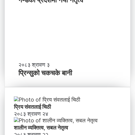
र्नु
र्य
प
ट
र्छ
न
?
प्र
व
र्द्ध
न
म
ञ्च
-
प्रि
२०८३ श्रावण ३
ने
न्सु
प्रिन्सुको चकचके बानी
पा
को
ल
च
काे
क
ग
च
ण्ड
के
प्रिय संवतलाई चिठी
की
बा
२०८३ श्रावण २४
प्र
नी
दे
शालीन व्यक्तित्व, सबल नेतृत्व
श
मा
२०८३ श्रावण २२