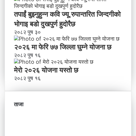
तपाईं बुझ्नुहुन्न कवि ज्यू,रुपान्तरित जिन्दगीको
भोगाइ बडाे दुखपुर्ण हुदोरैछ
२०८२ पुष ३०
२०२६ मा फेरि ७७ जिल्ला घुम्ने योजना छ
२०८२ पुष १६
मेराे २०२६ याेजना यस्ताे छ
२०८२ पुष १६
ताजा