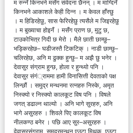
म रुन्नँ किनभने मसँग संवेदना छैनन् । म माग्दिनँ
किनभने आकाशले केही दिन्न । म केवल हाँस्छु
। म हिडिरहेछु, सास फेरिरहेछु त्यसैले म जिइरहेछु
। म बुख्याचा होइनँ । मसँग प्राण छ, मुटु छ,
टाउकोभित्र गिदी छ मेरो । मैले छाती छाम्छु–
भड्किरहेछ– घडीजस्तै टिकटिक् । नाडी छाम्छु–
चलिरहेछ, अनि म ढुक्क हुन्छु– म अझै छु भनेर ।
देवासुर संग्राम हुन्छ, होला र हुन्थ्यो पनि ।
देवासुर संगं्राममा हामी विनासित्ती देवताको पक्ष
लिन्छौं । समुद्र मन्थनमा रत्नहरु निस्के, अमृत
निस्क्यो र निस्क्यो कालकूट विष पनि । विषले
जगत् डढाल्न थाल्यो । अनि भागे सुरहरु, अनि
भागे असुरहरु । शिवले पिए कालकूट विष
नीलकण्ठ बनेर । पछि आए सुर–असुरहरु ।
देवासुरसंग्राम, समुद्रमन्थन एउटा मिथक, एउटा