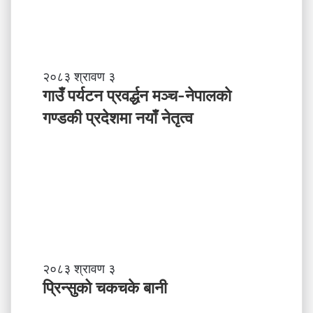
पा
ल
ले
अ
ब
गा
२०८३ श्रावण ३
के
उँ
गाउँ पर्यटन प्रवर्द्धन मञ्च-नेपालकाे
ग
प
गण्डकी प्रदेशमा नयाँ नेतृत्व
र्नु
र्य
प
ट
र्छ
न
?
प्र
व
र्द्ध
न
म
ञ्च
-
प्रि
२०८३ श्रावण ३
ने
न्सु
प्रिन्सुको चकचके बानी
पा
को
ल