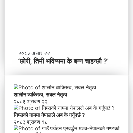
च
काे
क
ग
च
ण्ड
के
की
बा
प्र
नी
दे
श
मा
‘
२०८३ असार २२
न
छो
‘छोरी, तिमी भविष्यमा के बन्न चाहन्छौ ?’
याँ
री
ने
,
तृ
ति
त्व
मी
भ
शालीन व्यक्तित्व, सबल नेतृत्व
वि
२०८३ श्रावण २२
ष्य
मा
निम्सकाे नाममा नेपालले अब के गर्नुपर्छ ?
के
२०८३ श्रावण १८
ब
न्न