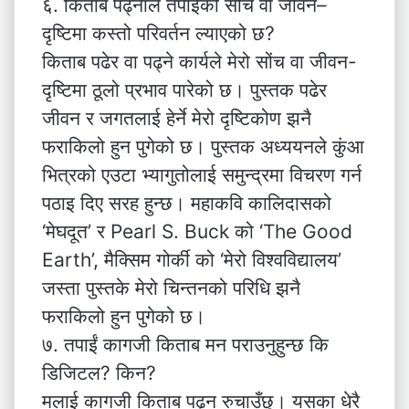
६. किताब पढ्नाले तपाईंको सोच वा जीवन–
दृष्टिमा कस्तो परिवर्तन ल्याएको छ?
किताब पढेर वा पढ्ने कार्यले मेरो सोंच वा जीवन-
दृष्टिमा ठूलो प्रभाव पारेको छ। पुस्तक पढेर
जीवन र जगतलाई हेर्ने मेरो दृष्टिकोण झनै
फराकिलो हुन पुगेको छ। पुस्तक अध्ययनले कुंआ
भित्रको एउटा भ्यागुतोलाई समुन्द्रमा विचरण गर्न
पठाइ दिए सरह हुन्छ। महाकवि कालिदासको
‘मेघदूत’ र Pearl S. Buck को ‘The Good
Earth’, मैक्सिम गोर्की को ‘मेरो विश्वविद्यालय’
जस्ता पुस्तके मेरो चिन्तनको परिधि झनै
फराकिलो हुन पुगेको छ।
७. तपाईं कागजी किताब मन पराउनुहुन्छ कि
डिजिटल? किन?
मलाई कागजी किताब पढ्न रुचाउँछु। यसका धेरै