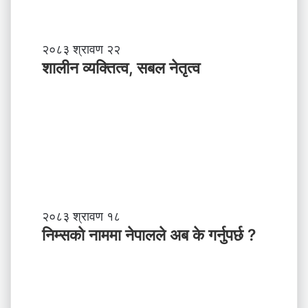
शा
२०८३ श्रावण २२
ली
शालीन व्यक्तित्व, सबल नेतृत्व
न
व्य
क्ति
त्व
,
स
ब
ल
ने
तृ
नि
२०८३ श्रावण १८
त्व
म्स
निम्सकाे नाममा नेपालले अब के गर्नुपर्छ ?
काे
ना
म
मा
ने