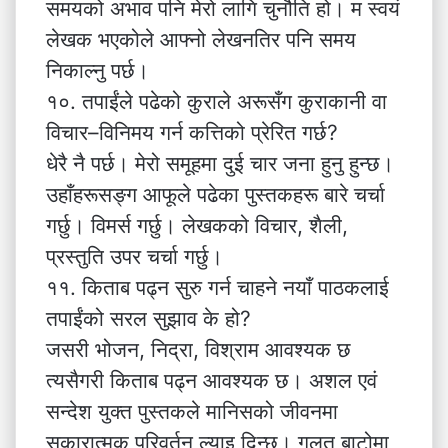
समयको अभाव पनि मेरो लागि चुनौति हो। म स्वयं
लेखक भएकोले आफ्नो लेखनतिर पनि समय
निकाल्नु पर्छ।
१०. तपाईंले पढेको कुराले अरूसँग कुराकानी वा
विचार–विनिमय गर्न कत्तिको प्रेरित गर्छ?
धेरै नै पर्छ। मेरो समूहमा दुई चार जना हुनु हुन्छ।
उहाँहरूसङ्ग आफूले पढेका पुस्तकहरू बारे चर्चा
गर्छु। विमर्स गर्छु। लेखकको विचार, शैली,
प्रस्तुति उपर चर्चा गर्छु।
११. किताब पढ्न सुरु गर्न चाहने नयाँ पाठकलाई
तपाईंको सरल सुझाव के हो?
जसरी भोजन, निद्रा, विश्राम आवश्यक छ
त्यसैगरी किताब पढ्न आवश्यक छ। अशल एवं
सन्देश युक्त पुस्तकले मानिसको जीवनमा
सकारात्मक परिवर्तन ल्याइ दिन्छ। गलत बाटोमा