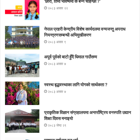
‘छोरी, तिमी भविष्यमा के बन्न चाहन्छौ ?’
२०८३ असार २२
नेपाल प्रहरी केन्द्रीय विशेष कार्यदलमा वन्यजन्तु अपराध
नियन्त्रणसम्बन्धी अभिमुखीकरण
२०८३ असार ९
अपूर्व पूर्वको बाटो हुँदै धिमाल गाउँसम्म
२०८३ असार ७
स्वस्थ बृद्धवस्थाका लागि योगको सार्थकता ?
२०८३ असार ७
प्राकृतिक विज्ञान संग्रहालयमा अन्तर्राष्ट्रिय वनस्पति उद्यान
शिक्षा दिवस मनाइयाे
२०८३ जेष्ठ २९