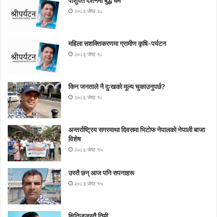
पाशुपत दर्शनमा बुद्ध धर्म​
२०८३ जेष्ठ २८
महिला सशक्तिकरणमा ग्रामीण कृषि-पर्यटन
२०८३ जेष्ठ १८
किन जनताले नै दुःखको मूल्य चुकाउनुपर्छ?
२०८३ जेष्ठ १८
अन्तर्राष्ट्रिय सगरमाथा दिवसमा भिटाेफ नेपालकाे नेपाली बाजा
विशेष
२०८३ जेष्ठ १५
उस्तै छन् आज पनि सपनाहरू
२०८३ जेष्ठ १५
क्षितिजजस्तै तिमी