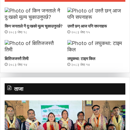
किन जनताले नै दुःखको मूल्य चुकाउनुपर्छ?
उस्तै छन् आज पनि सपनाहरू
२०८३ जेष्ठ १८
२०८३ जेष्ठ १५
क्षितिजजस्तै तिमी
लघुकथा: टाइम किल
२०८३ जेष्ठ १४
२०८३ जेष्ठ १४
ताजा
गाउँ
प्र
पर्यटन
च
प्रवर्द्धन
बा
मञ्च-
नेपालकाे