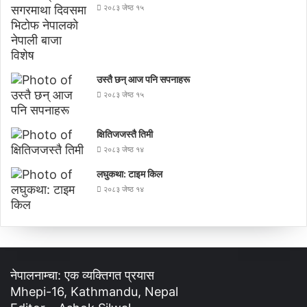
२०८३ जेष्ठ १५
उस्तै छन् आज पनि सपनाहरू
२०८३ जेष्ठ १५
क्षितिजजस्तै तिमी
२०८३ जेष्ठ १४
लघुकथा: टाइम किल
२०८३ जेष्ठ १४
नेपालनाम्चा: एक व्यक्तिगत प्रयास
Mhepi-16, Kathmandu, Nepal