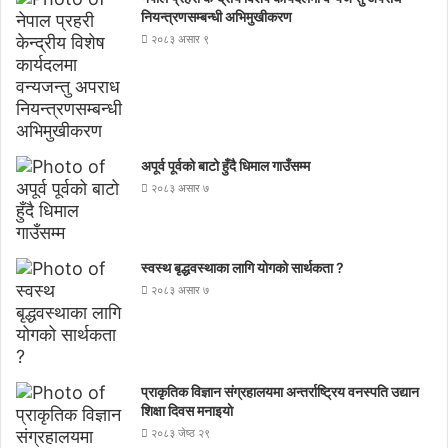
नियन्त्रणसम्बन्धी अभिमुखीकरण
२०८३ असार ९
अपूर्व पूर्वको बाटो हुँदै धिमाल गाउँसम्म
२०८३ असार ७
स्वस्थ बृद्धवस्थाका लागि योगको सार्थकता ?
२०८३ असार ७
प्राकृतिक विज्ञान संग्रहालयमा अन्तर्राष्ट्रिय वनस्पति उद्यान
शिक्षा दिवस मनाइयाे
२०८३ जेष्ठ २९