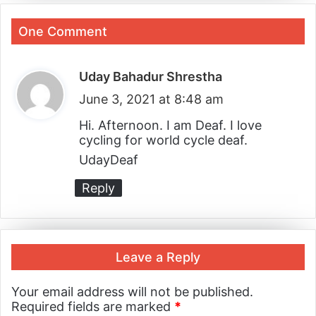
One Comment
Uday Bahadur Shrestha
s
June 3, 2021 at 8:48 am
a
y
Hi. Afternoon. I am Deaf. I love
cycling for world cycle deaf.
s
UdayDeaf
:
Reply
Leave a Reply
Your email address will not be published.
Required fields are marked
*