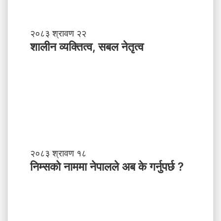
शा
२०८३ श्रावण २२
ली
शालीन व्यक्तित्व, सबल नेतृत्व
न
व्य
क्ति
त्व
,
स
ब
ल
ने
तृ
नि
२०८३ श्रावण १८
त्व
म्स
निम्सकाे नाममा नेपालले अब के गर्नुपर्छ ?
काे
ना
म
मा
ने