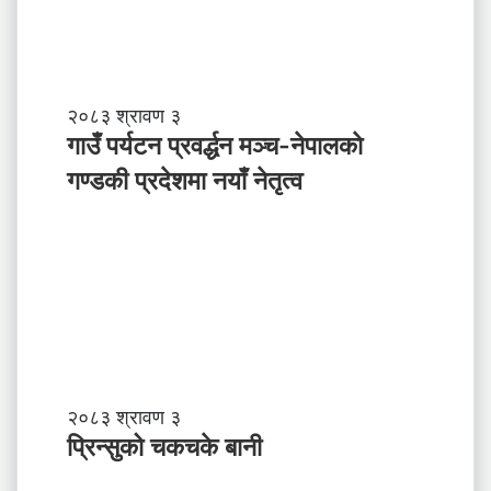
पा
ल
ले
अ
ब
गा
२०८३ श्रावण ३
के
उँ
गाउँ पर्यटन प्रवर्द्धन मञ्च-नेपालकाे
ग
प
गण्डकी प्रदेशमा नयाँ नेतृत्व
र्नु
र्य
प
ट
र्छ
न
?
प्र
व
र्द्ध
न
म
ञ्च
-
प्रि
२०८३ श्रावण ३
ने
न्सु
प्रिन्सुको चकचके बानी
पा
को
ल
च