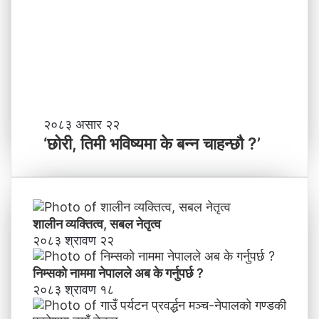
काे
क
ग
च
ण्ड
के
की
बा
प्र
नी
दे
श
मा
‘
२०८३ असार २२
न
छो
‘छोरी, तिमी भविष्यमा के बन्न चाहन्छौ ?’
याँ
री
ने
,
तृ
ति
त्व
मी
भ
शालीन व्यक्तित्व, सबल नेतृत्व
वि
२०८३ श्रावण २२
ष्य
मा
निम्सकाे नाममा नेपालले अब के गर्नुपर्छ ?
के
२०८३ श्रावण १८
ब
न्न