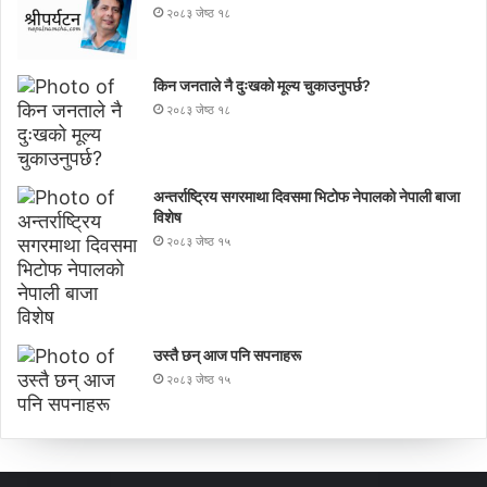
२०८३ जेष्ठ १८
किन जनताले नै दुःखको मूल्य चुकाउनुपर्छ?
२०८३ जेष्ठ १८
अन्तर्राष्ट्रिय सगरमाथा दिवसमा भिटाेफ नेपालकाे नेपाली बाजा
विशेष
२०८३ जेष्ठ १५
उस्तै छन् आज पनि सपनाहरू
२०८३ जेष्ठ १५