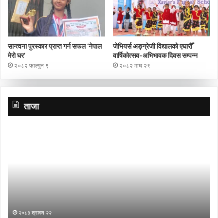
सान्त्वना पुरस्कार प्राप्त गर्न सफल ‘नेपाल
जेभियर्स अङ्ग्रेजी विद्यालको एघारौँ
मेरो घर’
वार्षिकोत्सव-अभिभावक दिवस सम्पन्न
२०८२ फाल्गुन ९
२०८२ माघ २९
ताजा
शालीन
नि
व्यक्तित्व,
ना
सबल
ने
नेतृत्व
अ
के
गर्
?
२०८३ श्रावण २२