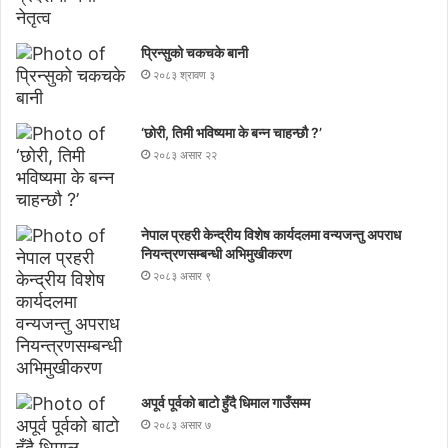
प्रिन्सुको चकचके बानी
२०८३ श्रावण ३
‘छोरी, तिमी भविष्यमा के बन्न चाहन्छौ ?’
२०८३ असार २२
नेपाल प्रहरी केन्द्रीय विशेष कार्यदलमा वन्यजन्तु अपराध
नियन्त्रणसम्बन्धी अभिमुखीकरण
२०८३ असार ९
अपूर्व पूर्वको बाटो हुँदै धिमाल गाउँसम्म
२०८३ असार ७