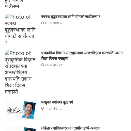
स्वस्थ बृद्धवस्थाका लागि योगको सार्थकता ?
२०८३ असार ७
प्राकृतिक विज्ञान संग्रहालयमा अन्तर्राष्ट्रिय वनस्पति उद्यान
शिक्षा दिवस मनाइयाे
२०८३ जेष्ठ २९
पाशुपत दर्शनमा बुद्ध धर्म​
२०८३ जेष्ठ २८
महिला सशक्तिकरणमा ग्रामीण कृषि-पर्यटन