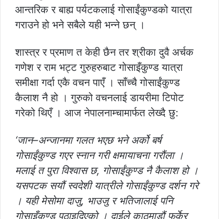
आन्तरिक र बाह्य पर्यटकलाई गोसाईंकुण्डको यात्रा
गराउने हो भने सबैले यही भन्ने छन् ।
शास्त्र र प्रमाण त केही छैन तर श्रीका दुवै अर्चक
गणेश र राम भट्ट गुरुहरुबाट गोसाइँकुण्ड यात्रा
समीक्षा गर्दा एकै वचन पाएँ । साँच्चै गोसाईंकुण्ड
कैलाश नै हो । गुरुको वचनलाई डायरीमा टिपोट
गरेको थिएँ । आज नेपालनाम्चामार्फत लेख्दै छु:
‘जान–अन्जानमा गलत भएछ भने अर्को बर्ष
गोसाईंकुण्ड गएर स्नान गरी क्षमायाचना गरौंला ।
मलाई त पुरा विश्वास छ, गोसाईंकुण्ड नै कैलाश हो ।
यसपटक सयौं स्वदेशी यात्रीले गोसाईंकुण्ड दर्शन गरे
। यही मेसोमा दाजु, भाउजु र भतिजालाई पनि
गोसाइँकुण्ड पठाइदिएको । दाईले काठमाडौं फर्केर