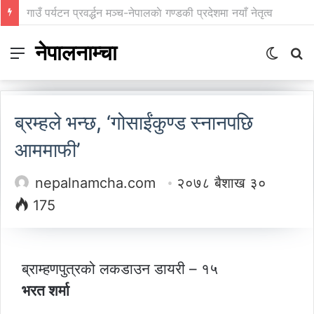
गाउँ पर्यटन प्रवर्द्धन मञ्च-नेपालकाे गण्डकी प्रदेशमा नयाँ नेतृत्व
नेपालनाम्चा
Menu
Switch
S
skin
fo
ब्रम्हले भन्छ, ‘गोसाईंकुण्ड स्नानपछि
आममाफी’
nepalnamcha.com
२०७८ बैशाख ३०
175
ब्राम्हणपुत्रको लकडाउन डायरी – १५
भरत शर्मा