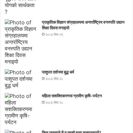
प्राकृतिक विज्ञान संग्रहालयमा अन्तर्राष्ट्रिय वनस्पति उद्यान
शिक्षा दिवस मनाइयाे
२०८३ जेष्ठ २९
पाशुपत दर्शनमा बुद्ध धर्म​
२०८३ जेष्ठ २८
महिला सशक्तिकरणमा ग्रामीण कृषि-पर्यटन
२०८३ जेष्ठ १८
किन जनताले नै दुःखको मूल्य चुकाउनुपर्छ?