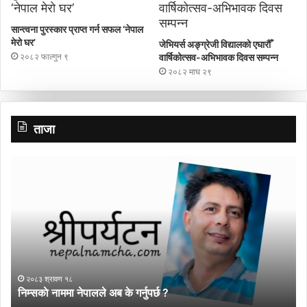
सान्त्वना पुरस्कार प्राप्त गर्न सफल ‘नेपाल
मेरो घर’
जेभियर्स अङ्ग्रेजी विद्यालको एघारौँ
२०८२ फाल्गुन ९
वार्षिकोत्सव-अभिभावक दिवस सम्पन्न
२०८२ माघ २९
ताजा
गाउँ
पर्यटन
प्रवर्द्धन
मञ्च-
नेपालकाे
गण्डकी
प्रदेशमा
नयाँ
२०८३ श्रावण ३
नेतृत्व
गाउँ पर्यटन प्रवर्द्धन मञ्च-नेपालकाे गण्डकी प्रदेशमा नयाँ नेतृत्व