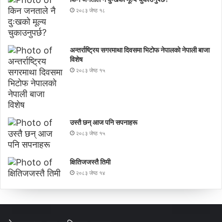
२०८३ जेष्ठ १८
अन्तर्राष्ट्रिय सगरमाथा दिवसमा भिटाेफ नेपालकाे नेपाली बाजा
विशेष
२०८३ जेष्ठ १५
उस्तै छन् आज पनि सपनाहरू
२०८३ जेष्ठ १५
क्षितिजजस्तै तिमी
२०८३ जेष्ठ १४