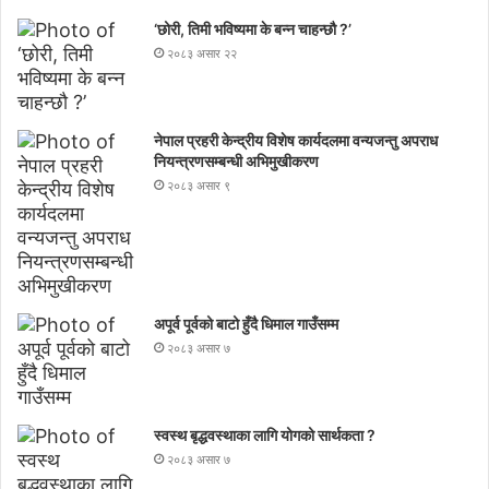
‘छोरी, तिमी भविष्यमा के बन्न चाहन्छौ ?’
२०८३ असार २२
नेपाल प्रहरी केन्द्रीय विशेष कार्यदलमा वन्यजन्तु अपराध
नियन्त्रणसम्बन्धी अभिमुखीकरण
२०८३ असार ९
अपूर्व पूर्वको बाटो हुँदै धिमाल गाउँसम्म
२०८३ असार ७
स्वस्थ बृद्धवस्थाका लागि योगको सार्थकता ?
२०८३ असार ७