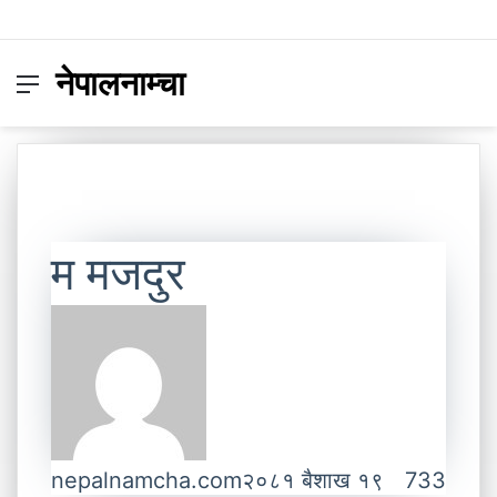
नेपालनाम्चा
Menu
Switc
S
skin
fo
म मजदुर
nepalnamcha.com
२०८१ बैशाख १९
733