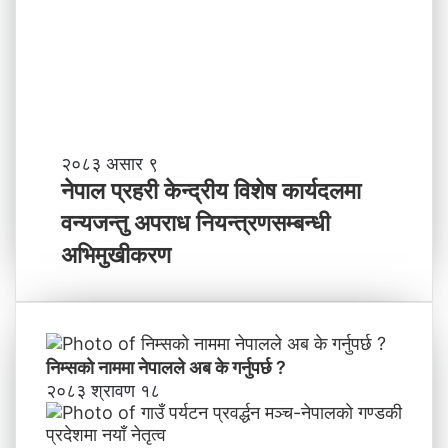
ति
त्व
मी
भ
वि
ष्य
मा
के
ब
ने
२०८३ असार ९
न्न
पा
नेपाल प्रहरी केन्द्रीय विशेष कार्यदलमा
चा
ल
वन्यजन्तु अपराध नियन्त्रणसम्बन्धी
ह
प्र
न्छौ
ह
अभिमुखीकरण
?
री
’
के
न्द्री
य
वि
निम्सकाे नाममा नेपालले अब के गर्नुपर्छ ?
शे
२०८३ श्रावण १८
ष
का