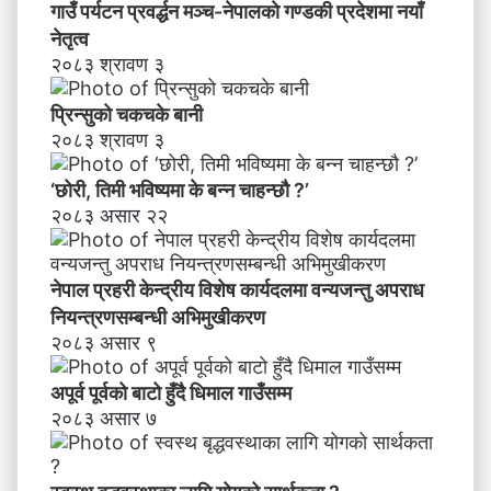
र्य
गाउँ पर्यटन प्रवर्द्धन मञ्च-नेपालकाे गण्डकी प्रदेशमा नयाँ
द
नेतृत्व
ल
२०८३ श्रावण ३
मा
व
प्रिन्सुको चकचके बानी
न्य
२०८३ श्रावण ३
ज
न्तु
‘छोरी, तिमी भविष्यमा के बन्न चाहन्छौ ?’
अ
२०८३ असार २२
प
रा
ध
नेपाल प्रहरी केन्द्रीय विशेष कार्यदलमा वन्यजन्तु अपराध
नि
य
नियन्त्रणसम्बन्धी अभिमुखीकरण
न्त्र
२०८३ असार ९
ण
स
अपूर्व पूर्वको बाटो हुँदै धिमाल गाउँसम्म
म्ब
२०८३ असार ७
न्धी
अ
भि