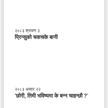
व
र्द्ध
न
म
ञ्च
-
प्रि
२०८३ श्रावण ३
ने
न्सु
प्रिन्सुको चकचके बानी
पा
को
ल
च
काे
क
ग
च
ण्ड
के
की
बा
प्र
नी
दे
श
मा
‘
२०८३ असार २२
न
छो
‘छोरी, तिमी भविष्यमा के बन्न चाहन्छौ ?’
याँ
री
ने
,
तृ