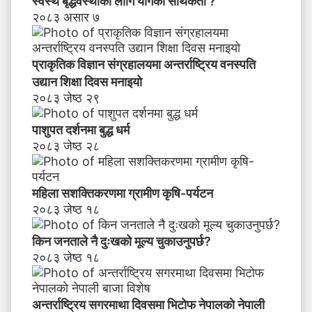
स्वस्थ बृद्धवस्थाका लागि योगको सार्थकता ?
मु
२०८३ असार ७
खी
क
र
प्राकृतिक विज्ञान संग्रहालयमा अन्तर्राष्ट्रिय वनस्पति
ण
उद्यान शिक्षा दिवस मनाइयाे
२०८३ जेष्ठ २९
पाशुपत दर्शनमा बुद्ध धर्म​
२०८३ जेष्ठ २८
महिला सशक्तिकरणमा ग्रामीण कृषि-पर्यटन
२०८३ जेष्ठ १८
किन जनताले नै दुःखको मूल्य चुकाउनुपर्छ?
२०८३ जेष्ठ १८
अन्तर्राष्ट्रिय सगरमाथा दिवसमा भिटाेफ नेपालकाे नेपाली