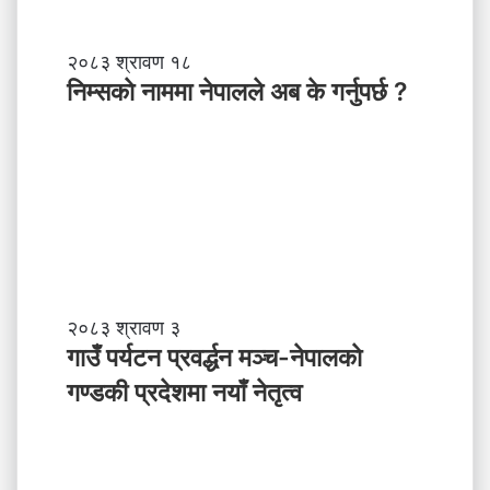
नि
२०८३ श्रावण १८
म्स
निम्सकाे नाममा नेपालले अब के गर्नुपर्छ ?
काे
ना
म
मा
ने
पा
ल
ले
अ
ब
गा
२०८३ श्रावण ३
के
उँ
गाउँ पर्यटन प्रवर्द्धन मञ्च-नेपालकाे
ग
प
गण्डकी प्रदेशमा नयाँ नेतृत्व
र्नु
र्य
प
ट
र्छ
न
?
प्र