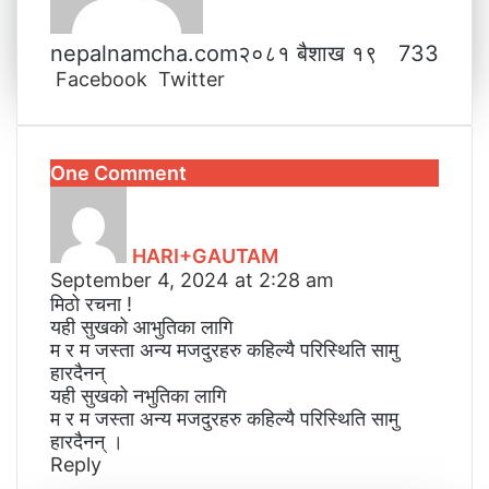
nepalnamcha.com
२०८१ बैशाख १९
733
Facebook
Twitter
L
T
P
M
M
W
V
S
P
i
u
i
e
e
h
i
h
r
n
m
n
s
s
a
b
a
i
k
b
t
s
s
t
e
r
n
One Comment
e
l
e
e
e
s
r
e
t
s
d
r
r
n
n
A
v
a
I
e
g
g
p
i
y
n
s
e
e
p
a
HARI+GAUTAM
s
t
r
r
E
September 4, 2024 at 2:28 am
:
m
मिठो रचना !
a
यही सुखको आभुतिका लागि
i
म र म जस्ता अन्य मजदुरहरु कहिल्यै परिस्थिति सामु
l
हारदैनन्
यही सुखको नभुतिका लागि
म र म जस्ता अन्य मजदुरहरु कहिल्यै परिस्थिति सामु
हारदैनन् ।
Reply