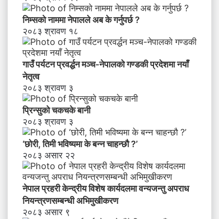
ष्य
मा
निम्सकाे नाममा नेपालले अब के गर्नुपर्छ ?
के
२०८३ श्रावण १८
ब
न्न
चा
गाउँ पर्यटन प्रवर्द्धन मञ्च-नेपालकाे गण्डकी प्रदेशमा नयाँ
ह
नेतृत्व
न्छौ
२०८३ श्रावण ३
?
’
प्रिन्सुको चकचके बानी
२०८३ श्रावण ३
‘छोरी, तिमी भविष्यमा के बन्न चाहन्छौ ?’
२०८३ असार २२
नेपाल प्रहरी केन्द्रीय विशेष कार्यदलमा वन्यजन्तु अपराध
नियन्त्रणसम्बन्धी अभिमुखीकरण
२०८३ असार ९