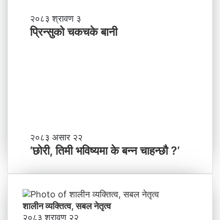
ञ्च
-
प्रि
२०८३ श्रावण ३
ने
न्सु
प्रिन्सुको चकचके बानी
पा
को
ल
च
काे
क
ग
च
ण्ड
के
की
बा
प्र
नी
दे
श
मा
‘
२०८३ असार २२
न
छो
‘छोरी, तिमी भविष्यमा के बन्न चाहन्छौ ?’
याँ
री
ने
,
तृ
ति
त्व
मी
भ
शालीन व्यक्तित्व, सबल नेतृत्व
वि
२०८३ श्रावण २२