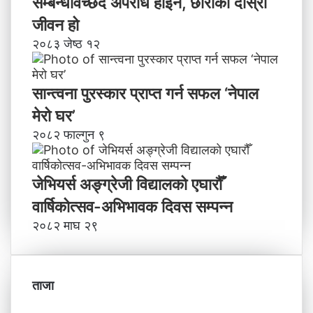
सम्बन्धविच्छेद अपराध होइन, छाेरीकाे दोस्रो
जीवन हो
२०८३ जेष्ठ १२
सान्त्वना पुरस्कार प्राप्त गर्न सफल ‘नेपाल
मेरो घर’
२०८२ फाल्गुन ९
जेभियर्स अङ्ग्रेजी विद्यालको एघारौँ
वार्षिकोत्सव-अभिभावक दिवस सम्पन्न
२०८२ माघ २९
ताजा