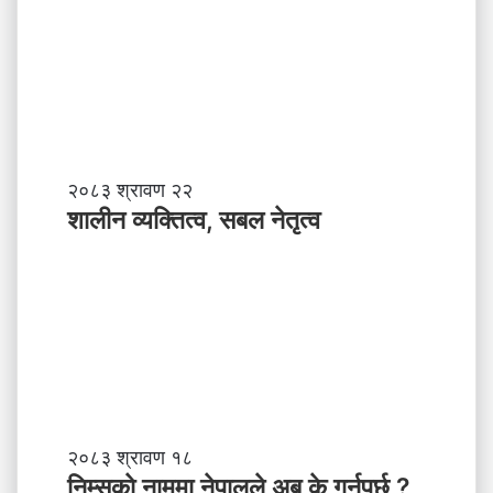
शा
२०८३ श्रावण २२
ली
शालीन व्यक्तित्व, सबल नेतृत्व
न
व्य
क्ति
त्व
,
स
ब
ल
ने
तृ
नि
२०८३ श्रावण १८
त्व
म्स
निम्सकाे नाममा नेपालले अब के गर्नुपर्छ ?