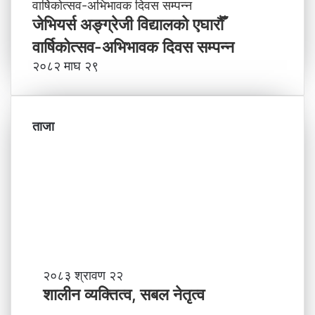
जेभियर्स अङ्ग्रेजी विद्यालको एघारौँ
वार्षिकोत्सव-अभिभावक दिवस सम्पन्न
२०८२ माघ २९
ताजा
शा
२०८३ श्रावण २२
ली
शालीन व्यक्तित्व, सबल नेतृत्व
न