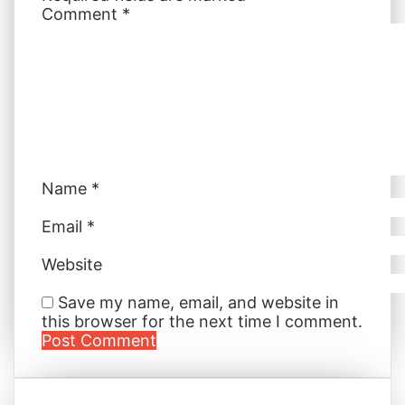
Comment
*
n
s
e
e
p
a
t
r
r
E
m
a
i
l
Name
*
Email
*
Website
Save my name, email, and website in
this browser for the next time I comment.