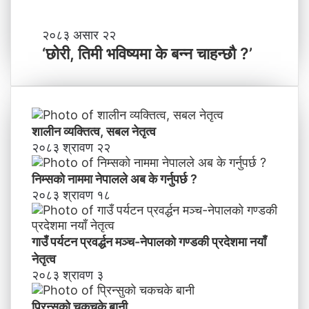
श
मा
‘
२०८३ असार २२
न
छो
‘छोरी, तिमी भविष्यमा के बन्न चाहन्छौ ?’
याँ
री
ने
,
तृ
ति
त्व
मी
भ
शालीन व्यक्तित्व, सबल नेतृत्व
वि
२०८३ श्रावण २२
ष्य
मा
निम्सकाे नाममा नेपालले अब के गर्नुपर्छ ?
के
२०८३ श्रावण १८
ब
न्न
चा
गाउँ पर्यटन प्रवर्द्धन मञ्च-नेपालकाे गण्डकी प्रदेशमा नयाँ
ह
नेतृत्व
न्छौ
२०८३ श्रावण ३
?
’
प्रिन्सुको चकचके बानी