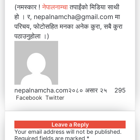
(नमस्कार !
नेपालनाम्चा
तपाईंको मिडिया साथी
हो । र, nepalnamcha@gmail.com मा
परिचय, फोटोसहित मनका अनेक कुरा, सबै कुरा
पठाउनुहोला ।)
nepalnamcha.com
२०८० असार २५
295
Facebook
Twitter
L
T
P
M
M
W
V
S
P
i
u
i
e
e
h
i
h
r
n
m
n
s
s
a
b
a
i
k
b
t
s
s
t
e
r
n
Leave a Reply
e
l
e
e
e
s
r
e
t
Your email address will not be published.
d
r
r
n
n
A
v
Required fields are marked
*
I
e
g
g
p
i