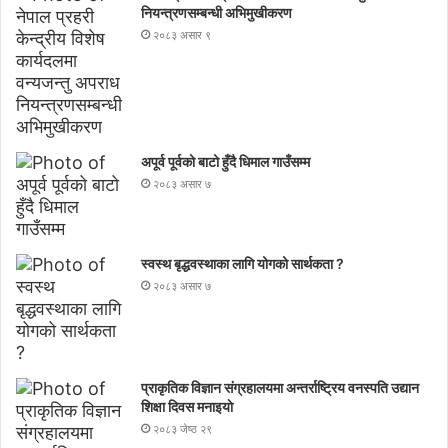
नियन्त्रणसम्बन्धी अभिमुखीकरण
२०८३ असार ९
अपूर्व पूर्वको बाटो हुँदै धिमाल गाउँसम्म
२०८३ असार ७
स्वस्थ बृद्धवस्थाका लागि योगको सार्थकता ?
२०८३ असार ७
प्राकृतिक विज्ञान संग्रहालयमा अन्तर्राष्ट्रिय वनस्पति उद्यान
शिक्षा दिवस मनाइयाे
२०८३ जेष्ठ २९