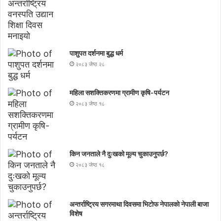
पाशुपत दर्शनमा बुद्ध धर्म​
२०८३ जेष्ठ २८
महिला सशक्तिकरणमा ग्रामीण कृषि-पर्यटन
२०८३ जेष्ठ १८
किन जनताले नै दुःखको मूल्य चुकाउनुपर्छ?
२०८३ जेष्ठ १८
अन्तर्राष्ट्रिय सगरमाथा दिवसमा भिटाेफ नेपालकाे नेपाली बाजा
विशेष