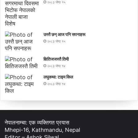
२०८३ जेष्ठ १५
उस्तै छन् आज पनि सपनाहरू
२०८३ जेष्ठ १५
क्षितिजजस्तै तिमी
२०८३ जेष्ठ १४
लघुकथा: टाइम किल
२०८३ जेष्ठ १४
नेपालनाम्चा: एक व्यक्तिगत प्रयास
Mhepi-16, Kathmandu, Nepal
Editor – Ashok Silwal