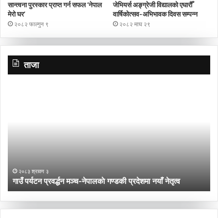
सान्त्वना पुरस्कार प्राप्त गर्न सफल ‘नेपाल
जेभियर्स अङ्ग्रेजी विद्यालको एघारौँ
मेरो घर’
वार्षिकोत्सव-अभिभावक दिवस सम्पन्न
२०८२ फाल्गुन ९
२०८२ माघ २९
ताजा
गाउँ
प्र
पर्यटन
च
प्रवर्द्धन
बा
मञ्च-
नेपालकाे
गण्डकी
प्रदेशमा
नयाँ
२०८३ श्रावण ३
नेतृत्व
गाउँ पर्यटन प्रवर्द्धन मञ्च-नेपालकाे गण्डकी प्रदेशमा नयाँ नेतृत्व