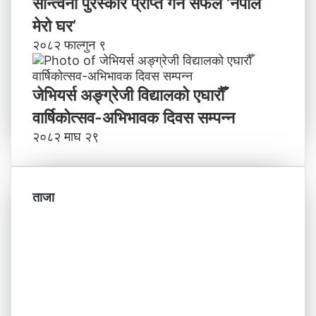
सान्त्वना पुरस्कार प्राप्त गर्न सफल ‘नेपाल
मेरो घर’
२०८२ फाल्गुन ९
जेभियर्स अङ्ग्रेजी विद्यालको एघारौँ
वार्षिकोत्सव-अभिभावक दिवस सम्पन्न
२०८२ माघ २९
ताजा