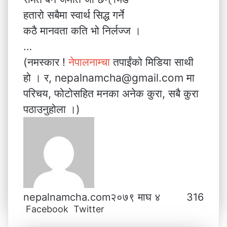
हतारो सबैमा स्वार्थ सिद्ध गर्ने
कठै मानवता कति भो निर्लज्ज ।
…
(नमस्कार !
नेपालनाम्चा
तपाईंको मिडिया साथी
हो । र, nepalnamcha@gmail.com मा
परिचय, फोटोसहित मनका अनेक कुरा, सबै कुरा
पठाउनुहोला ।)
nepalnamcha.com
२०७९ माघ ४
316
Facebook
Twitter
L
T
P
M
M
W
V
S
P
i
u
i
e
e
h
i
h
r