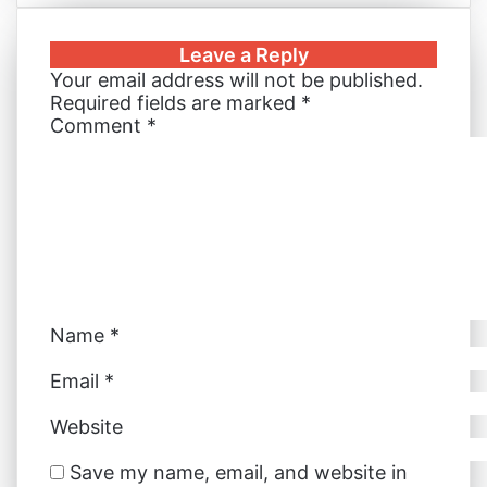
n
m
n
s
s
a
b
a
i
k
b
t
s
s
t
e
r
n
Leave a Reply
e
l
e
e
e
s
r
e
t
Your email address will not be published.
d
r
r
n
n
A
v
Required fields are marked
*
I
e
g
g
p
i
Comment
*
n
s
e
e
p
a
t
r
r
E
m
a
i
l
Name
*
Email
*
Website
Save my name, email, and website in