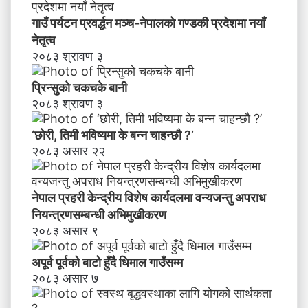
का
र्य
गाउँ पर्यटन प्रवर्द्धन मञ्च-नेपालकाे गण्डकी प्रदेशमा नयाँ
द
नेतृत्व
ल
२०८३ श्रावण ३
मा
व
प्रिन्सुको चकचके बानी
न्य
२०८३ श्रावण ३
ज
न्तु
‘छोरी, तिमी भविष्यमा के बन्न चाहन्छौ ?’
अ
२०८३ असार २२
प
रा
ध
नेपाल प्रहरी केन्द्रीय विशेष कार्यदलमा वन्यजन्तु अपराध
नि
य
नियन्त्रणसम्बन्धी अभिमुखीकरण
न्त्र
२०८३ असार ९
ण
स
अपूर्व पूर्वको बाटो हुँदै धिमाल गाउँसम्म
म्ब
२०८३ असार ७
न्धी
अ