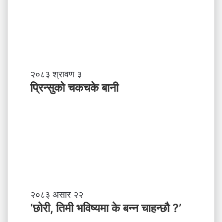
?
प्र
व
र्द्ध
न
म
ञ्च
-
प्रि
२०८३ श्रावण ३
ने
न्सु
प्रिन्सुको चकचके बानी
पा
को
ल
च
काे
क
ग
च
ण्ड
के
की
बा
प्र
नी
दे
श
मा
‘
२०८३ असार २२
न
छो
‘छोरी, तिमी भविष्यमा के बन्न चाहन्छौ ?’
याँ
री
ने