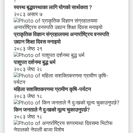
भि
स्वस्थ बृद्धवस्थाका लागि योगको सार्थकता ?
मु
२०८३ असार ७
खी
क
र
प्राकृतिक विज्ञान संग्रहालयमा अन्तर्राष्ट्रिय वनस्पति
ण
उद्यान शिक्षा दिवस मनाइयाे
२०८३ जेष्ठ २९
पाशुपत दर्शनमा बुद्ध धर्म​
२०८३ जेष्ठ २८
महिला सशक्तिकरणमा ग्रामीण कृषि-पर्यटन
२०८३ जेष्ठ १८
किन जनताले नै दुःखको मूल्य चुकाउनुपर्छ?
२०८३ जेष्ठ १८