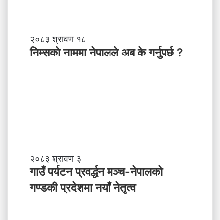
नि
२०८३ श्रावण १८
म्स
निम्सकाे नाममा नेपालले अब के गर्नुपर्छ ?
काे
ना
म
मा
ने
पा
ल
ले
अ
ब
गा
२०८३ श्रावण ३
के
उँ
गाउँ पर्यटन प्रवर्द्धन मञ्च-नेपालकाे
ग
प
गण्डकी प्रदेशमा नयाँ नेतृत्व
र्नु
र्य
प
ट
र्छ
न