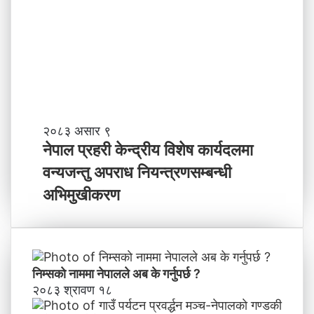
,
तृ
ति
त्व
मी
भ
वि
ष्य
मा
के
ब
ने
२०८३ असार ९
न्न
पा
नेपाल प्रहरी केन्द्रीय विशेष कार्यदलमा
चा
ल
वन्यजन्तु अपराध नियन्त्रणसम्बन्धी
ह
प्र
न्छौ
ह
अभिमुखीकरण
?
री
’
के
न्द्री
य
वि
निम्सकाे नाममा नेपालले अब के गर्नुपर्छ ?
शे
२०८३ श्रावण १८
ष