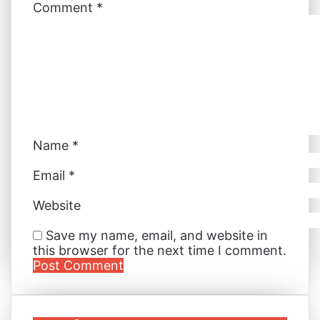
Comment
*
n
s
e
e
p
a
t
r
r
E
m
a
i
l
Name
*
Email
*
Website
Save my name, email, and website in
this browser for the next time I comment.