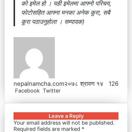
को इमेल हो । यही इमेलमा आफ्नो परिचय,
फोटोसहित आफ्ना मनका अनेक कुरा, सबै
कुरा पठाउनुहोला । सम्पादक)
nepalnamcha.com
२०७८ श्रावण १४
126
Facebook
Twitter
L
T
P
M
M
W
V
S
P
i
u
i
e
e
h
i
h
r
n
m
n
s
s
a
b
a
i
k
b
t
s
s
t
e
r
n
Leave a Reply
e
l
e
e
e
s
r
e
t
Your email address will not be published.
d
r
r
n
n
A
v
Required fields are marked
*
I
e
g
g
p
i