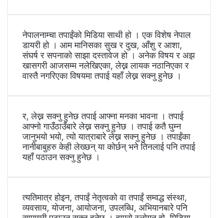
नेपालनाम्चा तपाईंको मिडिया साथी हो । एक विशेष नेपाल
डायरी हो । आम मानिसका सुख र दुख, आँशु र आशा,
संघर्ष र सपनाको साझा दस्तावेज हो । अनेक विषय र अझ
खासगरी आजसम्म नलेखिएका, लेख्न लायक नठानिएका र
वास्तै नगरिएका विषयमा तपाई यहाँ लेख्न सक्नु हुनेछ ।
र, लेख्न सक्नु हुनेछ तपाई आफ्ना मनका भावना । तपाई
आफ्नो गाउँठाउँबारे लेख्न सक्नु हुनेछ । तपाई कतै घुम्न
जानुभयो भयो, त्यो यात्राबारे लेख्न सक्नु हुनेछ । तपाईंका
नानीबाबुहरु केही लेख्छन् या कोर्छन् भने तिनलाई पनि तपाई
यहाँ पठाउन सक्नु हुनेछ ।
त्यतिमात्र होइन, तपाईं नेतृत्वको वा तपाईं सम्वद्ध संस्था,
व्यवसाय, योजना, आयोजना, उपलब्धि, अभियानबारे पनि
सामाग्री पठाउन सक्नु हुनेछ । हाम्रो स्लोगन हो, मिडिया