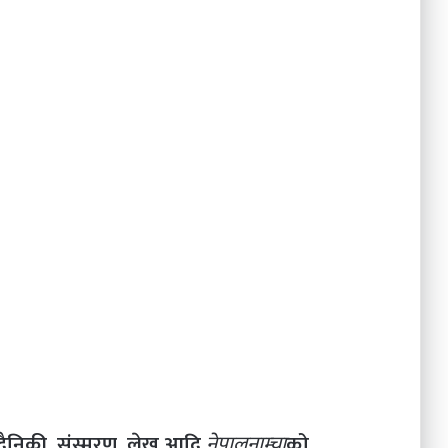
दैनिकी, संस्मरण, लेख आदि
नेपालनाम्चा
को