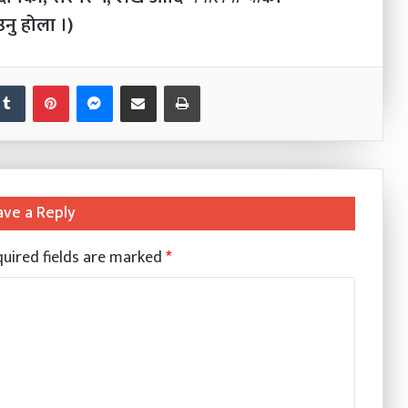
नु होला ।)
nkedIn
Tumblr
Pinterest
Messenger
Share via Email
Print
ave a Reply
uired fields are marked
*