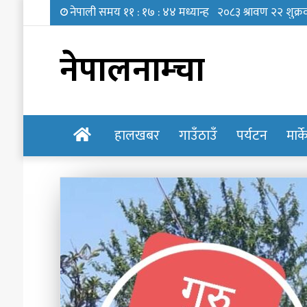
नेपालनाम्चा
होमपेज
हालखबर
गाउँठाउँ
पर्यटन
मार्
‘छोरी,
तिमी
भविष्यमा
के
बन्न