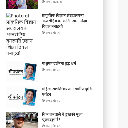
२०८३ असार ७
प्राकृतिक विज्ञान संग्रहालयमा
अन्तर्राष्ट्रिय वनस्पति उद्यान शिक्षा
दिवस मनाइयाे
२०८३ जेष्ठ २९
पाशुपत दर्शनमा बुद्ध धर्म​
२०८३ जेष्ठ २८
महिला सशक्तिकरणमा ग्रामीण कृषि-
पर्यटन
२०८३ जेष्ठ १८
किन जनताले नै दुःखको मूल्य
चुकाउनुपर्छ?
२०८३ जेष्ठ १८