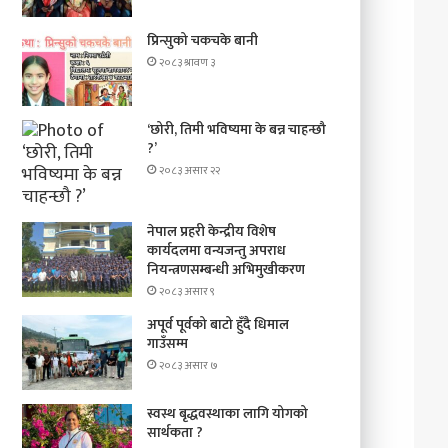
प्रिन्सुको चकचके बानी
२०८३ श्रावण ३
‘छोरी, तिमी भविष्यमा के बन्न चाहन्छौ
?’
२०८३ असार २२
नेपाल प्रहरी केन्द्रीय विशेष
कार्यदलमा वन्यजन्तु अपराध
नियन्त्रणसम्बन्धी अभिमुखीकरण
२०८३ असार ९
अपूर्व पूर्वको बाटो हुँदै धिमाल
गाउँसम्म
२०८३ असार ७
स्वस्थ बृद्धवस्थाका लागि योगको
सार्थकता ?