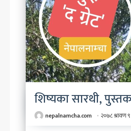
चाहन्छौ
?’
२०८३ असार २२
‘छोरी, तिमी भविष्यमा 
शिष्यका सारथी, पुस्
nepalnamcha.com
२०७८ श्रावण ९