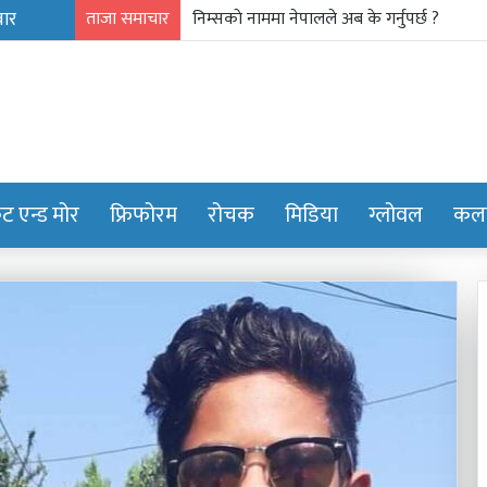
ताजा समाचार
गाउँ पर्यटन प्रवर्द्धन मञ्च-नेपालकाे गण्डकी प्रदेशमा
केट एन्ड मोर
फ्रिफोरम
रोचक
मिडिया
ग्लोवल
कला
शालीन
व्यक्तित्व,
सबल
नेतृत्व