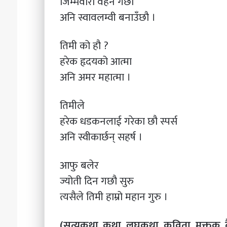
जिम्मेवारी वहन गर्छौ
अनि स्वावलम्वी बनाउँछौ ।
तिमी को हौ ?
हरेक हृदयको आत्मा
अनि अमर महात्मा ।
तिमीले
हरेक धडकनलाई गरेका छौ स्पर्स
अनि स्वीकार्छन् सहर्ष ।
आफु बलेर
ज्योती दिन गछौ सुरु
त्यसैले तिमी हाम्रो महान गुरु ।
(सत्यकथा
,
कथा, लघुकथा, कविता,
मुक्तक
,