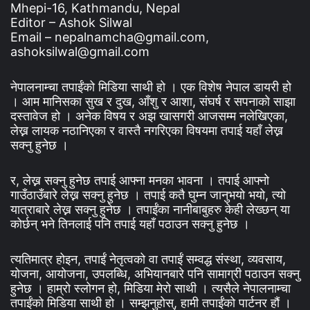
Mhepi-16, Kathmandu, Nepal
Editor – Ashok Silwal
Email – nepalnamcha@gmail.com,
ashoksilwal@gmail.com
नेपालनाम्चा तपाईंको मिडिया साथी हो । एक विशेष नेपाल डायरी हो
। आम मानिसका सुख र दुख, आँशु र आशा, संघर्ष र सपनाको साझा
दस्तावेज हो । अनेक विषय र अझ खासगरी आजसम्म नलेखिएका,
लेख्न लायक नठानिएका र वास्तै नगरिएका विषयमा तपाई यहाँ लेख्न
सक्नु हुनेछ ।
र, लेख्न सक्नु हुनेछ तपाई आफ्ना मनका भावना । तपाई आफ्नो
गाउँठाउँबारे लेख्न सक्नु हुनेछ । तपाई कतै घुम्न जानुभयो भयो, त्यो
यात्राबारे लेख्न सक्नु हुनेछ । तपाईंका नानीबाबुहरु केही लेख्छन् या
कोर्छन् भने तिनलाई पनि तपाई यहाँ पठाउन सक्नु हुनेछ ।
त्यतिमात्र होइन, तपाईं नेतृत्वको वा तपाईं सम्वद्ध संस्था, व्यवसाय,
योजना, आयोजना, उपलब्धि, अभियानबारे पनि सामाग्री पठाउन सक्नु
हुनेछ । हाम्रो स्लोगन हो, मिडिया मेरो साथी । त्यसैले नेपालनाम्चा
तपाईंको मिडिया साथी हो । सम्झनुहोस्, हामी तपाईंको पार्टनर हौं ।