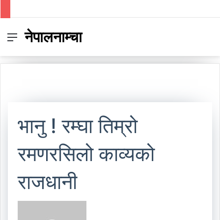
नेपालनाम्चा
Menu
Switc
S
skin
fo
भानु ! रम्घा तिम्रो
रमणरसिलो काव्यको
राजधानी