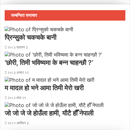
सम्बन्धित समाचार
प्रिन्सुको चकचके बानी
२०८३ श्रावण ३
‘छोरी, तिमी भविष्यमा के बन्न चाहन्छौ ?’
२०८३ असार २२
म मादल हो भने आमा तिमी मेरो खरी
२०८२ माघ २९
जो जो जे जे होउँला हामी, यौटै हौँ नेपाली
२०८१ आश्विन ३