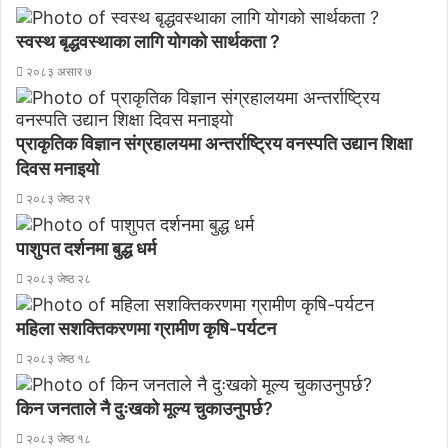
स्वस्थ बृद्धवस्थाका लागि योगको सार्थकता ?
२०८३ असार ७
प्राकृतिक विज्ञान संग्रहालयमा अन्तर्राष्ट्रिय वनस्पति उद्यान शिक्षा
दिवस मनाइयाे
२०८३ जेष्ठ २९
पाशुपत दर्शनमा बुद्ध धर्म​
२०८३ जेष्ठ २८
महिला सशक्तिकरणमा ग्रामीण कृषि-पर्यटन
२०८३ जेष्ठ १८
किन जनताले नै दुःखको मूल्य चुकाउनुपर्छ?
२०८३ जेष्ठ १८