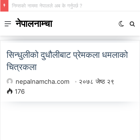
गाउँ पर्यटन प्रवर्द्धन मञ्च-नेपालकाे गण्डकी प्रदेशमा नयाँ नेतृत्व
नेपालनाम्चा
Menu
Switch
S
skin
fo
सिन्धुलीको दुधौलीबाट प्रेमकला धमलाको
चित्रकला
nepalnamcha.com
२०७८ जेष्ठ २९
176