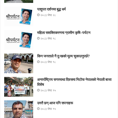
पाशुपत दर्शनमा बुद्ध धर्म​
२०८३ जेष्ठ २८
महिला सशक्तिकरणमा ग्रामीण कृषि-पर्यटन
२०८३ जेष्ठ १८
किन जनताले नै दुःखको मूल्य चुकाउनुपर्छ?
२०८३ जेष्ठ १८
अन्तर्राष्ट्रिय सगरमाथा दिवसमा भिटाेफ नेपालकाे नेपाली बाजा
विशेष
२०८३ जेष्ठ १५
उस्तै छन् आज पनि सपनाहरू
२०८३ जेष्ठ १५