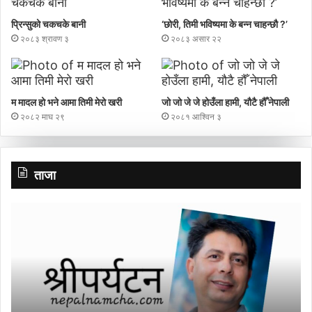
प्रिन्सुको चकचके बानी
‘छोरी, तिमी भविष्यमा के बन्न चाहन्छौ ?’
२०८३ श्रावण ३
२०८३ असार २२
म मादल हो भने आमा तिमी मेरो खरी
जो जो जे जे होउँला हामी, यौटै हौँ नेपाली
२०८२ माघ २९
२०८१ आश्विन ३
ताजा
निम्सकाे
गा
नाममा
पर
नेपालले
प्र
अब
मञ
के
ने
गर्नुपर्छ
गण
?
प्