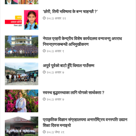
‘छोरी, तिमी भविष्यमा के बन्न चाहन्छौ ?’
२०८३ असार २२
नेपाल प्रहरी केन्द्रीय विशेष कार्यदलमा वन्यजन्तु अपराध
नियन्त्रणसम्बन्धी अभिमुखीकरण
२०८३ असार ९
अपूर्व पूर्वको बाटो हुँदै धिमाल गाउँसम्म
२०८३ असार ७
स्वस्थ बृद्धवस्थाका लागि योगको सार्थकता ?
२०८३ असार ७
प्राकृतिक विज्ञान संग्रहालयमा अन्तर्राष्ट्रिय वनस्पति उद्यान
शिक्षा दिवस मनाइयाे
२०८३ जेष्ठ २९