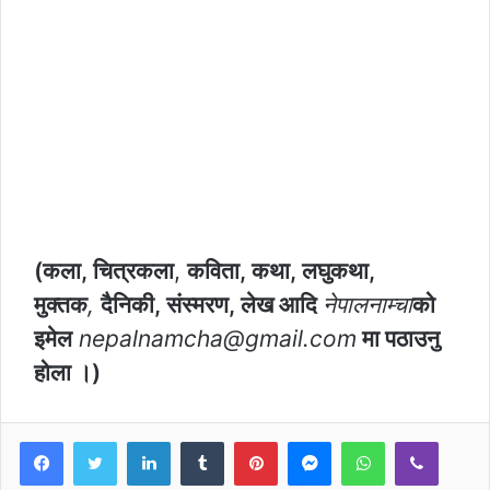
(कला, चित्रकला
,
कविता, कथा, लघुकथा,
मुक्तक
,
दैनिकी, संस्मरण, लेख आदि
नेपालनाम्चा
को
इमेल
nepalnamcha@gmail.com
मा पठाउनु
होला ।)
LinkedIn
Tumblr
Pinterest
Messenger
WhatsApp
Viber
Share via Email
Print