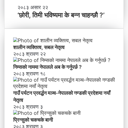
मा
‘
२०८३ असार २२
न
छो
‘छोरी, तिमी भविष्यमा के बन्न चाहन्छौ ?’
याँ
री
ने
,
तृ
ति
त्व
मी
भ
शालीन व्यक्तित्व, सबल नेतृत्व
वि
२०८३ श्रावण २२
ष्य
मा
निम्सकाे नाममा नेपालले अब के गर्नुपर्छ ?
के
२०८३ श्रावण १८
ब
न्न
चा
गाउँ पर्यटन प्रवर्द्धन मञ्च-नेपालकाे गण्डकी प्रदेशमा नयाँ
ह
नेतृत्व
न्छौ
२०८३ श्रावण ३
?
’
प्रिन्सुको चकचके बानी
२०८३ श्रावण ३