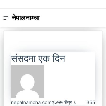
नेपालनाम्चा
Menu
Switc
S
skin
fo
संसदमा एक दिन
nepalnamcha.com
२०७७ चैत्र ८
355