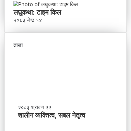
लघुकथा: टाइम किल
२०८३ जेष्ठ १४
ताजा
शा
२०८३ श्रावण २२
ली
शालीन व्यक्तित्व, सबल नेतृत्व
न
व्य