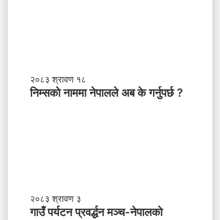
क्ति
त्व
,
स
ब
ल
ने
तृ
नि
२०८३ श्रावण १८
त्व
म्स
निम्सकाे नाममा नेपालले अब के गर्नुपर्छ ?
काे
ना
म
मा
ने
पा
ल
ले
अ
ब
गा
२०८३ श्रावण ३
के
उँ
गाउँ पर्यटन प्रवर्द्धन मञ्च-नेपालकाे
ग