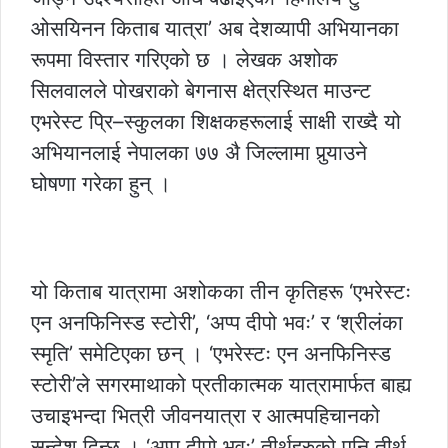
ओसयिनन किताब यात्रा’ अब देशव्यापी अभियानका
रूपमा विस्तार गरिएको छ । लेखक अशोक
सिलवालले पोखराको बेगनास क्षेत्रस्थित माउन्ट
एभरेस्ट प्रि–स्कुलका शिक्षकहरूलाई साक्षी राख्दै यो
अभियानलाई नेपालका ७७ अ‍ै जिल्लामा पुर्‍याउने
घोषणा गरेका हुन् ।
यो किताब यात्रामा अशोकका तीन कृतिहरू ‘एभरेस्टः
एन अनफिनिस्ड स्टोरी’, ‘अप्प दीपो भवः’ र ‘श्रीलंका
स्मृति’ समेटिएका छन् । ‘एभरेस्टः एन अनफिनिस्ड
स्टोरी’ले सगरमाथाको प्रतीकात्मक यात्रामार्फत बाह्य
उचाइभन्दा भित्री जीवनयात्रा र आत्मपहिचानको
सन्देश दिन्छ । ‘अप्प दीपो भवः’ तीर्थहरुको पनि तीर्थ