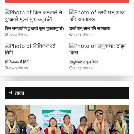
किन जनताले नै दुःखको मूल्य चुकाउनुपर्छ?
उस्तै छन् आज पनि सपनाहरू
२०८३ जेष्ठ १८
२०८३ जेष्ठ १५
क्षितिजजस्तै तिमी
लघुकथा: टाइम किल
२०८३ जेष्ठ १४
२०८३ जेष्ठ १४
ताजा
गाउँ
प्र
पर्यटन
च
प्रवर्द्धन
बा
मञ्च-