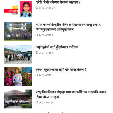
‘छोरी, तिमी भविष्यमा के बन्न चाहन्छौ ?’
२०८३ असार २२
नेपाल प्रहरी केन्द्रीय विशेष कार्यदलमा वन्यजन्तु अपराध
नियन्त्रणसम्बन्धी अभिमुखीकरण
२०८३ असार ९
अपूर्व पूर्वको बाटो हुँदै धिमाल गाउँसम्म
२०८३ असार ७
स्वस्थ बृद्धवस्थाका लागि योगको सार्थकता ?
२०८३ असार ७
प्राकृतिक विज्ञान संग्रहालयमा अन्तर्राष्ट्रिय वनस्पति उद्यान
शिक्षा दिवस मनाइयाे
२०८३ जेष्ठ २९