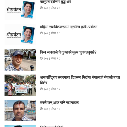
पाशुपत दर्शनमा बुद्ध धर्म​
२०८३ जेष्ठ २८
महिला सशक्तिकरणमा ग्रामीण कृषि-पर्यटन
२०८३ जेष्ठ १८
किन जनताले नै दुःखको मूल्य चुकाउनुपर्छ?
२०८३ जेष्ठ १८
अन्तर्राष्ट्रिय सगरमाथा दिवसमा भिटाेफ नेपालकाे नेपाली बाजा
विशेष
२०८३ जेष्ठ १५
उस्तै छन् आज पनि सपनाहरू
२०८३ जेष्ठ १५