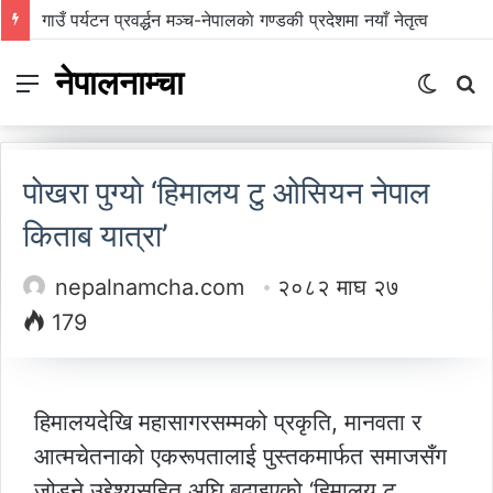
प्रिन्सुको चकचके बानी
नेपालनाम्चा
Menu
Switch
S
skin
fo
पाेखरा पुग्याे ‘हिमालय टु ओसियन नेपाल
किताब यात्रा’
nepalnamcha.com
२०८२ माघ २७
179
हिमालयदेखि महासागरसम्मको प्रकृति, मानवता र
आत्मचेतनाको एकरूपतालाई पुस्तकमार्फत समाजसँग
जोड्ने उद्देश्यसहित अघि बढाइएको ‘हिमालय टु