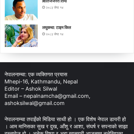
क्षितिजजस्तै तिमी
२०८३ जेष्ठ १४
लघुकथा: टाइम किल
२०८३ जेष्ठ १४
नेपालनाम्चा: एक व्यक्तिगत प्रयास
Mhepi-16, Kathmandu, Nepal
Editor – Ashok Silwal
Email – nepalnamcha@gmail.com,
ashoksilwal@gmail.com
नेपालनाम्चा तपाईंको मिडिया साथी हो । एक विशेष नेपाल डायरी हो
। आम मानिसका सुख र दुख, आँशु र आशा, संघर्ष र सपनाको साझा
दस्तावेज हो । अनेक विषय र अझ खासगरी आजसम्म नलेखिएका,